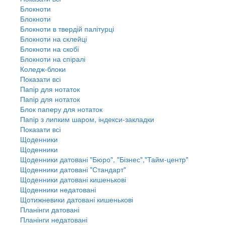
Блокноти
Блокноти
Блокноти в твердій палітурці
Блокноти на склейці
Блокноти на скобі
Блокноти на спіралі
Коледж-блоки
Показати всі
Папір для нотаток
Папір для нотаток
Блок паперу для нотаток
Папір з липким шаром, індекси-закладки
Показати всі
Щоденники
Щоденники
Щоденники датовані "Бюро", "Бізнес","Тайм-центр"
Щоденники датовані "Стандарт"
Щоденники датовані кишенькові
Щоденники недатовані
Щотижневики датовані кишенькові
Планінги датовані
Планінги недатовані