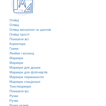
Олівці
Олівці
Олівці механічні та цангові
Олівці прості
Показати всі
Коректори
Гумки
Лінійки і косинці
Маркери
Маркери
Маркери для дошок
Маркери для фліпчартів
Маркери перманентні
Маркери спеціальні
Текстмаркери
Показати всі
Ручки
Ручки
Ручки гелеві