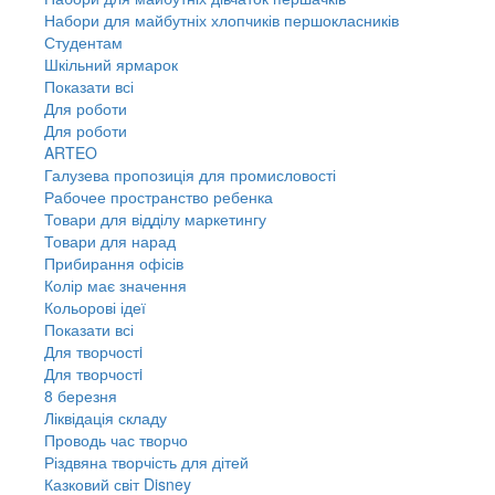
Набори для майбутніх хлопчиків першокласників
Студентам
Шкільний ярмарок
Показати всі
Для роботи
Для роботи
ARTEO
Галузева пропозиція для промисловості
Рабочее пространство ребенка
Товари для відділу маркетингу
Товари для нарад
Прибирання офісів
Колір має значення
Кольорові ідеї
Показати всі
Для творчостi
Для творчостi
8 березня
Ліквідація складу
Проводь час творчо
Різдвяна творчість для дітей
Казковий світ Disney