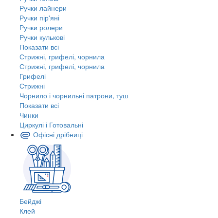
Ручки лайнери
Ручки пір'яні
Ручки ролери
Ручки кулькові
Показати всі
Стрижні, грифелі, чорнила
Стрижні, грифелі, чорнила
Грифелі
Стрижні
Чорнило і чорнильні патрони, туш
Показати всі
Чинки
Циркулі і Готовальні
Офісні дрібниці
Бейджі
Клей