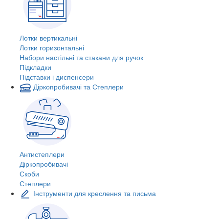
Лотки вертикальні
Лотки горизонтальні
Набори настільні та стакани для ручок
Підкладки
Підставки і диспенсери
Діркопробивачі та Степлери
Антистеплери
Діркопробивачі
Скоби
Степлери
Інструменти для креслення та письма