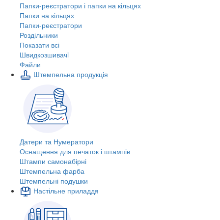
Папки-реєстратори і папки на кільцях
Папки на кільцях
Папки-реєстратори
Роздільники
Показати всі
Швидкозшивачi
Файли
Штемпельна продукція
Датери та Нумератори
Оснащення для печаток і штампів
Штампи самонабірні
Штемпельна фарба
Штемпельні подушки
Настільне приладдя