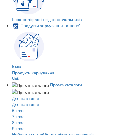
Інша поліграфія від постачальників
Продукти харчування та напої
Кава
Продукти харчування
Чай
Промо-каталоги
Для навчання
Для навчання
6 клас
7 клас
8 клас
9 клас
Набори для майбутніх дiвчаток першачкiв