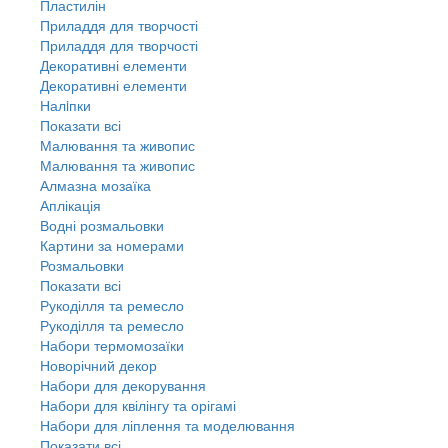
Пластилін
Приладдя для творчості
Приладдя для творчості
Декоративні елементи
Декоративні елементи
Налiпки
Показати всі
Малювання та живопис
Малювання та живопис
Алмазна мозаїка
Аплікація
Водні розмальовки
Картини за номерами
Розмальовки
Показати всі
Рукоділля та ремесло
Рукоділля та ремесло
Набори термомозаїки
Новорічний декор
Набори для декорування
Набори для квілінгу та орігамі
Набори для ліплення та моделювання
Показати всі