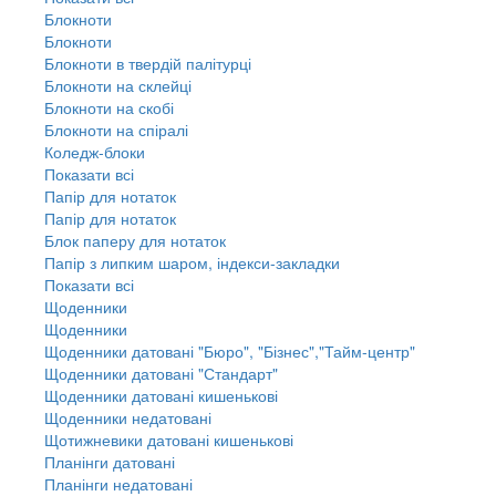
Блокноти
Блокноти
Блокноти в твердій палітурці
Блокноти на склейці
Блокноти на скобі
Блокноти на спіралі
Коледж-блоки
Показати всі
Папір для нотаток
Папір для нотаток
Блок паперу для нотаток
Папір з липким шаром, індекси-закладки
Показати всі
Щоденники
Щоденники
Щоденники датовані "Бюро", "Бізнес","Тайм-центр"
Щоденники датовані "Стандарт"
Щоденники датовані кишенькові
Щоденники недатовані
Щотижневики датовані кишенькові
Планінги датовані
Планінги недатовані