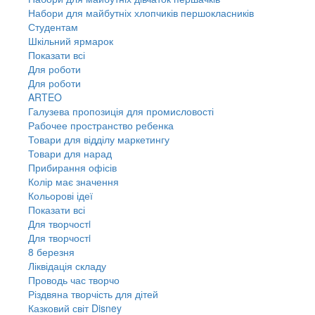
Набори для майбутніх хлопчиків першокласників
Студентам
Шкільний ярмарок
Показати всі
Для роботи
Для роботи
ARTEO
Галузева пропозиція для промисловості
Рабочее пространство ребенка
Товари для відділу маркетингу
Товари для нарад
Прибирання офісів
Колір має значення
Кольорові ідеї
Показати всі
Для творчостi
Для творчостi
8 березня
Ліквідація складу
Проводь час творчо
Різдвяна творчість для дітей
Казковий світ Disney