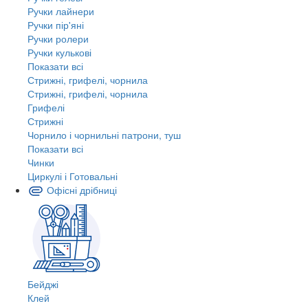
Ручки лайнери
Ручки пір'яні
Ручки ролери
Ручки кулькові
Показати всі
Стрижні, грифелі, чорнила
Стрижні, грифелі, чорнила
Грифелі
Стрижні
Чорнило і чорнильні патрони, туш
Показати всі
Чинки
Циркулі і Готовальні
Офісні дрібниці
Бейджі
Клей