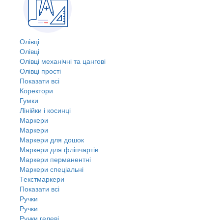
Олівці
Олівці
Олівці механічні та цангові
Олівці прості
Показати всі
Коректори
Гумки
Лінійки і косинці
Маркери
Маркери
Маркери для дошок
Маркери для фліпчартів
Маркери перманентні
Маркери спеціальні
Текстмаркери
Показати всі
Ручки
Ручки
Ручки гелеві