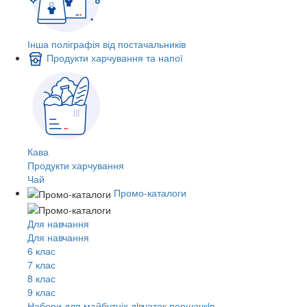
Інша поліграфія від постачальників
Продукти харчування та напої
Кава
Продукти харчування
Чай
Промо-каталоги
Для навчання
Для навчання
6 клас
7 клас
8 клас
9 клас
Набори для майбутніх дiвчаток першачкiв