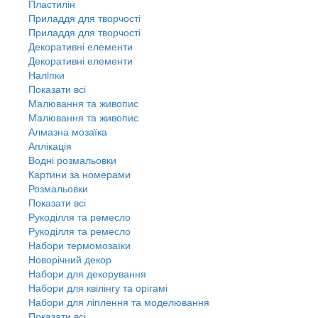
Пластилін
Приладдя для творчості
Приладдя для творчості
Декоративні елементи
Декоративні елементи
Налiпки
Показати всі
Малювання та живопис
Малювання та живопис
Алмазна мозаїка
Аплікація
Водні розмальовки
Картини за номерами
Розмальовки
Показати всі
Рукоділля та ремесло
Рукоділля та ремесло
Набори термомозаїки
Новорічний декор
Набори для декорування
Набори для квілінгу та орігамі
Набори для ліплення та моделювання
Показати всі