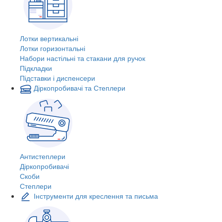
Лотки вертикальні
Лотки горизонтальні
Набори настільні та стакани для ручок
Підкладки
Підставки і диспенсери
Діркопробивачі та Степлери
Антистеплери
Діркопробивачі
Скоби
Степлери
Інструменти для креслення та письма