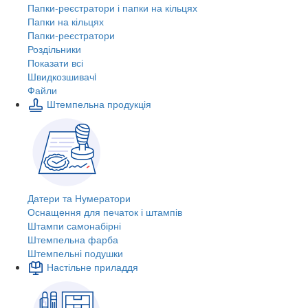
Папки-реєстратори і папки на кільцях
Папки на кільцях
Папки-реєстратори
Роздільники
Показати всі
Швидкозшивачi
Файли
Штемпельна продукція
Датери та Нумератори
Оснащення для печаток і штампів
Штампи самонабірні
Штемпельна фарба
Штемпельні подушки
Настільне приладдя