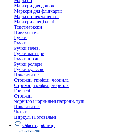
Маркери
Маркери для дошок
Маркери для фліпчартів
Маркери перманентні
Маркери спеціальні
Текстмаркери
Показати всі
Ручки
Ручки
Ручки гелеві
Ручки лайнери
Ручки пір'яні
Ручки ролери
Ручки кулькові
Показати всі
Стрижні, грифелі, чорнила
Стрижні, грифелі, чорнила
Грифелі
Стрижні
Чорнило і чорнильні патрони, туш
Показати всі
Чинки
Циркулі і Готовальні
Офісні дрібниці