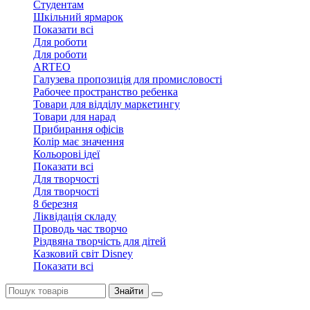
Студентам
Шкільний ярмарок
Показати всі
Для роботи
Для роботи
ARTEO
Галузева пропозиція для промисловості
Рабочее пространство ребенка
Товари для відділу маркетингу
Товари для нарад
Прибирання офісів
Колір має значення
Кольорові ідеї
Показати всі
Для творчостi
Для творчостi
8 березня
Ліквідація складу
Проводь час творчо
Різдвяна творчість для дітей
Казковий світ Disney
Показати всі
Знайти