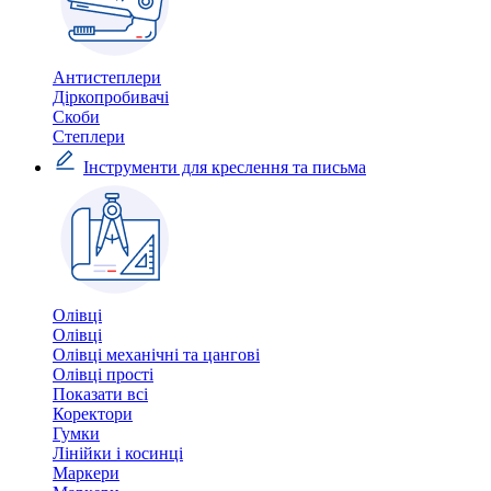
Антистеплери
Діркопробивачі
Скоби
Степлери
Інструменти для креслення та письма
Олівці
Олівці
Олівці механічні та цангові
Олівці прості
Показати всі
Коректори
Гумки
Лінійки і косинці
Маркери