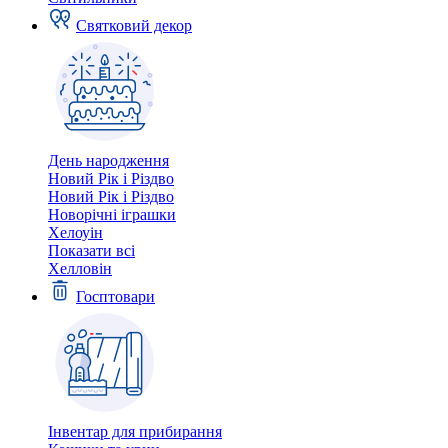
Святковий декор
День народження
Новий Рік і Різдво
Новий Рік і Різдво
Новорічні іграшки
Хелоуін
Показати всі
Хелловін
Госптовари
Інвентар для прибирання