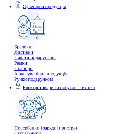
Сувенірна продукція
Брелоки
Листівки
Пакети подарункові
Рамки
Прапори
Інша сувенірна продукція
Ручки подарункові
Електротовари та побутова техніка
Повербанки і зарядні пристрої
Світильники