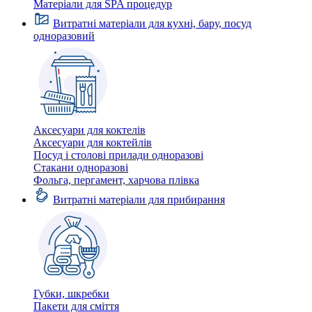
Матеріали для SPA процедур
Витратні матеріали для кухні, бару, посуд
одноразовий
Аксесуари для коктелів
Аксесуари для коктейлів
Посуд і столові прилади одноразові
Стакани одноразові
Фольга, пергамент, харчова плівка
Витратні матеріали для прибирання
Губки, шкребки
Пакети для сміття