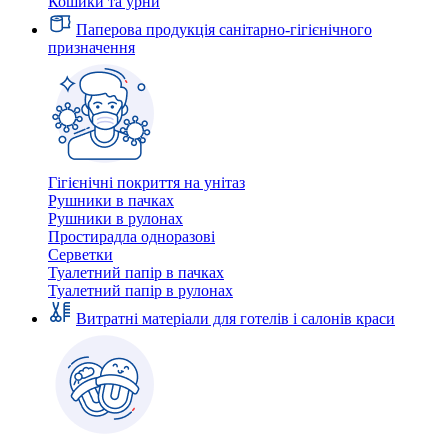
Кошики та урни
Паперова продукція санітарно-гігієнічного
призначення
Гігієнічні покриття на унітаз
Рушники в пачках
Рушники в рулонах
Простирадла одноразові
Серветки
Туалетний папір в пачках
Туалетний папір в рулонах
Витратні матеріали для готелів і салонів краси