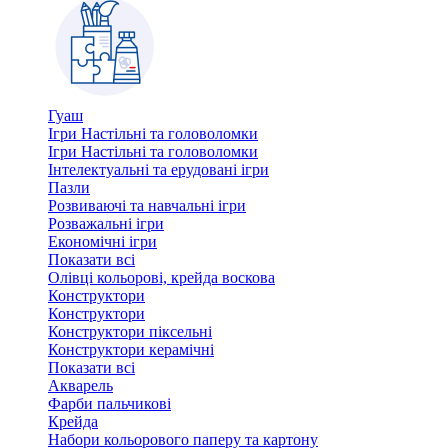
Гуаш
Ігри Настільні та головоломки
Ігри Настільні та головоломки
Інтелектуальні та ерудовані ігри
Пазли
Розвиваючі та навчальні ігри
Розважальні ігри
Економічні ігри
Показати всі
Олівці кольорові, крейда воскова
Конструктори
Конструктори
Конструктори піксельні
Конструктори керамічні
Показати всі
Акварель
Фарби пальчикові
Крейда
Набори кольорового паперу та картону