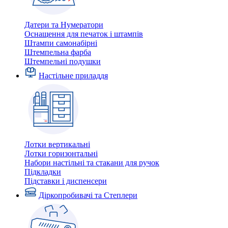
Датери та Нумератори
Оснащення для печаток і штампів
Штампи самонабірні
Штемпельна фарба
Штемпельні подушки
Настільне приладдя
Лотки вертикальні
Лотки горизонтальні
Набори настільні та стакани для ручок
Підкладки
Підставки і диспенсери
Діркопробивачі та Степлери