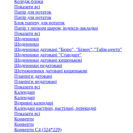
Коледж-блоки
Показати всі
Папір для нотаток
Папір для нотаток
Блок паперу для нотаток
Папір з липким шаром, індекси-закладки
Показати всі
Щоденники
Щоденники
Щоденники датовані "Бюро", "Бізнес","Тайм-центр"
Щоденники датовані "Стандарт"
Щоденники датовані кишенькові
Щоденники недатовані
Щотижневики датовані кишенькові
Планінги датовані
Планінги недатовані
Показати всі
Календарі
Календарі
Відривні календарі
Календарі настінні, настільні, перекидні
Показати всі
Конверти
Конверти
Конверти C4 (324*229)