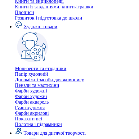
Книги та енциклопедії
Книги із завданнями, книги-іграшки
Прописи
Розвиток і підготовка до школи
Художні товари
Мольберти та етюдники
Папір художній
Допоміжні засоби для живопису
Пензли та мастихіни
Фарби художні
Фарби художні
Фарби акварель
Гуаш художня
Фарби акрилові
Показати всі
Полотна і підрамники
Товари для дитячої творчості