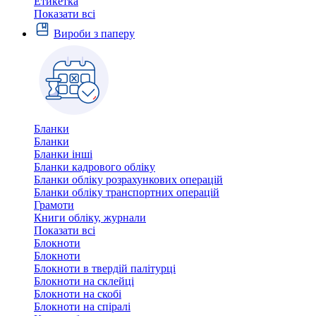
Етикетка
Показати всі
Вироби з паперу
Бланки
Бланки
Бланки інші
Бланки кадрового обліку
Бланки обліку розрахункових операцій
Бланки обліку транспортних операцій
Грамоти
Книги обліку, журнали
Показати всі
Блокноти
Блокноти
Блокноти в твердій палітурці
Блокноти на склейці
Блокноти на скобі
Блокноти на спіралі