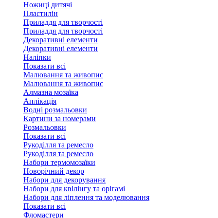
Ножиці дитячі
Пластилін
Приладдя для творчості
Приладдя для творчості
Декоративні елементи
Декоративні елементи
Налiпки
Показати всі
Малювання та живопис
Малювання та живопис
Алмазна мозаїка
Аплікація
Водні розмальовки
Картини за номерами
Розмальовки
Показати всі
Рукоділля та ремесло
Рукоділля та ремесло
Набори термомозаїки
Новорічний декор
Набори для декорування
Набори для квілінгу та орігамі
Набори для ліплення та моделювання
Показати всі
Фломастери