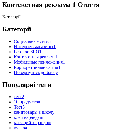
Контекстная реклама
1 Стаття
Категорії
Категорії
Социальные сети
3
Интернет-магазины
1
Базовое SEO
1
Контекстная реклама
1
Мобильные приложения
1
Корпоративные сайты
1
Повернутись до блогу
Популярні теги
тест2
10 предметов
Тест5
канцтовары в школу
клей карандаш
клеящий карандаш
ру | юа