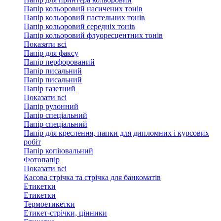
Папір кольоровий насичених тонів
Папір кольоровий пастельних тонів
Папір кольоровий середніх тонів
Папір кольоровий флуоресцентних тонів
Показати всі
Папір для факсу
Папір перфорований
Папір писальний
Папір писальний
Папір газетний
Показати всі
Папір рулонний
Папір спеціальний
Папір спеціальний
Папір для креслення, папки для дипломних і курсових
робіт
Папір копіювальний
Фотопапір
Показати всі
Касова стрічка та стрічка для банкоматів
Етикетки
Етикетки
Термоетикетки
Етикет-стрічки, цінники