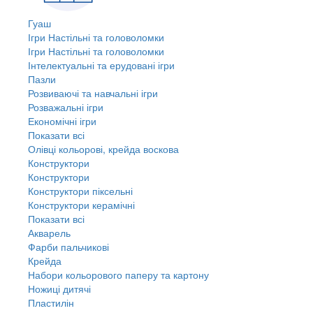
Гуаш
Ігри Настільні та головоломки
Ігри Настільні та головоломки
Інтелектуальні та ерудовані ігри
Пазли
Розвиваючі та навчальні ігри
Розважальні ігри
Економічні ігри
Показати всі
Олівці кольорові, крейда воскова
Конструктори
Конструктори
Конструктори піксельні
Конструктори керамічні
Показати всі
Акварель
Фарби пальчикові
Крейда
Набори кольорового паперу та картону
Ножиці дитячі
Пластилін