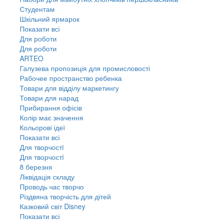
Студентам
Шкільний ярмарок
Показати всі
Для роботи
Для роботи
ARTEO
Галузева пропозиція для промисловості
Рабочее пространство ребенка
Товари для відділу маркетингу
Товари для нарад
Прибирання офісів
Колір має значення
Кольорові ідеї
Показати всі
Для творчостi
Для творчостi
8 березня
Ліквідація складу
Проводь час творчо
Різдвяна творчість для дітей
Казковий світ Disney
Показати всі