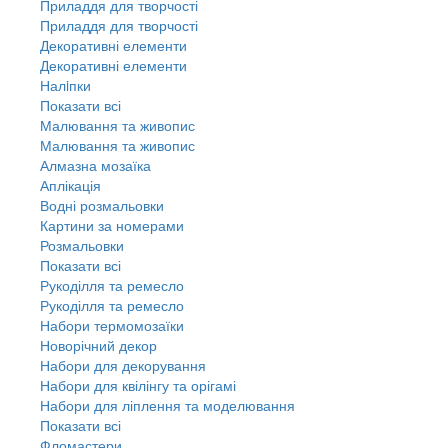
Приладдя для творчості
Приладдя для творчості
Декоративні елементи
Декоративні елементи
Налiпки
Показати всі
Малювання та живопис
Малювання та живопис
Алмазна мозаїка
Аплікація
Водні розмальовки
Картини за номерами
Розмальовки
Показати всі
Рукоділля та ремесло
Рукоділля та ремесло
Набори термомозаїки
Новорічний декор
Набори для декорування
Набори для квілінгу та орігамі
Набори для ліплення та моделювання
Показати всі
Фломастери