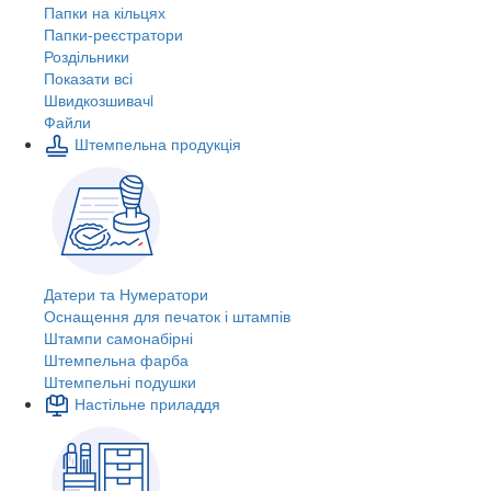
Папки на кільцях
Папки-реєстратори
Роздільники
Показати всі
Швидкозшивачi
Файли
Штемпельна продукція
Датери та Нумератори
Оснащення для печаток і штампів
Штампи самонабірні
Штемпельна фарба
Штемпельні подушки
Настільне приладдя