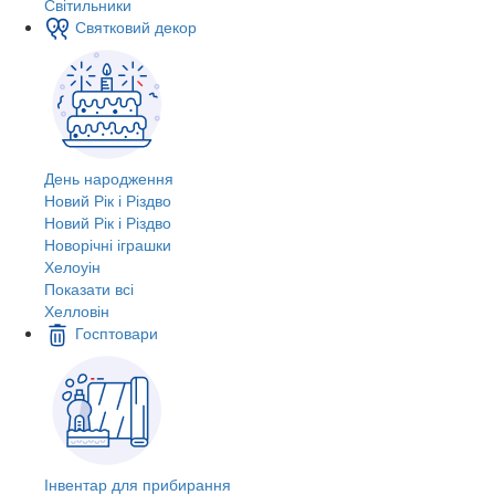
Світильники
Святковий декор
День народження
Новий Рік і Різдво
Новий Рік і Різдво
Новорічні іграшки
Хелоуін
Показати всі
Хелловін
Госптовари
Інвентар для прибирання