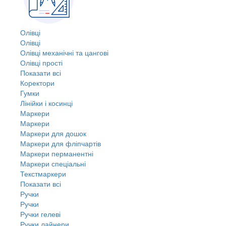
Олівці
Олівці
Олівці механічні та цангові
Олівці прості
Показати всі
Коректори
Гумки
Лінійки і косинці
Маркери
Маркери
Маркери для дошок
Маркери для фліпчартів
Маркери перманентні
Маркери спеціальні
Текстмаркери
Показати всі
Ручки
Ручки
Ручки гелеві
Ручки лайнери