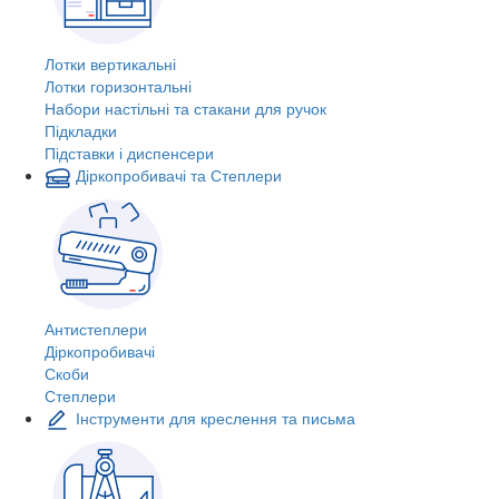
Лотки вертикальні
Лотки горизонтальні
Набори настільні та стакани для ручок
Підкладки
Підставки і диспенсери
Діркопробивачі та Степлери
Антистеплери
Діркопробивачі
Скоби
Степлери
Інструменти для креслення та письма