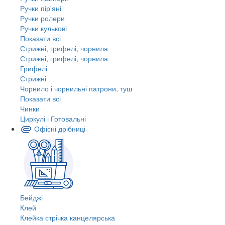
Ручки пір'яні
Ручки ролери
Ручки кулькові
Показати всі
Стрижні, грифелі, чорнила
Стрижні, грифелі, чорнила
Грифелі
Стрижні
Чорнило і чорнильні патрони, туш
Показати всі
Чинки
Циркулі і Готовальні
Офісні дрібниці
Бейджі
Клей
Клейка стрічка канцелярська