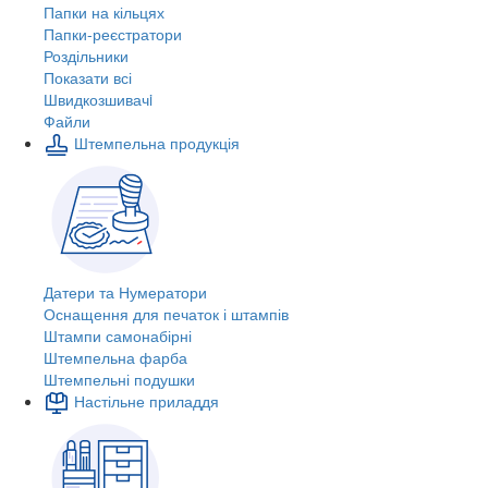
Папки на кільцях
Папки-реєстратори
Роздільники
Показати всі
Швидкозшивачi
Файли
Штемпельна продукція
Датери та Нумератори
Оснащення для печаток і штампів
Штампи самонабірні
Штемпельна фарба
Штемпельні подушки
Настільне приладдя