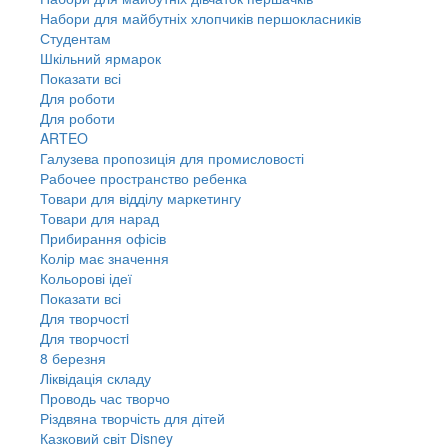
Набори для майбутніх хлопчиків першокласників
Студентам
Шкільний ярмарок
Показати всі
Для роботи
Для роботи
ARTEO
Галузева пропозиція для промисловості
Рабочее пространство ребенка
Товари для відділу маркетингу
Товари для нарад
Прибирання офісів
Колір має значення
Кольорові ідеї
Показати всі
Для творчостi
Для творчостi
8 березня
Ліквідація складу
Проводь час творчо
Різдвяна творчість для дітей
Казковий світ Disney