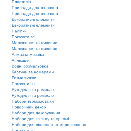
Пластилін
Приладдя для творчості
Приладдя для творчості
Декоративні елементи
Декоративні елементи
Налiпки
Показати всі
Малювання та живопис
Малювання та живопис
Алмазна мозаїка
Аплікація
Водні розмальовки
Картини за номерами
Розмальовки
Показати всі
Рукоділля та ремесло
Рукоділля та ремесло
Набори термомозаїки
Новорічний декор
Набори для декорування
Набори для квілінгу та орігамі
Набори для ліплення та моделювання
Показати всі