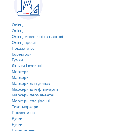
Олівці
Олівці
Олівці механічні та цангові
Олівці прості
Показати всі
Коректори
Гумки
Лінійки і косинці
Маркери
Маркери
Маркери для дошок
Маркери для фліпчартів
Маркери перманентні
Маркери спеціальні
Текстмаркери
Показати всі
Ручки
Ручки
Ручки гелеві