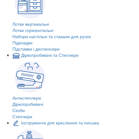
Лотки вертикальні
Лотки горизонтальні
Набори настільні та стакани для ручок
Підкладки
Підставки і диспенсери
Діркопробивачі та Степлери
Антистеплери
Діркопробивачі
Скоби
Степлери
Інструменти для креслення та письма