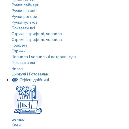
Ручки лайнери
Ручки пір'яні
Ручки ролери
Ручки кулькові
Показати всі
Стрижні, грифелі, чорнила
Стрижні, грифелі, чорнила
Грифелі
Стрижні
Чорнило і чорнильні патрони, туш
Показати всі
Чинки
Циркулі і Готовальні
Офісні дрібниці
Бейджі
Клей