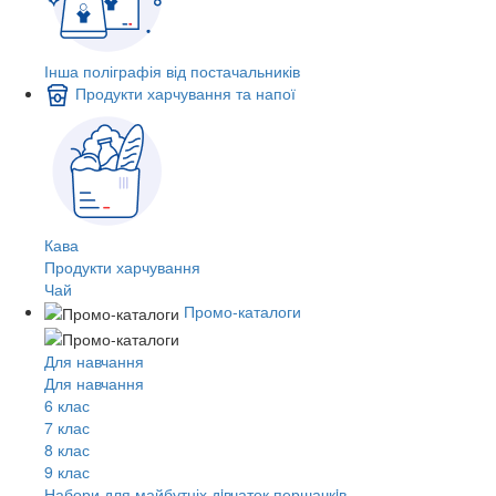
Інша поліграфія від постачальників
Продукти харчування та напої
Кава
Продукти харчування
Чай
Промо-каталоги
Для навчання
Для навчання
6 клас
7 клас
8 клас
9 клас
Набори для майбутніх дiвчаток першачкiв