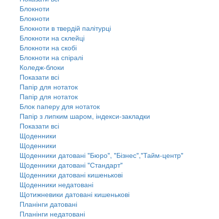
Блокноти
Блокноти
Блокноти в твердій палітурці
Блокноти на склейці
Блокноти на скобі
Блокноти на спіралі
Коледж-блоки
Показати всі
Папір для нотаток
Папір для нотаток
Блок паперу для нотаток
Папір з липким шаром, індекси-закладки
Показати всі
Щоденники
Щоденники
Щоденники датовані "Бюро", "Бізнес","Тайм-центр"
Щоденники датовані "Стандарт"
Щоденники датовані кишенькові
Щоденники недатовані
Щотижневики датовані кишенькові
Планінги датовані
Планінги недатовані