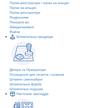
Папки-реєстратори і папки на кільцях
Папки на кільцях
Папки-реєстратори
Роздільники
Показати всі
Швидкозшивачi
Файли
Штемпельна продукція
Датери та Нумератори
Оснащення для печаток і штампів
Штампи самонабірні
Штемпельна фарба
Штемпельні подушки
Настільне приладдя