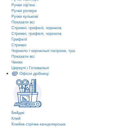
Ручки пір'яні
Ручки ролери
Ручки кулькові
Показати всі
Стрижні, грифелі, чорнила
Стрижні, грифелі, чорнила
Грифелі
Стрижні
Чорнило і чорнильні патрони, туш
Показати всі
Чинки
Циркулі і Готовальні
Офісні дрібниці
Бейджі
Клей
Клейка стрічка канцелярська