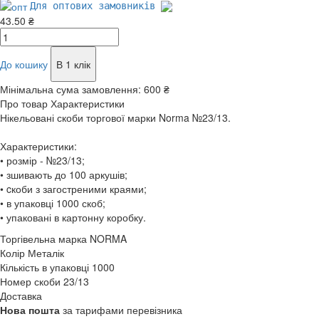
Для оптових замовників
43.50 ₴
До кошику
В 1 клік
Мінімальна сума замовлення:
600 ₴
Про товар
Характеристики
Нікельовані скоби торгової марки Norma №23/13.
Характеристики:
• розмір - №23/13;
• зшивають до 100 аркушів;
• cкоби з загостреними краями;
• в упаковці 1000 скоб;
• упаковані в картонну коробку.
Торгівельна марка
NORMA
Колір
Металік
Кількість в упаковці
1000
Номер скоби
23/13
Доставка
Нова пошта
за тарифами перевізника