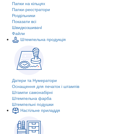
Папки на кільцях
Папки-реєстратори
Роздільники
Показати всі
Швидкозшивачi
Файли
Штемпельна продукція
Датери та Нумератори
Оснащення для печаток і штампів
Штампи самонабірні
Штемпельна фарба
Штемпельні подушки
Настільне приладдя