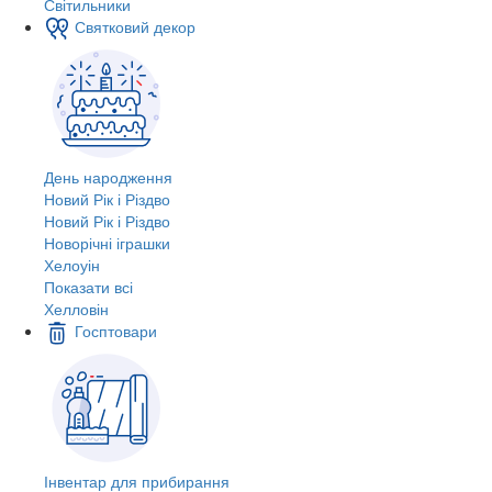
Світильники
Святковий декор
День народження
Новий Рік і Різдво
Новий Рік і Різдво
Новорічні іграшки
Хелоуін
Показати всі
Хелловін
Госптовари
Інвентар для прибирання