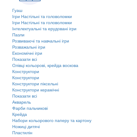
Гуаш
Ігри Настільні та головоломки
Ігри Настільні та головоломки
Інтелектуальні та ерудовані ігри
Пазли
Розвиваючі та навчальні ігри
Розважальні ігри
Економічні ігри
Показати всі
Олівці кольорові, крейда воскова
Конструктори
Конструктори
Конструктори піксельні
Конструктори керамічні
Показати всі
Акварель
Фарби пальчикові
Крейда
Набори кольорового паперу та картону
Ножиці дитячі
Пластилін