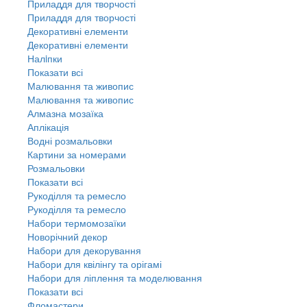
Приладдя для творчості
Приладдя для творчості
Декоративні елементи
Декоративні елементи
Налiпки
Показати всі
Малювання та живопис
Малювання та живопис
Алмазна мозаїка
Аплікація
Водні розмальовки
Картини за номерами
Розмальовки
Показати всі
Рукоділля та ремесло
Рукоділля та ремесло
Набори термомозаїки
Новорічний декор
Набори для декорування
Набори для квілінгу та орігамі
Набори для ліплення та моделювання
Показати всі
Фломастери