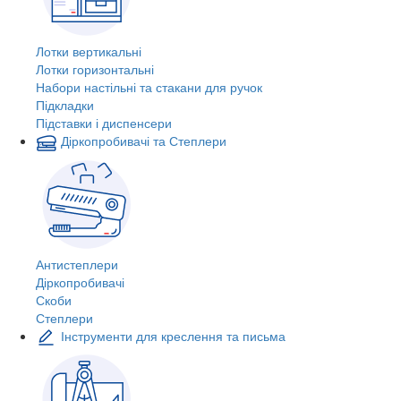
Лотки вертикальні
Лотки горизонтальні
Набори настільні та стакани для ручок
Підкладки
Підставки і диспенсери
Діркопробивачі та Степлери
Антистеплери
Діркопробивачі
Скоби
Степлери
Інструменти для креслення та письма