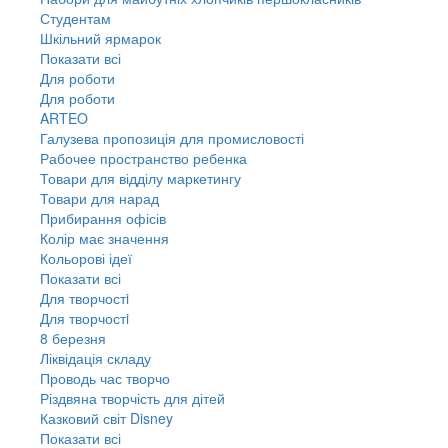
Студентам
Шкільний ярмарок
Показати всі
Для роботи
Для роботи
ARTEO
Галузева пропозиція для промисловості
Рабочее пространство ребенка
Товари для відділу маркетингу
Товари для нарад
Прибирання офісів
Колір має значення
Кольорові ідеї
Показати всі
Для творчостi
Для творчостi
8 березня
Ліквідація складу
Проводь час творчо
Різдвяна творчість для дітей
Казковий світ Disney
Показати всі