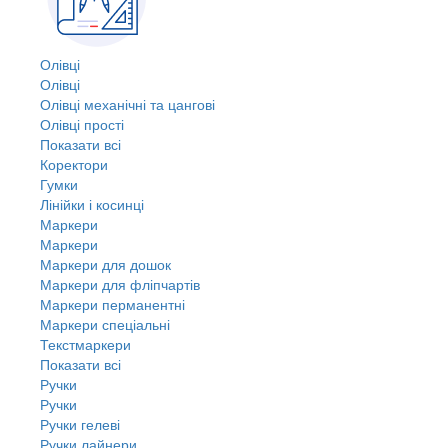
Олівці
Олівці
Олівці механічні та цангові
Олівці прості
Показати всі
Коректори
Гумки
Лінійки і косинці
Маркери
Маркери
Маркери для дошок
Маркери для фліпчартів
Маркери перманентні
Маркери спеціальні
Текстмаркери
Показати всі
Ручки
Ручки
Ручки гелеві
Ручки лайнери