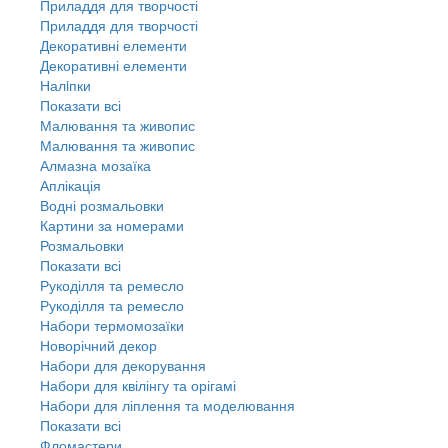
Приладдя для творчості
Приладдя для творчості
Декоративні елементи
Декоративні елементи
Налiпки
Показати всі
Малювання та живопис
Малювання та живопис
Алмазна мозаїка
Аплікація
Водні розмальовки
Картини за номерами
Розмальовки
Показати всі
Рукоділля та ремесло
Рукоділля та ремесло
Набори термомозаїки
Новорічний декор
Набори для декорування
Набори для квілінгу та орігамі
Набори для ліплення та моделювання
Показати всі
Фломастери