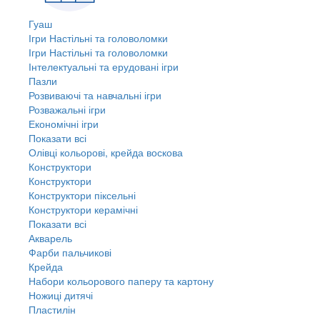
Гуаш
Ігри Настільні та головоломки
Ігри Настільні та головоломки
Інтелектуальні та ерудовані ігри
Пазли
Розвиваючі та навчальні ігри
Розважальні ігри
Економічні ігри
Показати всі
Олівці кольорові, крейда воскова
Конструктори
Конструктори
Конструктори піксельні
Конструктори керамічні
Показати всі
Акварель
Фарби пальчикові
Крейда
Набори кольорового паперу та картону
Ножиці дитячі
Пластилін