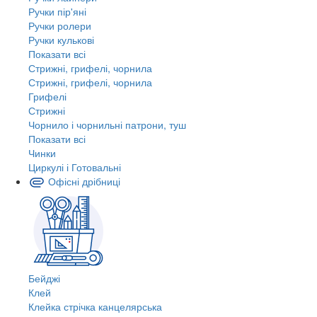
Ручки пір'яні
Ручки ролери
Ручки кулькові
Показати всі
Стрижні, грифелі, чорнила
Стрижні, грифелі, чорнила
Грифелі
Стрижні
Чорнило і чорнильні патрони, туш
Показати всі
Чинки
Циркулі і Готовальні
Офісні дрібниці
Бейджі
Клей
Клейка стрічка канцелярська