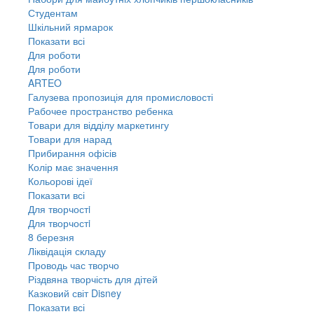
Студентам
Шкільний ярмарок
Показати всі
Для роботи
Для роботи
ARTEO
Галузева пропозиція для промисловості
Рабочее пространство ребенка
Товари для відділу маркетингу
Товари для нарад
Прибирання офісів
Колір має значення
Кольорові ідеї
Показати всі
Для творчостi
Для творчостi
8 березня
Ліквідація складу
Проводь час творчо
Різдвяна творчість для дітей
Казковий світ Disney
Показати всі