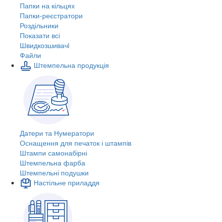
Папки на кільцях
Папки-реєстратори
Роздільники
Показати всі
Швидкозшивачi
Файли
Штемпельна продукція
Датери та Нумератори
Оснащення для печаток і штампів
Штампи самонабірні
Штемпельна фарба
Штемпельні подушки
Настільне приладдя