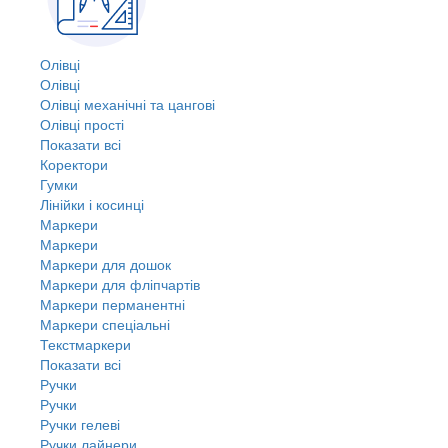
Олівці
Олівці
Олівці механічні та цангові
Олівці прості
Показати всі
Коректори
Гумки
Лінійки і косинці
Маркери
Маркери
Маркери для дошок
Маркери для фліпчартів
Маркери перманентні
Маркери спеціальні
Текстмаркери
Показати всі
Ручки
Ручки
Ручки гелеві
Ручки лайнери