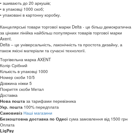
• зшивають до 20 аркушів;
• в упаковці 1000 скоб;
• упаковані в картонну коробку.
Канцелярські товари торгової марки Delta - це більш демократична
за цінами лінійка найбільш популярних товарів торгової марки
Axent.
Delta – це універсальність, лаконічність та простота дизайну, а
також якісні матеріали та сучасні технології.
Торгівельна марка
AXENT
Колір
Срібний
Кількість в упаковці
1000
Номер скоби
10/5
Довжина ніжки
5
Покриття скоби
Метал
Доставка
Нова пошта
за тарифами перевізника
Укр. пошта
100% передплата
Самовивіз
Наші магазини
Безкоштовна доставка по Одесі
сума замовлення від 1500 грн
Оплата
LiqPay