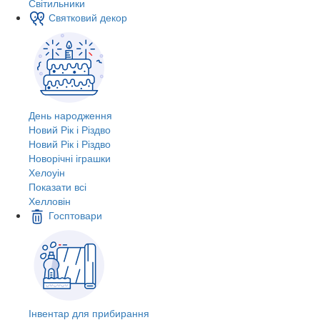
Світильники
Святковий декор
День народження
Новий Рік і Різдво
Новий Рік і Різдво
Новорічні іграшки
Хелоуін
Показати всі
Хелловін
Госптовари
Інвентар для прибирання