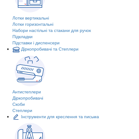
Лотки вертикальні
Лотки горизонтальні
Набори настільні та стакани для ручок
Підкладки
Підставки і диспенсери
Діркопробивачі та Степлери
Антистеплери
Діркопробивачі
Скоби
Степлери
Інструменти для креслення та письма