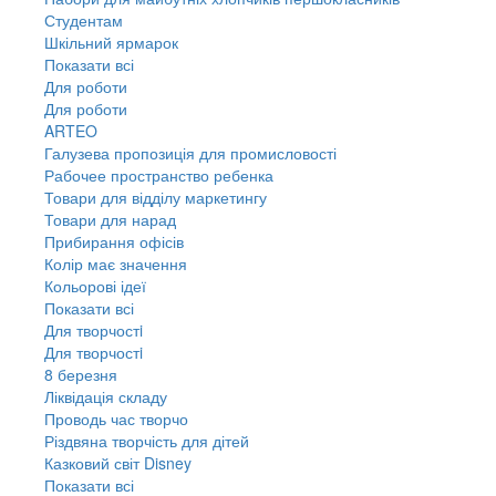
Студентам
Шкільний ярмарок
Показати всі
Для роботи
Для роботи
ARTEO
Галузева пропозиція для промисловості
Рабочее пространство ребенка
Товари для відділу маркетингу
Товари для нарад
Прибирання офісів
Колір має значення
Кольорові ідеї
Показати всі
Для творчостi
Для творчостi
8 березня
Ліквідація складу
Проводь час творчо
Різдвяна творчість для дітей
Казковий світ Disney
Показати всі