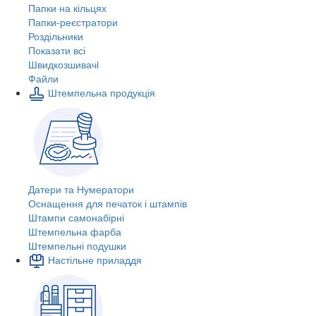
Папки на кільцях
Папки-реєстратори
Роздільники
Показати всі
Швидкозшивачi
Файли
Штемпельна продукція
Датери та Нумератори
Оснащення для печаток і штампів
Штампи самонабірні
Штемпельна фарба
Штемпельні подушки
Настільне приладдя