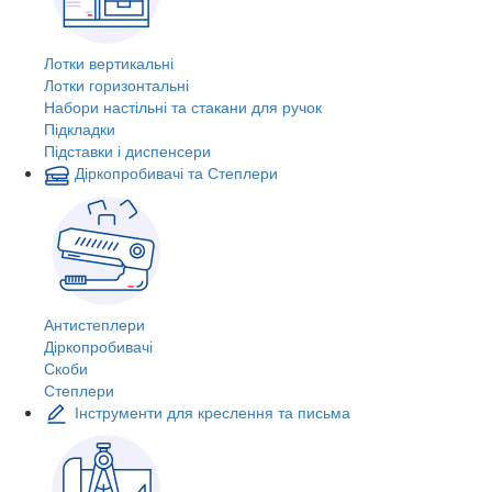
Лотки вертикальні
Лотки горизонтальні
Набори настільні та стакани для ручок
Підкладки
Підставки і диспенсери
Діркопробивачі та Степлери
Антистеплери
Діркопробивачі
Скоби
Степлери
Інструменти для креслення та письма