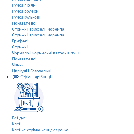
Ручки пір'яні
Ручки ролери
Ручки кулькові
Показати всі
Стрижні, грифелі, чорнила
Стрижні, грифелі, чорнила
Грифелі
Стрижні
Чорнило і чорнильні патрони, туш
Показати всі
Чинки
Циркулі і Готовальні
Офісні дрібниці
Бейджі
Клей
Клейка стрічка канцелярська