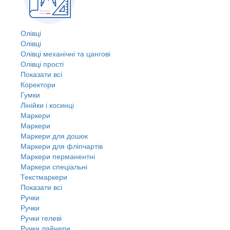
Олівці
Олівці
Олівці механічні та цангові
Олівці прості
Показати всі
Коректори
Гумки
Лінійки і косинці
Маркери
Маркери
Маркери для дошок
Маркери для фліпчартів
Маркери перманентні
Маркери спеціальні
Текстмаркери
Показати всі
Ручки
Ручки
Ручки гелеві
Ручки лайнери