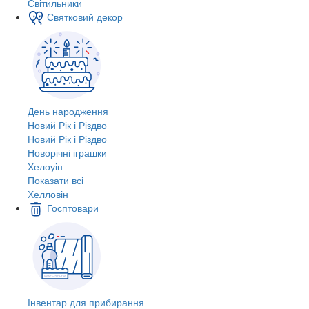
Світильники
Святковий декор
День народження
Новий Рік і Різдво
Новий Рік і Різдво
Новорічні іграшки
Хелоуін
Показати всі
Хелловін
Госптовари
Інвентар для прибирання