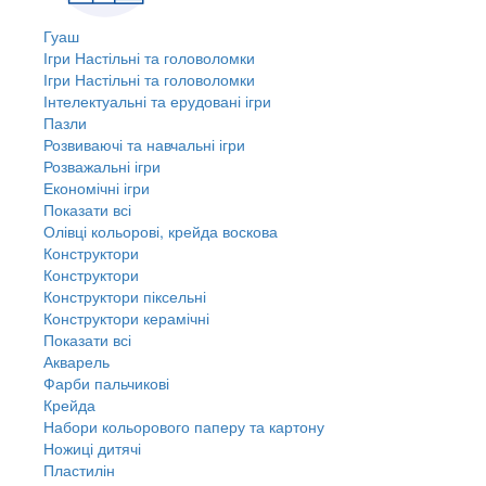
Гуаш
Ігри Настільні та головоломки
Ігри Настільні та головоломки
Інтелектуальні та ерудовані ігри
Пазли
Розвиваючі та навчальні ігри
Розважальні ігри
Економічні ігри
Показати всі
Олівці кольорові, крейда воскова
Конструктори
Конструктори
Конструктори піксельні
Конструктори керамічні
Показати всі
Акварель
Фарби пальчикові
Крейда
Набори кольорового паперу та картону
Ножиці дитячі
Пластилін