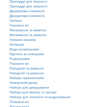
Приладдя для творчості
Приладдя для творчості
Декоративні елементи
Декоративні елементи
Налiпки
Показати всі
Малювання та живопис
Малювання та живопис
Алмазна мозаїка
Аплікація
Водні розмальовки
Картини за номерами
Розмальовки
Показати всі
Рукоділля та ремесло
Рукоділля та ремесло
Набори термомозаїки
Новорічний декор
Набори для декорування
Набори для квілінгу та орігамі
Набори для ліплення та моделювання
Показати всі
Фломастери