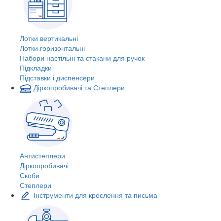
Лотки вертикальні
Лотки горизонтальні
Набори настільні та стакани для ручок
Підкладки
Підставки і диспенсери
Діркопробивачі та Степлери
Антистеплери
Діркопробивачі
Скоби
Степлери
Інструменти для креслення та письма