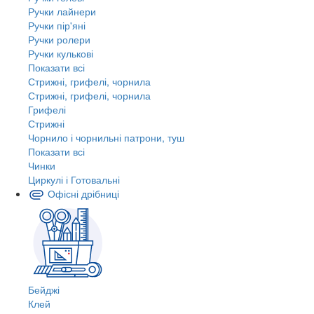
Ручки лайнери
Ручки пір'яні
Ручки ролери
Ручки кулькові
Показати всі
Стрижні, грифелі, чорнила
Стрижні, грифелі, чорнила
Грифелі
Стрижні
Чорнило і чорнильні патрони, туш
Показати всі
Чинки
Циркулі і Готовальні
Офісні дрібниці
Бейджі
Клей