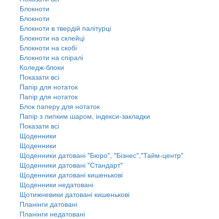
Блокноти
Блокноти
Блокноти в твердій палітурці
Блокноти на склейці
Блокноти на скобі
Блокноти на спіралі
Коледж-блоки
Показати всі
Папір для нотаток
Папір для нотаток
Блок паперу для нотаток
Папір з липким шаром, індекси-закладки
Показати всі
Щоденники
Щоденники
Щоденники датовані "Бюро", "Бізнес","Тайм-центр"
Щоденники датовані "Стандарт"
Щоденники датовані кишенькові
Щоденники недатовані
Щотижневики датовані кишенькові
Планінги датовані
Планінги недатовані