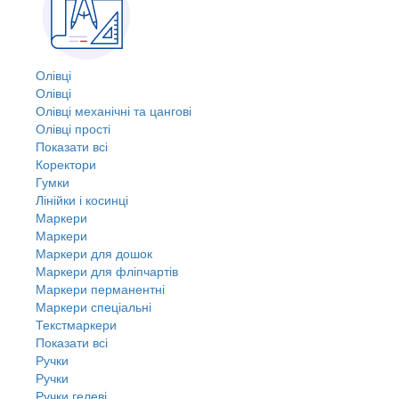
Олівці
Олівці
Олівці механічні та цангові
Олівці прості
Показати всі
Коректори
Гумки
Лінійки і косинці
Маркери
Маркери
Маркери для дошок
Маркери для фліпчартів
Маркери перманентні
Маркери спеціальні
Текстмаркери
Показати всі
Ручки
Ручки
Ручки гелеві