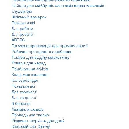
Набори для майбутніх хлопчиків першокласників
Студентам
Шкільний ярмарок
Показати всі
Для роботи
Для роботи
ARTEO
Галузева пропозиція для промисловості
Рабочее пространство ребенка
Товари для відділу маркетингу
Товари для нарад
Прибирання офісів
Колір має значення
Кольорові ідеї
Показати всі
Для творчостi
Для творчостi
8 березня
Ліквідація складу
Проводь час творчо
Різдвяна творчість для дітей
Казковий світ Disney