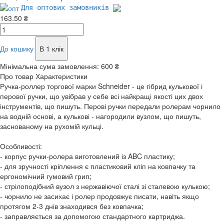
Для оптових замовників
163.50 ₴
До кошику
В 1 клік
Мінімальна сума замовлення:
600 ₴
Про товар
Характеристики
Ручка-роллер торгової марки Schneider - це гібрид кулькової і
перової ручки, що увібрав у себе всі найкращі якості цих двох
інструментів, що пишуть. Перові ручки передали ролерам чорнило
на водній основі, а кулькові - нагородили вузлом, що пишуть,
заснованому на рухомій кульці.
Особливості:
- корпус ручки-ролера виготовлений із ABC пластику;
- для зручності кріплення є пластиковий кліп на ковпачку та
ергономічний гумовий грип;
- стрілоподібний вузол з нержавіючої сталі зі сталевою кулькою;
- чорнило не засихає і ролер продовжує писати, навіть якщо
протягом 2-3 днів знаходився без ковпачка;
- заправляється за допомогою стандартного картриджа.