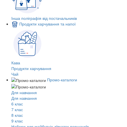
Інша поліграфія від постачальників
Продукти харчування та напої
Кава
Продукти харчування
Чай
Промо-каталоги
Для навчання
Для навчання
6 клас
7 клас
8 клас
9 клас
Набори для майбутніх дiвчаток першачкiв