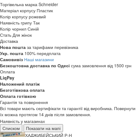
Торгівельна марка
Schneider
Матеріал корпусу
Пластик
Колір корпусу
рожевий
Наявність грипу
Так
Колір чорнил
Синій
Стать
Для жінок
Доставка
Нова пошта
за тарифами перевізника
Укр. пошта
100% передплата
Самовивіз
Наші магазини
Безкоштовна доставка по Одесі
сума замовлення від 1500 грн
Оплата
LiqPay
Наложений платіж
Безготівкова оплата
Оплата готівкою
Гарантія та повернення
Всі товари мають сертифікати та гарантії від виробника. Повернути
їх можна протягом 14 днів після замовлення.
Наявність у магазинах
Списком
Показати на мапі
ХАДЖИБЕЙСЬКИЙ Р-Н