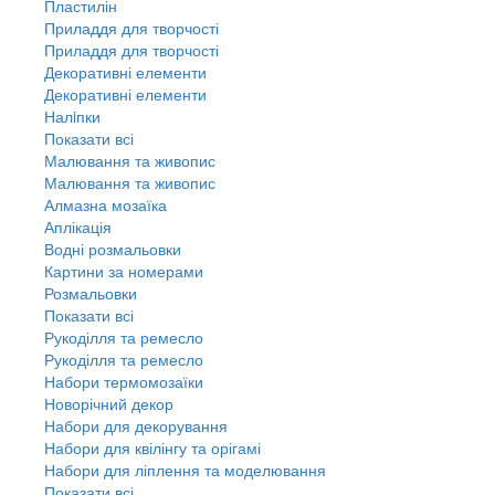
Пластилін
Приладдя для творчості
Приладдя для творчості
Декоративні елементи
Декоративні елементи
Налiпки
Показати всі
Малювання та живопис
Малювання та живопис
Алмазна мозаїка
Аплікація
Водні розмальовки
Картини за номерами
Розмальовки
Показати всі
Рукоділля та ремесло
Рукоділля та ремесло
Набори термомозаїки
Новорічний декор
Набори для декорування
Набори для квілінгу та орігамі
Набори для ліплення та моделювання
Показати всі