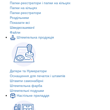
Папки-реєстратори і папки на кільцях
Папки на кільцях
Папки-реєстратори
Роздільники
Показати всі
Швидкозшивачi
Файли
Штемпельна продукція
Датери та Нумератори
Оснащення для печаток і штампів
Штампи самонабірні
Штемпельна фарба
Штемпельні подушки
Настільне приладдя