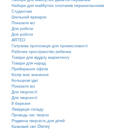
Набори для майбутніх хлопчиків першокласників
Студентам
Шкільний ярмарок
Показати всі
Для роботи
Для роботи
ARTEO
Галузева пропозиція для промисловості
Рабочее пространство ребенка
Товари для відділу маркетингу
Товари для нарад
Прибирання офісів
Колір має значення
Кольорові ідеї
Показати всі
Для творчостi
Для творчостi
8 березня
Ліквідація складу
Проводь час творчо
Різдвяна творчість для дітей
Казковий світ Disney