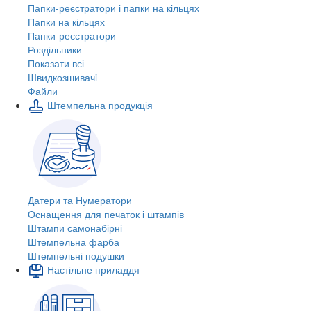
Папки-реєстратори і папки на кільцях
Папки на кільцях
Папки-реєстратори
Роздільники
Показати всі
Швидкозшивачi
Файли
Штемпельна продукція
Датери та Нумератори
Оснащення для печаток і штампів
Штампи самонабірні
Штемпельна фарба
Штемпельні подушки
Настільне приладдя