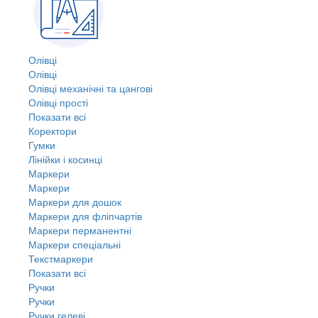
Олівці
Олівці
Олівці механічні та цангові
Олівці прості
Показати всі
Коректори
Гумки
Лінійки і косинці
Маркери
Маркери
Маркери для дошок
Маркери для фліпчартів
Маркери перманентні
Маркери спеціальні
Текстмаркери
Показати всі
Ручки
Ручки
Ручки гелеві