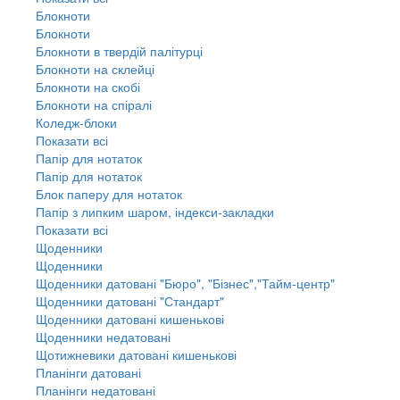
Блокноти
Блокноти
Блокноти в твердій палітурці
Блокноти на склейці
Блокноти на скобі
Блокноти на спіралі
Коледж-блоки
Показати всі
Папір для нотаток
Папір для нотаток
Блок паперу для нотаток
Папір з липким шаром, індекси-закладки
Показати всі
Щоденники
Щоденники
Щоденники датовані "Бюро", "Бізнес","Тайм-центр"
Щоденники датовані "Стандарт"
Щоденники датовані кишенькові
Щоденники недатовані
Щотижневики датовані кишенькові
Планінги датовані
Планінги недатовані