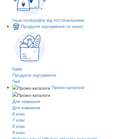
Інша поліграфія від постачальників
Продукти харчування та напої
Кава
Продукти харчування
Чай
Промо-каталоги
Для навчання
Для навчання
6 клас
7 клас
8 клас
9 клас
Набори для майбутніх дiвчаток першачкiв