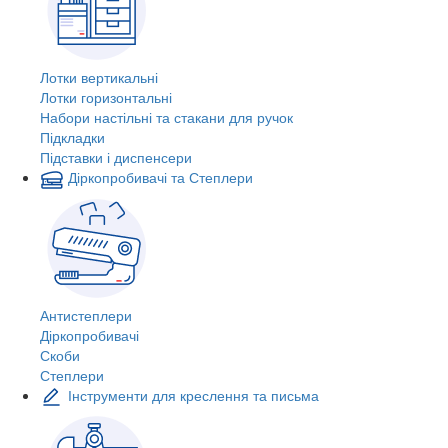
Лотки вертикальні
Лотки горизонтальні
Набори настільні та стакани для ручок
Підкладки
Підставки і диспенсери
Діркопробивачі та Степлери
Антистеплери
Діркопробивачі
Скоби
Степлери
Інструменти для креслення та письма