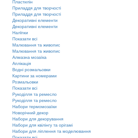
Пластилін
Приладдя для творчості
Приладдя для творчості
Декоративні елементи
Декоративні елементи
Налiпки
Показати всі
Малювання та живопис
Малювання та живопис
Алмазна мозаїка
Аплікація
Водні розмальовки
Картини за номерами
Розмальовки
Показати всі
Рукоділля та ремесло
Рукоділля та ремесло
Набори термомозаїки
Новорічний декор
Набори для декорування
Набори для квілінгу та орігамі
Набори для ліплення та моделювання
Показати всі