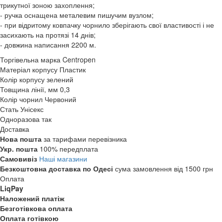
трикутної зоною захоплення;
- ручка оснащена металевим пишучим вузлом;
- при відритому ковпачку чорнило зберігають свої властивості і не
засихають на протязі 14 днів;
- довжина написання 2200 м.
Торгівельна марка
Centropen
Матеріал корпусу
Пластик
Колір корпусу
зелений
Товщина лінії, мм
0,3
Колір чорнил
Червоний
Стать
Унісекс
Одноразова
так
Доставка
Нова пошта
за тарифами перевізника
Укр. пошта
100% передплата
Самовивіз
Наші магазини
Безкоштовна доставка по Одесі
сума замовлення від 1500 грн
Оплата
LiqPay
Наложений платіж
Безготівкова оплата
Оплата готівкою