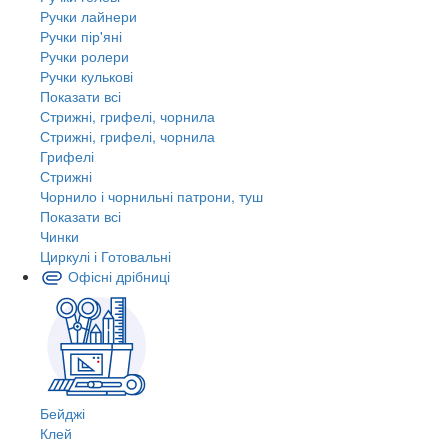
Ручки лайнери
Ручки пір'яні
Ручки ролери
Ручки кулькові
Показати всі
Стрижні, грифелі, чорнила
Стрижні, грифелі, чорнила
Грифелі
Стрижні
Чорнило і чорнильні патрони, туш
Показати всі
Чинки
Циркулі і Готовальні
Офісні дрібниці
Бейджі
Клей