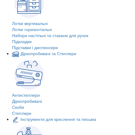
Лотки вертикальні
Лотки горизонтальні
Набори настільні та стакани для ручок
Підкладки
Підставки і диспенсери
Діркопробивачі та Степлери
Антистеплери
Діркопробивачі
Скоби
Степлери
Інструменти для креслення та письма