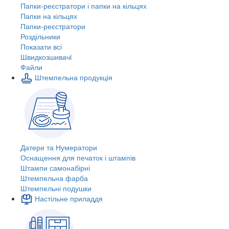
Папки-реєстратори і папки на кільцях
Папки на кільцях
Папки-реєстратори
Роздільники
Показати всі
Швидкозшивачi
Файли
Штемпельна продукція
Датери та Нумератори
Оснащення для печаток і штампів
Штампи самонабірні
Штемпельна фарба
Штемпельні подушки
Настільне приладдя