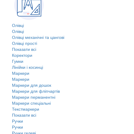
Олівці
Олівці
Олівці механічні та цангові
Олівці прості
Показати всі
Коректори
Гумки
Лінійки і косинці
Маркери
Маркери
Маркери для дошок
Маркери для фліпчартів
Маркери перманентні
Маркери спеціальні
Текстмаркери
Показати всі
Ручки
Ручки
Ручки гелеві