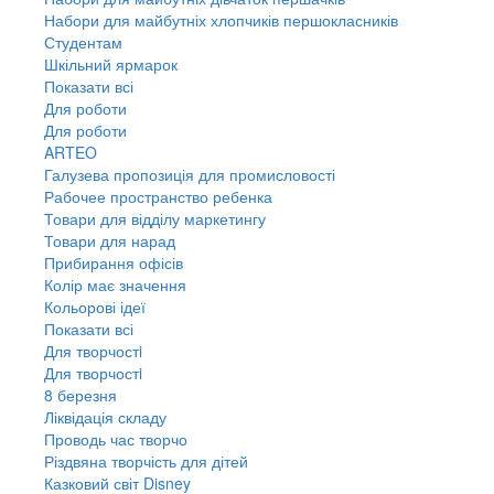
Набори для майбутніх хлопчиків першокласників
Студентам
Шкільний ярмарок
Показати всі
Для роботи
Для роботи
ARTEO
Галузева пропозиція для промисловості
Рабочее пространство ребенка
Товари для відділу маркетингу
Товари для нарад
Прибирання офісів
Колір має значення
Кольорові ідеї
Показати всі
Для творчостi
Для творчостi
8 березня
Ліквідація складу
Проводь час творчо
Різдвяна творчість для дітей
Казковий світ Disney