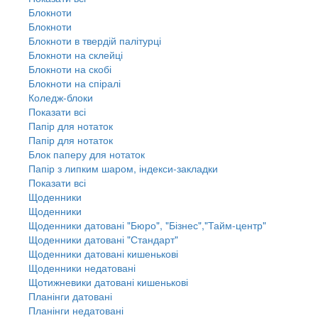
Блокноти
Блокноти
Блокноти в твердій палітурці
Блокноти на склейці
Блокноти на скобі
Блокноти на спіралі
Коледж-блоки
Показати всі
Папір для нотаток
Папір для нотаток
Блок паперу для нотаток
Папір з липким шаром, індекси-закладки
Показати всі
Щоденники
Щоденники
Щоденники датовані "Бюро", "Бізнес","Тайм-центр"
Щоденники датовані "Стандарт"
Щоденники датовані кишенькові
Щоденники недатовані
Щотижневики датовані кишенькові
Планінги датовані
Планінги недатовані