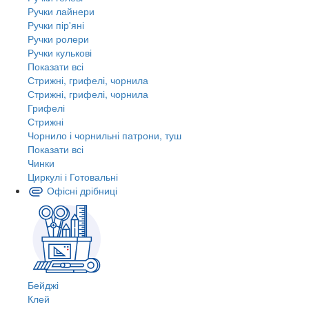
Ручки лайнери
Ручки пір'яні
Ручки ролери
Ручки кулькові
Показати всі
Стрижні, грифелі, чорнила
Стрижні, грифелі, чорнила
Грифелі
Стрижні
Чорнило і чорнильні патрони, туш
Показати всі
Чинки
Циркулі і Готовальні
Офісні дрібниці
Бейджі
Клей