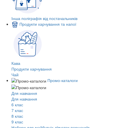
Інша поліграфія від постачальників
Продукти харчування та напої
Кава
Продукти харчування
Чай
Промо-каталоги
Для навчання
Для навчання
6 клас
7 клас
8 клас
9 клас
Набори для майбутніх дiвчаток першачкiв