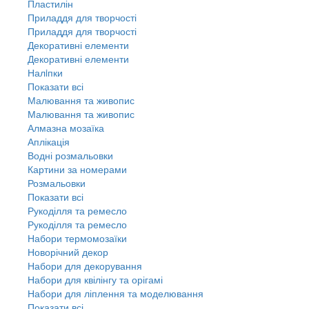
Пластилін
Приладдя для творчості
Приладдя для творчості
Декоративні елементи
Декоративні елементи
Налiпки
Показати всі
Малювання та живопис
Малювання та живопис
Алмазна мозаїка
Аплікація
Водні розмальовки
Картини за номерами
Розмальовки
Показати всі
Рукоділля та ремесло
Рукоділля та ремесло
Набори термомозаїки
Новорічний декор
Набори для декорування
Набори для квілінгу та орігамі
Набори для ліплення та моделювання
Показати всі