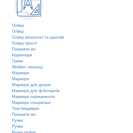
Олівці
Олівці
Олівці механічні та цангові
Олівці прості
Показати всі
Коректори
Гумки
Лінійки і косинці
Маркери
Маркери
Маркери для дошок
Маркери для фліпчартів
Маркери перманентні
Маркери спеціальні
Текстмаркери
Показати всі
Ручки
Ручки
Ручки гелеві