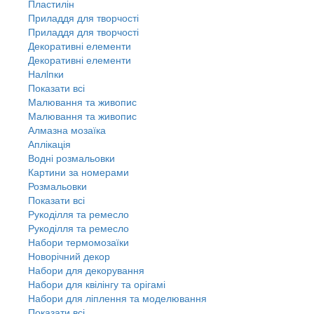
Пластилін
Приладдя для творчості
Приладдя для творчості
Декоративні елементи
Декоративні елементи
Налiпки
Показати всі
Малювання та живопис
Малювання та живопис
Алмазна мозаїка
Аплікація
Водні розмальовки
Картини за номерами
Розмальовки
Показати всі
Рукоділля та ремесло
Рукоділля та ремесло
Набори термомозаїки
Новорічний декор
Набори для декорування
Набори для квілінгу та орігамі
Набори для ліплення та моделювання
Показати всі