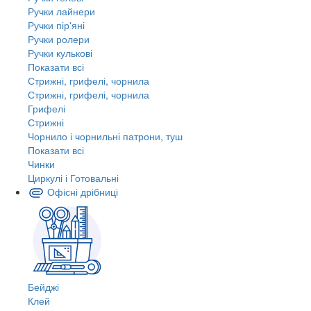
Ручки лайнери
Ручки пір'яні
Ручки ролери
Ручки кулькові
Показати всі
Стрижні, грифелі, чорнила
Стрижні, грифелі, чорнила
Грифелі
Стрижні
Чорнило і чорнильні патрони, туш
Показати всі
Чинки
Циркулі і Готовальні
Офісні дрібниці
Бейджі
Клей