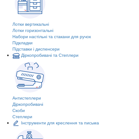
Лотки вертикальні
Лотки горизонтальні
Набори настільні та стакани для ручок
Підкладки
Підставки і диспенсери
Діркопробивачі та Степлери
Антистеплери
Діркопробивачі
Скоби
Степлери
Інструменти для креслення та письма