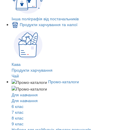
Інша поліграфія від постачальників
Продукти харчування та напої
Кава
Продукти харчування
Чай
Промо-каталоги
Для навчання
Для навчання
6 клас
7 клас
8 клас
9 клас
Набори для майбутніх дiвчаток першачкiв