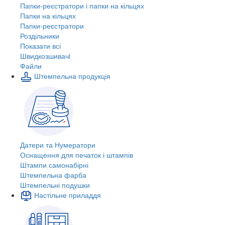
Папки-реєстратори і папки на кільцях
Папки на кільцях
Папки-реєстратори
Роздільники
Показати всі
Швидкозшивачi
Файли
Штемпельна продукція
Датери та Нумератори
Оснащення для печаток і штампів
Штампи самонабірні
Штемпельна фарба
Штемпельні подушки
Настільне приладдя