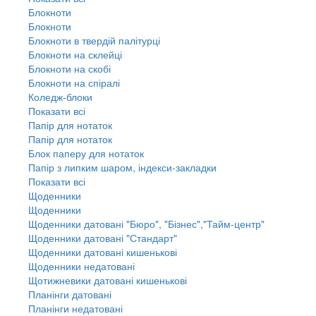
Блокноти
Блокноти
Блокноти в твердій палітурці
Блокноти на склейці
Блокноти на скобі
Блокноти на спіралі
Коледж-блоки
Показати всі
Папір для нотаток
Папір для нотаток
Блок паперу для нотаток
Папір з липким шаром, індекси-закладки
Показати всі
Щоденники
Щоденники
Щоденники датовані "Бюро", "Бізнес","Тайм-центр"
Щоденники датовані "Стандарт"
Щоденники датовані кишенькові
Щоденники недатовані
Щотижневики датовані кишенькові
Планінги датовані
Планінги недатовані