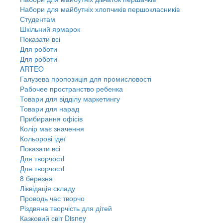
Набори для майбутніх хлопчиків першокласників
Студентам
Шкільний ярмарок
Показати всі
Для роботи
Для роботи
ARTEO
Галузева пропозиція для промисловості
Рабочее пространство ребенка
Товари для відділу маркетингу
Товари для нарад
Прибирання офісів
Колір має значення
Кольорові ідеї
Показати всі
Для творчостi
Для творчостi
8 березня
Ліквідація складу
Проводь час творчо
Різдвяна творчість для дітей
Казковий світ Disney