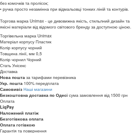
без комочків та пролісок;
• ручка просто незамінна при відмальовці тонких ліній та контурів.
Торгова марка Unimax - це дивовижна якість, стильлний дизайн та
якісні матеріали від відомого світового бренду за доступною ціною.
Торгівельна марка
Unimax
Матеріал корпусу
Пластик
Колір корпусу
чорний
Товщина лінії, мм
0,5
Колір чорнил
Чорний
Стать
Унісекс
Доставка
Нова пошта
за тарифами перевізника
Укр. пошта
100% передплата
Самовивіз
Наші магазини
Безкоштовна доставка по Одесі
сума замовлення від 1500 грн
Оплата
LiqPay
Наложений платіж
Безготівкова оплата
Оплата готівкою
Гарантія та повернення