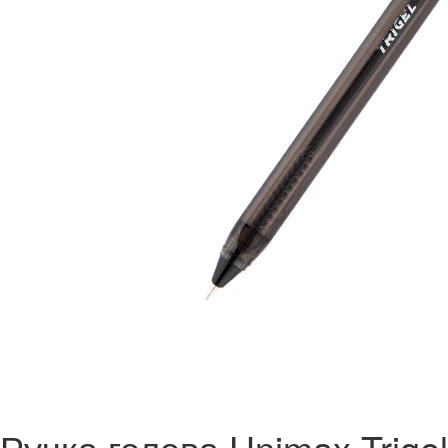
Ручка гелева Unimax Trigel