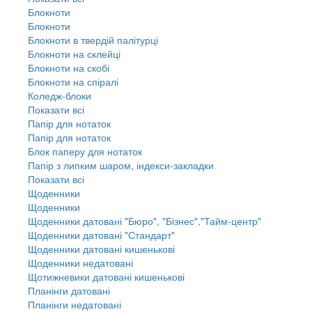
Блокноти
Блокноти
Блокноти в твердій палітурці
Блокноти на склейці
Блокноти на скобі
Блокноти на спіралі
Коледж-блоки
Показати всі
Папір для нотаток
Папір для нотаток
Блок паперу для нотаток
Папір з липким шаром, індекси-закладки
Показати всі
Щоденники
Щоденники
Щоденники датовані "Бюро", "Бізнес","Тайм-центр"
Щоденники датовані "Стандарт"
Щоденники датовані кишенькові
Щоденники недатовані
Щотижневики датовані кишенькові
Планінги датовані
Планінги недатовані