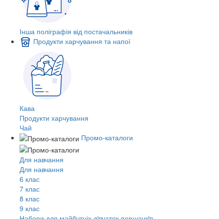
Інша поліграфія від постачальників
Продукти харчування та напої
Кава
Продукти харчування
Чай
Промо-каталоги
Для навчання
Для навчання
6 клас
7 клас
8 клас
9 клас
Набори для майбутніх дiвчаток першачкiв