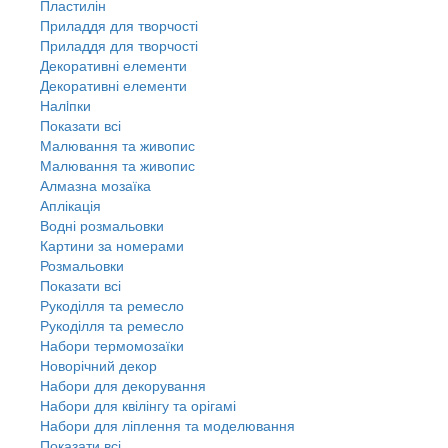
Пластилін
Приладдя для творчості
Приладдя для творчості
Декоративні елементи
Декоративні елементи
Налiпки
Показати всі
Малювання та живопис
Малювання та живопис
Алмазна мозаїка
Аплікація
Водні розмальовки
Картини за номерами
Розмальовки
Показати всі
Рукоділля та ремесло
Рукоділля та ремесло
Набори термомозаїки
Новорічний декор
Набори для декорування
Набори для квілінгу та орігамі
Набори для ліплення та моделювання
Показати всі