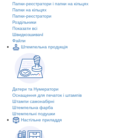
Папки-реєстратори і папки на кільцях
Папки на кільцях
Папки-реєстратори
Роздільники
Показати всі
Швидкозшивачi
Файли
Штемпельна продукція
Датери та Нумератори
Оснащення для печаток і штампів
Штампи самонабірні
Штемпельна фарба
Штемпельні подушки
Настільне приладдя