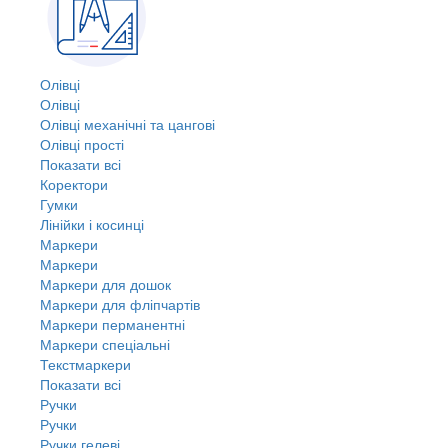
Олівці
Олівці
Олівці механічні та цангові
Олівці прості
Показати всі
Коректори
Гумки
Лінійки і косинці
Маркери
Маркери
Маркери для дошок
Маркери для фліпчартів
Маркери перманентні
Маркери спеціальні
Текстмаркери
Показати всі
Ручки
Ручки
Ручки гелеві