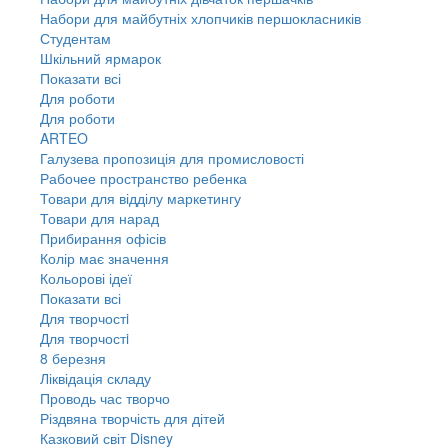
Набори для майбутніх хлопчиків першокласників
Студентам
Шкільний ярмарок
Показати всі
Для роботи
Для роботи
ARTEO
Галузева пропозиція для промисловості
Рабочее пространство ребенка
Товари для відділу маркетингу
Товари для нарад
Прибирання офісів
Колір має значення
Кольорові ідеї
Показати всі
Для творчостi
Для творчостi
8 березня
Ліквідація складу
Проводь час творчо
Різдвяна творчість для дітей
Казковий світ Disney