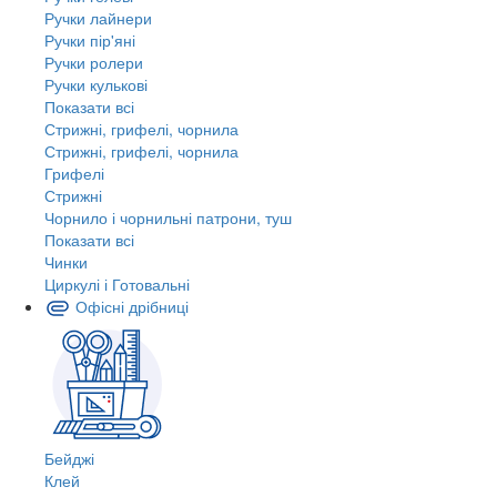
Ручки лайнери
Ручки пір'яні
Ручки ролери
Ручки кулькові
Показати всі
Стрижні, грифелі, чорнила
Стрижні, грифелі, чорнила
Грифелі
Стрижні
Чорнило і чорнильні патрони, туш
Показати всі
Чинки
Циркулі і Готовальні
Офісні дрібниці
Бейджі
Клей