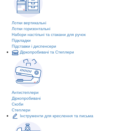
Лотки вертикальні
Лотки горизонтальні
Набори настільні та стакани для ручок
Підкладки
Підставки і диспенсери
Діркопробивачі та Степлери
Антистеплери
Діркопробивачі
Скоби
Степлери
Інструменти для креслення та письма