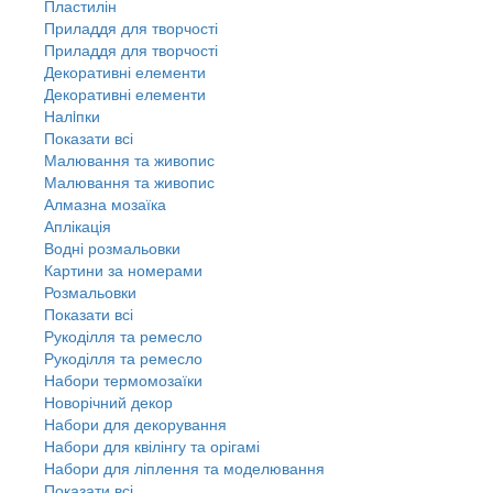
Пластилін
Приладдя для творчості
Приладдя для творчості
Декоративні елементи
Декоративні елементи
Налiпки
Показати всі
Малювання та живопис
Малювання та живопис
Алмазна мозаїка
Аплікація
Водні розмальовки
Картини за номерами
Розмальовки
Показати всі
Рукоділля та ремесло
Рукоділля та ремесло
Набори термомозаїки
Новорічний декор
Набори для декорування
Набори для квілінгу та орігамі
Набори для ліплення та моделювання
Показати всі