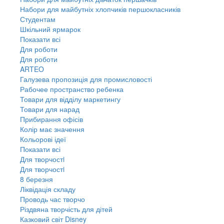
Набори для майбутніх хлопчиків першокласників
Студентам
Шкільний ярмарок
Показати всі
Для роботи
Для роботи
ARTEO
Галузева пропозиція для промисловості
Рабочее пространство ребенка
Товари для відділу маркетингу
Товари для нарад
Прибирання офісів
Колір має значення
Кольорові ідеї
Показати всі
Для творчостi
Для творчостi
8 березня
Ліквідація складу
Проводь час творчо
Різдвяна творчість для дітей
Казковий світ Disney