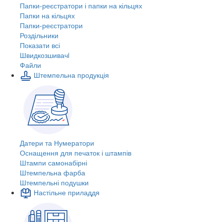
Папки-реєстратори і папки на кільцях
Папки на кільцях
Папки-реєстратори
Роздільники
Показати всі
Швидкозшивачi
Файли
Штемпельна продукція
Датери та Нумератори
Оснащення для печаток і штампів
Штампи самонабірні
Штемпельна фарба
Штемпельні подушки
Настільне приладдя