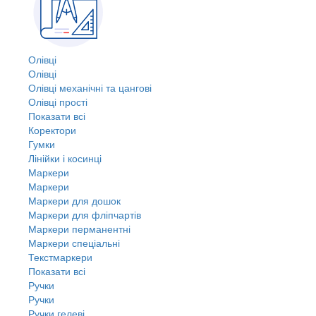
Олівці
Олівці
Олівці механічні та цангові
Олівці прості
Показати всі
Коректори
Гумки
Лінійки і косинці
Маркери
Маркери
Маркери для дошок
Маркери для фліпчартів
Маркери перманентні
Маркери спеціальні
Текстмаркери
Показати всі
Ручки
Ручки
Ручки гелеві