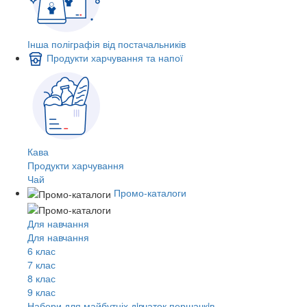
Інша поліграфія від постачальників
Продукти харчування та напої
Кава
Продукти харчування
Чай
Промо-каталоги
Для навчання
Для навчання
6 клас
7 клас
8 клас
9 клас
Набори для майбутніх дiвчаток першачкiв