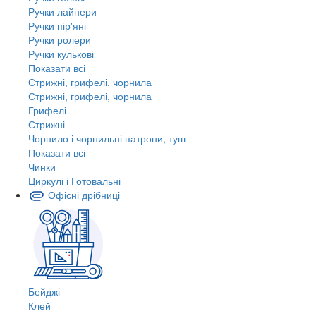
Ручки лайнери
Ручки пір'яні
Ручки ролери
Ручки кулькові
Показати всі
Стрижні, грифелі, чорнила
Стрижні, грифелі, чорнила
Грифелі
Стрижні
Чорнило і чорнильні патрони, туш
Показати всі
Чинки
Циркулі і Готовальні
Офісні дрібниці
Бейджі
Клей