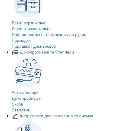
Лотки вертикальні
Лотки горизонтальні
Набори настільні та стакани для ручок
Підкладки
Підставки і диспенсери
Діркопробивачі та Степлери
Антистеплери
Діркопробивачі
Скоби
Степлери
Інструменти для креслення та письма