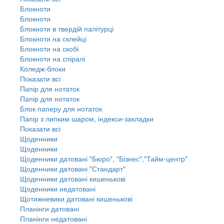
Блокноти
Блокноти
Блокноти в твердій палітурці
Блокноти на склейці
Блокноти на скобі
Блокноти на спіралі
Коледж-блоки
Показати всі
Папір для нотаток
Папір для нотаток
Блок паперу для нотаток
Папір з липким шаром, індекси-закладки
Показати всі
Щоденники
Щоденники
Щоденники датовані "Бюро", "Бізнес","Тайм-центр"
Щоденники датовані "Стандарт"
Щоденники датовані кишенькові
Щоденники недатовані
Щотижневики датовані кишенькові
Планінги датовані
Планінги недатовані