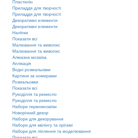
Пластилін
Приладдя для творчості
Приладдя для творчості
Декоративні елементи
Декоративні елементи
Налiпки
Показати всі
Малювання та живопис
Малювання та живопис
Алмазна мозаїка
Аплікація
Водні розмальовки
Картини за номерами
Розмальовки
Показати всі
Рукоділля та ремесло
Рукоділля та ремесло
Набори термомозаїки
Новорічний декор
Набори для декорування
Набори для квілінгу та орігамі
Набори для ліплення та моделювання
Показати всі