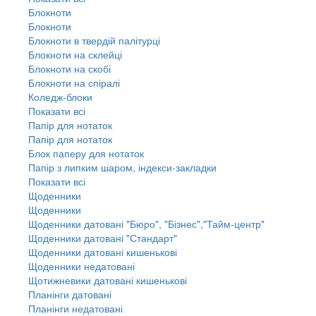
Блокноти
Блокноти
Блокноти в твердій палітурці
Блокноти на склейці
Блокноти на скобі
Блокноти на спіралі
Коледж-блоки
Показати всі
Папір для нотаток
Папір для нотаток
Блок паперу для нотаток
Папір з липким шаром, індекси-закладки
Показати всі
Щоденники
Щоденники
Щоденники датовані "Бюро", "Бізнес","Тайм-центр"
Щоденники датовані "Стандарт"
Щоденники датовані кишенькові
Щоденники недатовані
Щотижневики датовані кишенькові
Планінги датовані
Планінги недатовані