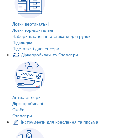
Лотки вертикальні
Лотки горизонтальні
Набори настільні та стакани для ручок
Підкладки
Підставки і диспенсери
Діркопробивачі та Степлери
Антистеплери
Діркопробивачі
Скоби
Степлери
Інструменти для креслення та письма