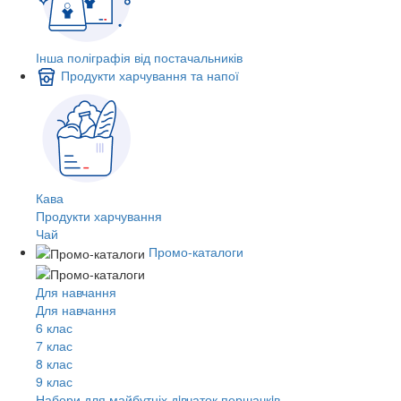
Інша поліграфія від постачальників
Продукти харчування та напої
Кава
Продукти харчування
Чай
Промо-каталоги
Для навчання
Для навчання
6 клас
7 клас
8 клас
9 клас
Набори для майбутніх дiвчаток першачкiв