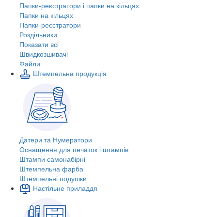
Папки-реєстратори і папки на кільцях
Папки на кільцях
Папки-реєстратори
Роздільники
Показати всі
Швидкозшивачi
Файли
Штемпельна продукція
Датери та Нумератори
Оснащення для печаток і штампів
Штампи самонабірні
Штемпельна фарба
Штемпельні подушки
Настільне приладдя