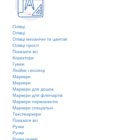
Олівці
Олівці
Олівці механічні та цангові
Олівці прості
Показати всі
Коректори
Гумки
Лінійки і косинці
Маркери
Маркери
Маркери для дошок
Маркери для фліпчартів
Маркери перманентні
Маркери спеціальні
Текстмаркери
Показати всі
Ручки
Ручки
Ручки гелеві