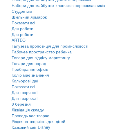
Набори для майбутніх хлопчиків першокласників
Студентам
Шкільний ярмарок
Показати всі
Для роботи
Для роботи
ARTEO
Галузева пропозиція для промисловості
Рабочее пространство ребенка
Товари для відділу маркетингу
Товари для нарад
Прибирання офісів
Колір має значення
Кольорові ідеї
Показати всі
Для творчостi
Для творчостi
8 березня
Ліквідація складу
Проводь час творчо
Різдвяна творчість для дітей
Казковий світ Disney