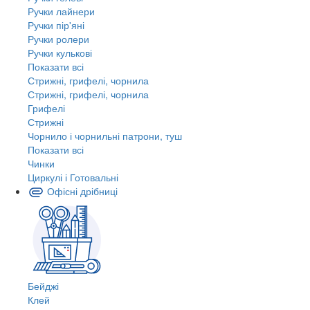
Ручки лайнери
Ручки пір'яні
Ручки ролери
Ручки кулькові
Показати всі
Стрижні, грифелі, чорнила
Стрижні, грифелі, чорнила
Грифелі
Стрижні
Чорнило і чорнильні патрони, туш
Показати всі
Чинки
Циркулі і Готовальні
Офісні дрібниці
Бейджі
Клей