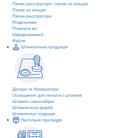
Папки-реєстратори і папки на кільцях
Папки на кільцях
Папки-реєстратори
Роздільники
Показати всі
Швидкозшивачi
Файли
Штемпельна продукція
Датери та Нумератори
Оснащення для печаток і штампів
Штампи самонабірні
Штемпельна фарба
Штемпельні подушки
Настільне приладдя