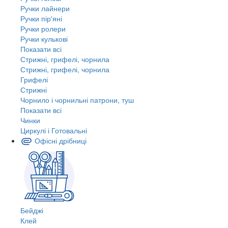
Ручки лайнери
Ручки пір'яні
Ручки ролери
Ручки кулькові
Показати всі
Стрижні, грифелі, чорнила
Стрижні, грифелі, чорнила
Грифелі
Стрижні
Чорнило і чорнильні патрони, туш
Показати всі
Чинки
Циркулі і Готовальні
Офісні дрібниці
Бейджі
Клей