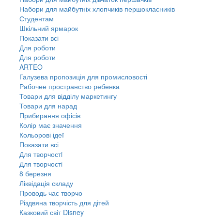
Набори для майбутніх хлопчиків першокласників
Студентам
Шкільний ярмарок
Показати всі
Для роботи
Для роботи
ARTEO
Галузева пропозиція для промисловості
Рабочее пространство ребенка
Товари для відділу маркетингу
Товари для нарад
Прибирання офісів
Колір має значення
Кольорові ідеї
Показати всі
Для творчостi
Для творчостi
8 березня
Ліквідація складу
Проводь час творчо
Різдвяна творчість для дітей
Казковий світ Disney