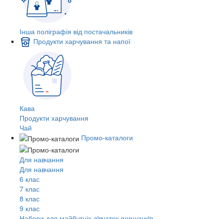
Інша поліграфія від постачальників
Продукти харчування та напої
Кава
Продукти харчування
Чай
Промо-каталоги
Для навчання
Для навчання
6 клас
7 клас
8 клас
9 клас
Набори для майбутніх дiвчаток першачкiв