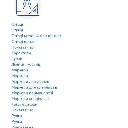
Олівці
Олівці
Олівці механічні та цангові
Олівці прості
Показати всі
Коректори
Гумки
Лінійки і косинці
Маркери
Маркери
Маркери для дошок
Маркери для фліпчартів
Маркери перманентні
Маркери спеціальні
Текстмаркери
Показати всі
Ручки
Ручки
Ручки гелеві