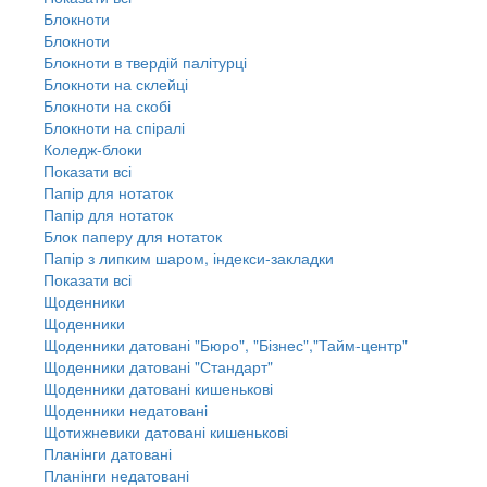
Блокноти
Блокноти
Блокноти в твердій палітурці
Блокноти на склейці
Блокноти на скобі
Блокноти на спіралі
Коледж-блоки
Показати всі
Папір для нотаток
Папір для нотаток
Блок паперу для нотаток
Папір з липким шаром, індекси-закладки
Показати всі
Щоденники
Щоденники
Щоденники датовані "Бюро", "Бізнес","Тайм-центр"
Щоденники датовані "Стандарт"
Щоденники датовані кишенькові
Щоденники недатовані
Щотижневики датовані кишенькові
Планінги датовані
Планінги недатовані