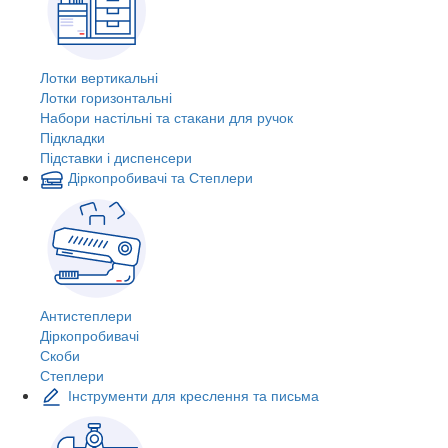
Лотки вертикальні
Лотки горизонтальні
Набори настільні та стакани для ручок
Підкладки
Підставки і диспенсери
Діркопробивачі та Степлери
Антистеплери
Діркопробивачі
Скоби
Степлери
Інструменти для креслення та письма