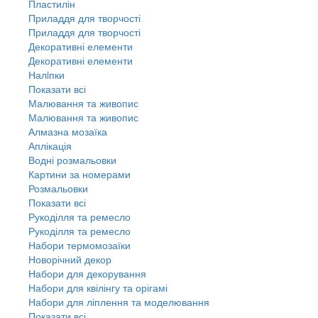
Пластилін
Приладдя для творчості
Приладдя для творчості
Декоративні елементи
Декоративні елементи
Налiпки
Показати всі
Малювання та живопис
Малювання та живопис
Алмазна мозаїка
Аплікація
Водні розмальовки
Картини за номерами
Розмальовки
Показати всі
Рукоділля та ремесло
Рукоділля та ремесло
Набори термомозаїки
Новорічний декор
Набори для декорування
Набори для квілінгу та орігамі
Набори для ліплення та моделювання
Показати всі