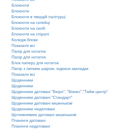
Блокноти
Блокноти
Блокноти в твердій палітурці
Блокноти на склейці
Блокноти на скобі
Блокноти на спіралі
Коледж-блоки
Показати всі
Папір для нотаток
Папір для нотаток
Блок паперу для нотаток
Папір з липким шаром, індекси-закладки
Показати всі
Щоденники
Щоденники
Щоденники датовані "Бюро", "Бізнес","Тайм-центр"
Щоденники датовані "Стандарт"
Щоденники датовані кишенькові
Щоденники недатовані
Щотижневики датовані кишенькові
Планінги датовані
Планінги недатовані