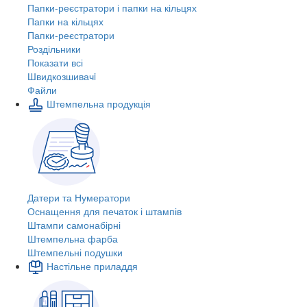
Папки-реєстратори і папки на кільцях
Папки на кільцях
Папки-реєстратори
Роздільники
Показати всі
Швидкозшивачi
Файли
Штемпельна продукція
Датери та Нумератори
Оснащення для печаток і штампів
Штампи самонабірні
Штемпельна фарба
Штемпельні подушки
Настільне приладдя