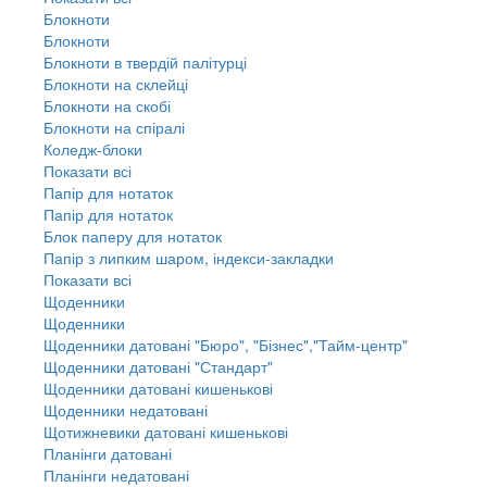
Блокноти
Блокноти
Блокноти в твердій палітурці
Блокноти на склейці
Блокноти на скобі
Блокноти на спіралі
Коледж-блоки
Показати всі
Папір для нотаток
Папір для нотаток
Блок паперу для нотаток
Папір з липким шаром, індекси-закладки
Показати всі
Щоденники
Щоденники
Щоденники датовані "Бюро", "Бізнес","Тайм-центр"
Щоденники датовані "Стандарт"
Щоденники датовані кишенькові
Щоденники недатовані
Щотижневики датовані кишенькові
Планінги датовані
Планінги недатовані