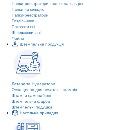
Папки-реєстратори і папки на кільцях
Папки на кільцях
Папки-реєстратори
Роздільники
Показати всі
Швидкозшивачi
Файли
Штемпельна продукція
Датери та Нумератори
Оснащення для печаток і штампів
Штампи самонабірні
Штемпельна фарба
Штемпельні подушки
Настільне приладдя