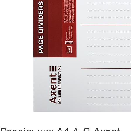
Роздільник А4 А-Я Axent,