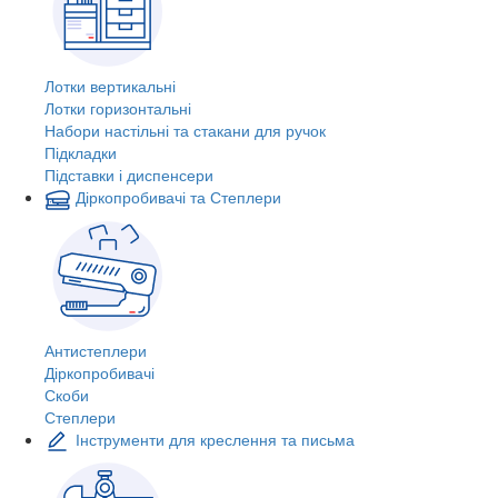
Лотки вертикальні
Лотки горизонтальні
Набори настільні та стакани для ручок
Підкладки
Підставки і диспенсери
Діркопробивачі та Степлери
Антистеплери
Діркопробивачі
Скоби
Степлери
Інструменти для креслення та письма