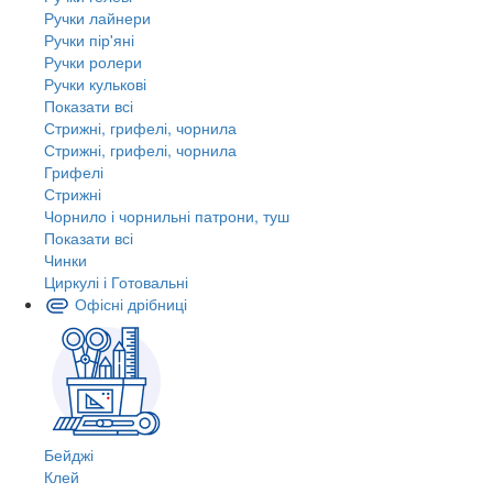
Ручки лайнери
Ручки пір'яні
Ручки ролери
Ручки кулькові
Показати всі
Стрижні, грифелі, чорнила
Стрижні, грифелі, чорнила
Грифелі
Стрижні
Чорнило і чорнильні патрони, туш
Показати всі
Чинки
Циркулі і Готовальні
Офісні дрібниці
Бейджі
Клей