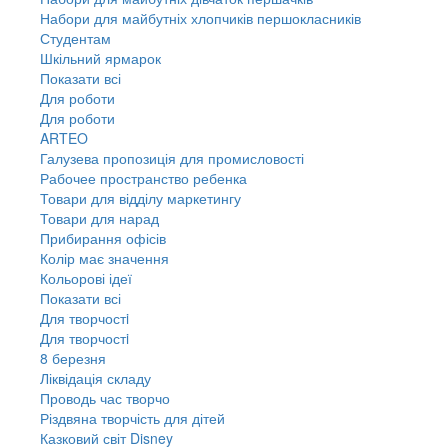
Набори для майбутніх хлопчиків першокласників
Студентам
Шкільний ярмарок
Показати всі
Для роботи
Для роботи
ARTEO
Галузева пропозиція для промисловості
Рабочее пространство ребенка
Товари для відділу маркетингу
Товари для нарад
Прибирання офісів
Колір має значення
Кольорові ідеї
Показати всі
Для творчостi
Для творчостi
8 березня
Ліквідація складу
Проводь час творчо
Різдвяна творчість для дітей
Казковий світ Disney