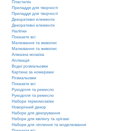
Пластилін
Приладдя для творчості
Приладдя для творчості
Декоративні елементи
Декоративні елементи
Налiпки
Показати всі
Малювання та живопис
Малювання та живопис
Алмазна мозаїка
Аплікація
Водні розмальовки
Картини за номерами
Розмальовки
Показати всі
Рукоділля та ремесло
Рукоділля та ремесло
Набори термомозаїки
Новорічний декор
Набори для декорування
Набори для квілінгу та орігамі
Набори для ліплення та моделювання
Показати всі