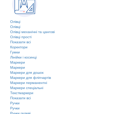
Олівці
Олівці
Олівці механічні та цангові
Олівці прості
Показати всі
Коректори
Гумки
Лінійки і косинці
Маркери
Маркери
Маркери для дошок
Маркери для фліпчартів
Маркери перманентні
Маркери спеціальні
Текстмаркери
Показати всі
Ручки
Ручки
Ручки гелеві