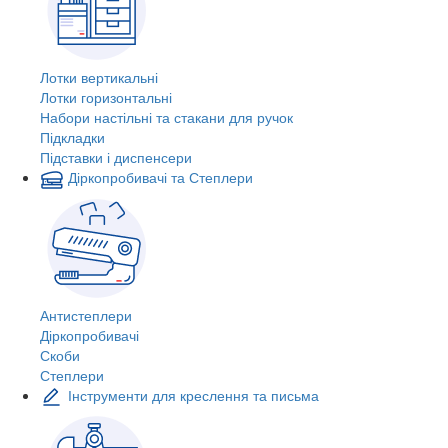
Лотки вертикальні
Лотки горизонтальні
Набори настільні та стакани для ручок
Підкладки
Підставки і диспенсери
Діркопробивачі та Степлери
Антистеплери
Діркопробивачі
Скоби
Степлери
Інструменти для креслення та письма