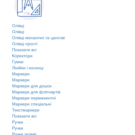
Олівці
Олівці
Олівці механічні та цангові
Олівці прості
Показати всі
Коректори
Гумки
Лінійки і косинці
Маркери
Маркери
Маркери для дошок
Маркери для фліпчартів
Маркери перманентні
Маркери спеціальні
Текстмаркери
Показати всі
Ручки
Ручки
Ручки гелеві