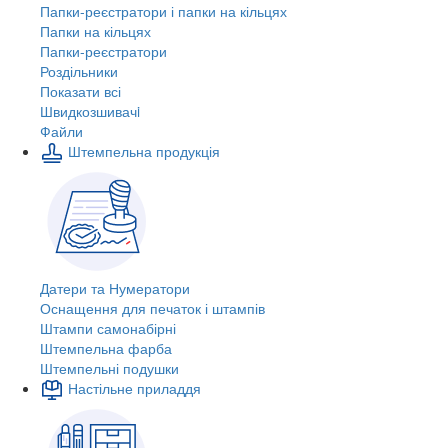
Папки-реєстратори і папки на кільцях
Папки на кільцях
Папки-реєстратори
Роздільники
Показати всі
Швидкозшивачi
Файли
Штемпельна продукція
Датери та Нумератори
Оснащення для печаток і штампів
Штампи самонабірні
Штемпельна фарба
Штемпельні подушки
Настільне приладдя