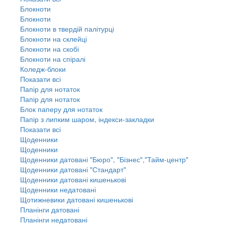
Блокноти
Блокноти
Блокноти в твердій палітурці
Блокноти на склейці
Блокноти на скобі
Блокноти на спіралі
Коледж-блоки
Показати всі
Папір для нотаток
Папір для нотаток
Блок паперу для нотаток
Папір з липким шаром, індекси-закладки
Показати всі
Щоденники
Щоденники
Щоденники датовані "Бюро", "Бізнес","Тайм-центр"
Щоденники датовані "Стандарт"
Щоденники датовані кишенькові
Щоденники недатовані
Щотижневики датовані кишенькові
Планінги датовані
Планінги недатовані