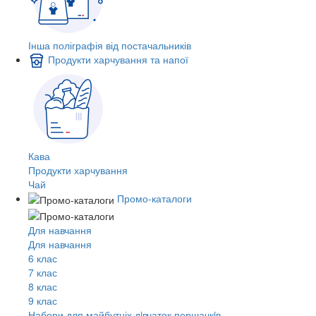
Інша поліграфія від постачальників
Продукти харчування та напої
Кава
Продукти харчування
Чай
Промо-каталоги
Для навчання
Для навчання
6 клас
7 клас
8 клас
9 клас
Набори для майбутніх дiвчаток першачкiв