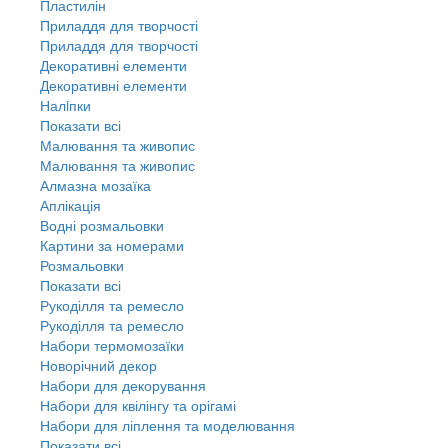
Пластилін
Приладдя для творчості
Приладдя для творчості
Декоративні елементи
Декоративні елементи
Налiпки
Показати всі
Малювання та живопис
Малювання та живопис
Алмазна мозаїка
Аплікація
Водні розмальовки
Картини за номерами
Розмальовки
Показати всі
Рукоділля та ремесло
Рукоділля та ремесло
Набори термомозаїки
Новорічний декор
Набори для декорування
Набори для квілінгу та орігамі
Набори для ліплення та моделювання
Показати всі