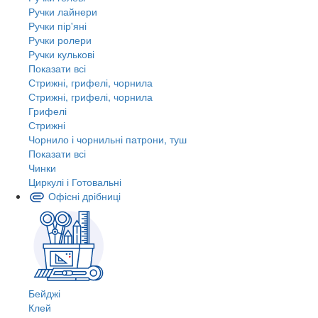
Ручки лайнери
Ручки пір'яні
Ручки ролери
Ручки кулькові
Показати всі
Стрижні, грифелі, чорнила
Стрижні, грифелі, чорнила
Грифелі
Стрижні
Чорнило і чорнильні патрони, туш
Показати всі
Чинки
Циркулі і Готовальні
Офісні дрібниці
Бейджі
Клей