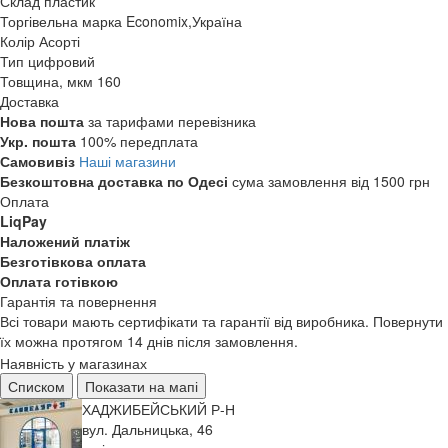
Склад
пластик
Торгівельна марка
Economix,Україна
Колір
Асорті
Тип
цифровий
Товщина, мкм
160
Доставка
Нова пошта
за тарифами перевізника
Укр. пошта
100% передплата
Самовивіз
Наші магазини
Безкоштовна доставка по Одесі
сума замовлення від 1500 грн
Оплата
LiqPay
Наложений платіж
Безготівкова оплата
Оплата готівкою
Гарантія та повернення
Всі товари мають сертифікати та гарантії від виробника. Повернути
їх можна протягом 14 днів після замовлення.
Наявність у магазинах
Списком
Показати на мапі
ХАДЖИБЕЙСЬКИЙ Р-Н
вул. Дальницька, 46