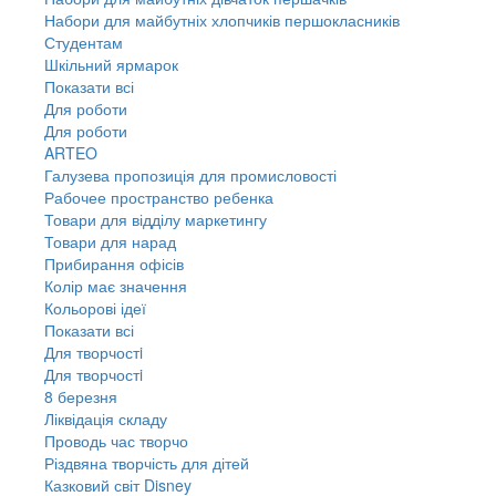
Набори для майбутніх хлопчиків першокласників
Студентам
Шкільний ярмарок
Показати всі
Для роботи
Для роботи
ARTEO
Галузева пропозиція для промисловості
Рабочее пространство ребенка
Товари для відділу маркетингу
Товари для нарад
Прибирання офісів
Колір має значення
Кольорові ідеї
Показати всі
Для творчостi
Для творчостi
8 березня
Ліквідація складу
Проводь час творчо
Різдвяна творчість для дітей
Казковий світ Disney