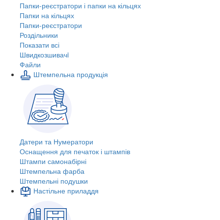
Папки-реєстратори і папки на кільцях
Папки на кільцях
Папки-реєстратори
Роздільники
Показати всі
Швидкозшивачi
Файли
Штемпельна продукція
Датери та Нумератори
Оснащення для печаток і штампів
Штампи самонабірні
Штемпельна фарба
Штемпельні подушки
Настільне приладдя