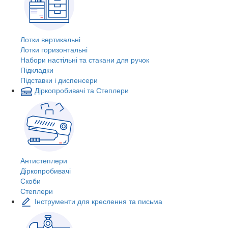
Лотки вертикальні
Лотки горизонтальні
Набори настільні та стакани для ручок
Підкладки
Підставки і диспенсери
Діркопробивачі та Степлери
Антистеплери
Діркопробивачі
Скоби
Степлери
Інструменти для креслення та письма