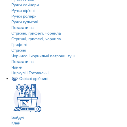
Ручки лайнери
Ручки пір'яні
Ручки ролери
Ручки кулькові
Показати всі
Стрижні, грифелі, чорнила
Стрижні, грифелі, чорнила
Грифелі
Стрижні
Чорнило і чорнильні патрони, туш
Показати всі
Чинки
Циркулі і Готовальні
Офісні дрібниці
Бейджі
Клей