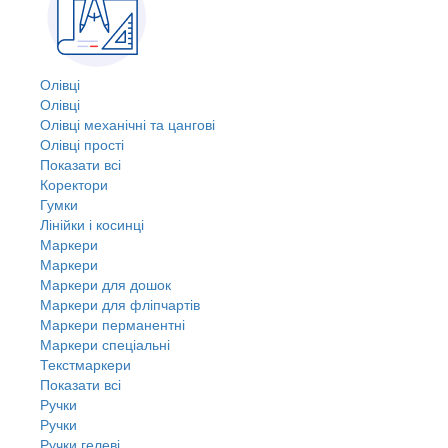
Олівці
Олівці
Олівці механічні та цангові
Олівці прості
Показати всі
Коректори
Гумки
Лінійки і косинці
Маркери
Маркери
Маркери для дошок
Маркери для фліпчартів
Маркери перманентні
Маркери спеціальні
Текстмаркери
Показати всі
Ручки
Ручки
Ручки гелеві