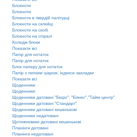
Блокноти
Блокноти
Блокноти в твердій палітурці
Блокноти на склейці
Блокноти на скобі
Блокноти на спіралі
Коледж-блоки
Показати всі
Папір для нотаток
Папір для нотаток
Блок паперу для нотаток
Папір з липким шаром, індекси-закладки
Показати всі
Щоденники
Щоденники
Щоденники датовані "Бюро", "Бізнес","Тайм-центр"
Щоденники датовані "Стандарт"
Щоденники датовані кишенькові
Щоденники недатовані
Щотижневики датовані кишенькові
Планінги датовані
Планінги недатовані