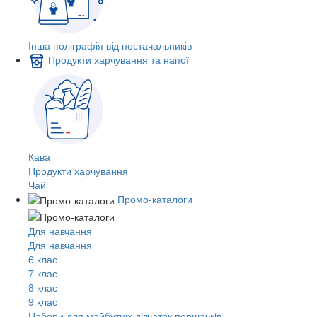
Інша поліграфія від постачальників
Продукти харчування та напої
Кава
Продукти харчування
Чай
Промо-каталоги
Для навчання
Для навчання
6 клас
7 клас
8 клас
9 клас
Набори для майбутніх дiвчаток першачкiв