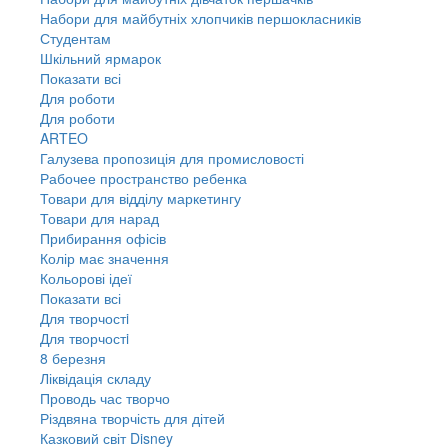
Набори для майбутніх хлопчиків першокласників
Студентам
Шкільний ярмарок
Показати всі
Для роботи
Для роботи
ARTEO
Галузева пропозиція для промисловості
Рабочее пространство ребенка
Товари для відділу маркетингу
Товари для нарад
Прибирання офісів
Колір має значення
Кольорові ідеї
Показати всі
Для творчостi
Для творчостi
8 березня
Ліквідація складу
Проводь час творчо
Різдвяна творчість для дітей
Казковий світ Disney