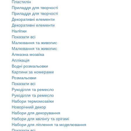
Пластилін
Приладдя для творчості
Приладдя для творчості
Декоративні елементи
Декоративні елементи
Налiпки
Показати всі
Малювання та живопис
Малювання та живопис
Алмазна мозаїка
Аплікація
Водні розмальовки
Картини за номерами
Розмальовки
Показати всі
Рукоділля та ремесло
Рукоділля та ремесло
Набори термомозаїки
Новорічний декор
Набори для декорування
Набори для квілінгу та орігамі
Набори для ліплення та моделювання
Показати всі