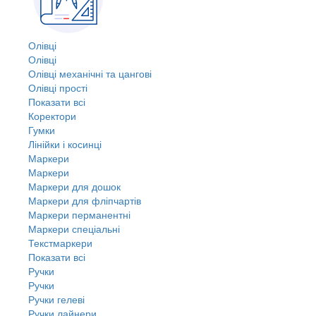
Олівці
Олівці
Олівці механічні та цангові
Олівці прості
Показати всі
Коректори
Гумки
Лінійки і косинці
Маркери
Маркери
Маркери для дошок
Маркери для фліпчартів
Маркери перманентні
Маркери спеціальні
Текстмаркери
Показати всі
Ручки
Ручки
Ручки гелеві
Ручки лайнери