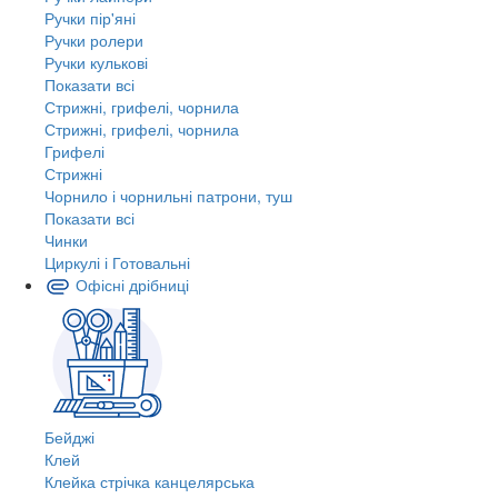
Ручки пір'яні
Ручки ролери
Ручки кулькові
Показати всі
Стрижні, грифелі, чорнила
Стрижні, грифелі, чорнила
Грифелі
Стрижні
Чорнило і чорнильні патрони, туш
Показати всі
Чинки
Циркулі і Готовальні
Офісні дрібниці
Бейджі
Клей
Клейка стрічка канцелярська