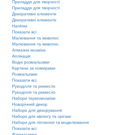
Приладдя для творчості
Приладдя для творчості
Декоративні елементи
Декоративні елементи
Налiпки
Показати всі
Малювання та живопис
Малювання та живопис
Алмазна мозаїка
Аплікація
Водні розмальовки
Картини за номерами
Розмальовки
Показати всі
Рукоділля та ремесло
Рукоділля та ремесло
Набори термомозаїки
Новорічний декор
Набори для декорування
Набори для квілінгу та орігамі
Набори для ліплення та моделювання
Показати всі
Фломастери