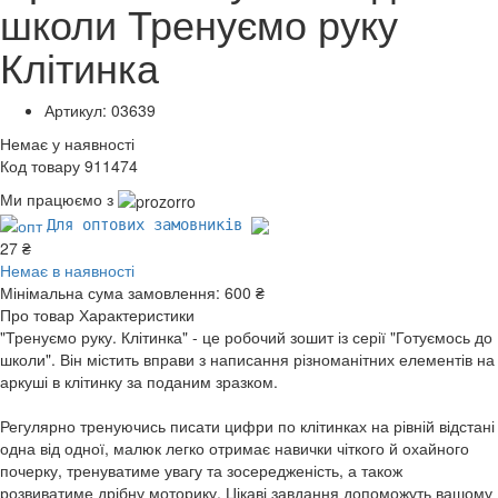
школи Тренуємо руку
Клітинка
Артикул: 03639
Немає у наявності
Код товару 911474
Ми працюємо з
Для оптових замовників
27 ₴
Немає в наявності
Мінімальна сума замовлення:
600 ₴
Про товар
Характеристики
"Тренуємо руку. Клітинка" - це робочий зошит із серії "Готуємось до
школи". Він містить вправи з написання різноманітних елементів на
аркуші в клітинку за поданим зразком.
Регулярно тренуючись писати цифри по клітинках на рівній відстані
одна від одної, малюк легко отримає навички чіткого й охайного
почерку, тренуватиме увагу та зосередженість, а також
розвиватиме дрібну моторику. Цікаві завдання допоможуть вашому