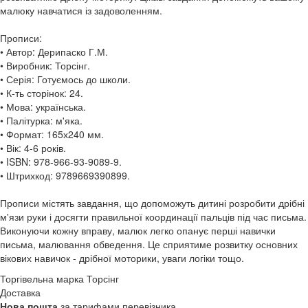
малюку навчатися із задоволенням.
Прописи:
• Автор: Дерипаско Г.М.
• Виробник: Торсінг.
• Серія: Готуємось до школи.
• К-ть сторінок: 24.
• Мова: українська.
• Палітурка: м'яка.
• Формат: 165х240 мм.
• Вік: 4-6 років.
• ISBN: 978-966-93-9089-9.
• Штрихкод: 9789669390899.
Прописи містять завдання, що допоможуть дитині розробити дрібні
м'язи руки і досягти правильної координації пальців під час письма.
Виконуючи кожну вправу, малюк легко опанує перші навички
письма, малювання обведення. Це сприятиме розвитку основних
вікових навичок - дрібної моторики, уваги логіки тощо.
Торгівельна марка
Торсінг
Доставка
Нова пошта
за тарифами перевізника