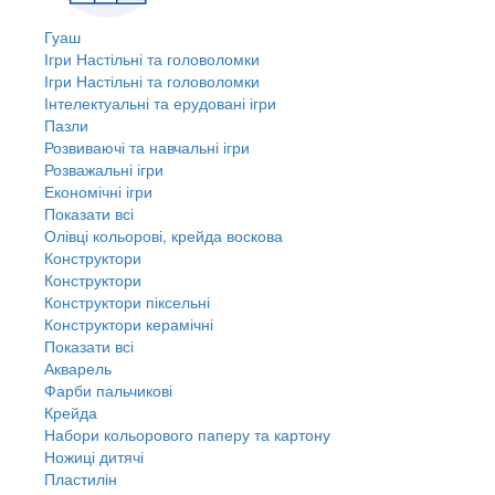
Гуаш
Ігри Настільні та головоломки
Ігри Настільні та головоломки
Інтелектуальні та ерудовані ігри
Пазли
Розвиваючі та навчальні ігри
Розважальні ігри
Економічні ігри
Показати всі
Олівці кольорові, крейда воскова
Конструктори
Конструктори
Конструктори піксельні
Конструктори керамічні
Показати всі
Акварель
Фарби пальчикові
Крейда
Набори кольорового паперу та картону
Ножиці дитячі
Пластилін