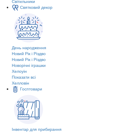
Світильники
Святковий декор
День народження
Новий Рік і Різдво
Новий Рік і Різдво
Новорічні іграшки
Хелоуін
Показати всі
Хелловін
Госптовари
Інвентар для прибирання