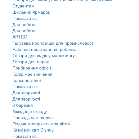
Студентам
Шкільний ярмарок
Показати всі
Для роботи
Для роботи
ARTEO
Галузева пропозиція для промисловості
Рабочее пространство ребенка
Товари для відділу маркетингу
Товари для нарад
Прибирання офісів
Колір має значення
Кольорові ідеї
Показати всі
Для творчостi
Для творчостi
8 березня
Ліквідація складу
Проводь час творчо
Різдвяна творчість для дітей
Казковий світ Disney
Показати всі