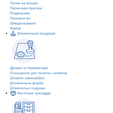
Папки на кільцях
Папки-реєстратори
Роздільники
Показати всі
Швидкозшивачi
Файли
Штемпельна продукція
Датери та Нумератори
Оснащення для печаток і штампів
Штампи самонабірні
Штемпельна фарба
Штемпельні подушки
Настільне приладдя