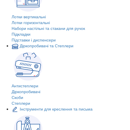
Лотки вертикальні
Лотки горизонтальні
Набори настільні та стакани для ручок
Підкладки
Підставки і диспенсери
Діркопробивачі та Степлери
Антистеплери
Діркопробивачі
Скоби
Степлери
Інструменти для креслення та письма