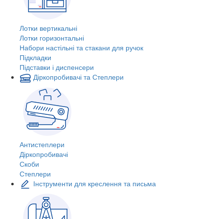
Лотки вертикальні
Лотки горизонтальні
Набори настільні та стакани для ручок
Підкладки
Підставки і диспенсери
Діркопробивачі та Степлери
Антистеплери
Діркопробивачі
Скоби
Степлери
Інструменти для креслення та письма