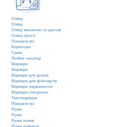
Олівці
Олівці
Олівці механічні та цангові
Олівці прості
Показати всі
Коректори
Гумки
Лінійки і косинці
Маркери
Маркери
Маркери для дошок
Маркери для фліпчартів
Маркери перманентні
Маркери спеціальні
Текстмаркери
Показати всі
Ручки
Ручки
Ручки гелеві
Ручки лайнери