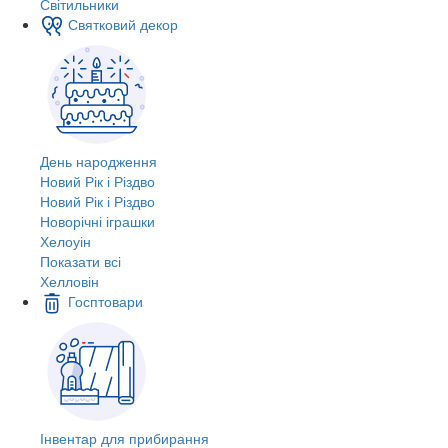
Світильники
Святковий декор
День народження
Новий Рік і Різдво
Новий Рік і Різдво
Новорічні іграшки
Хелоуін
Показати всі
Хелловін
Госптовари
Інвентар для прибирання