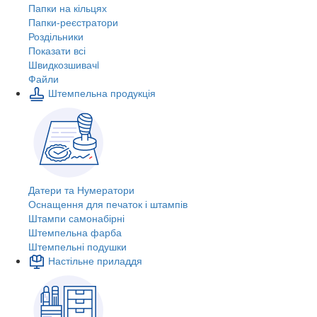
Папки на кільцях
Папки-реєстратори
Роздільники
Показати всі
Швидкозшивачi
Файли
Штемпельна продукція
Датери та Нумератори
Оснащення для печаток і штампів
Штампи самонабірні
Штемпельна фарба
Штемпельні подушки
Настільне приладдя