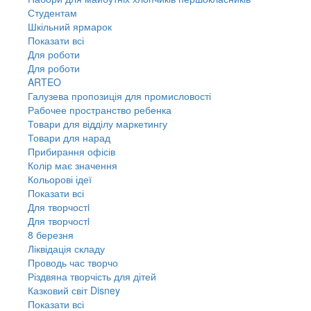
Студентам
Шкільний ярмарок
Показати всі
Для роботи
Для роботи
ARTEO
Галузева пропозиція для промисловості
Рабочее пространство ребенка
Товари для відділу маркетингу
Товари для нарад
Прибирання офісів
Колір має значення
Кольорові ідеї
Показати всі
Для творчостi
Для творчостi
8 березня
Ліквідація складу
Проводь час творчо
Різдвяна творчість для дітей
Казковий світ Disney
Показати всі