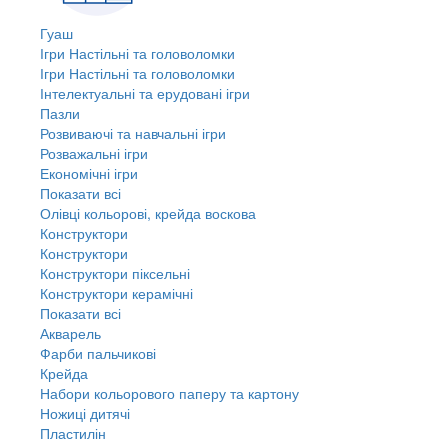
Гуаш
Ігри Настільні та головоломки
Ігри Настільні та головоломки
Інтелектуальні та ерудовані ігри
Пазли
Розвиваючі та навчальні ігри
Розважальні ігри
Економічні ігри
Показати всі
Олівці кольорові, крейда воскова
Конструктори
Конструктори
Конструктори піксельні
Конструктори керамічні
Показати всі
Акварель
Фарби пальчикові
Крейда
Набори кольорового паперу та картону
Ножиці дитячі
Пластилін