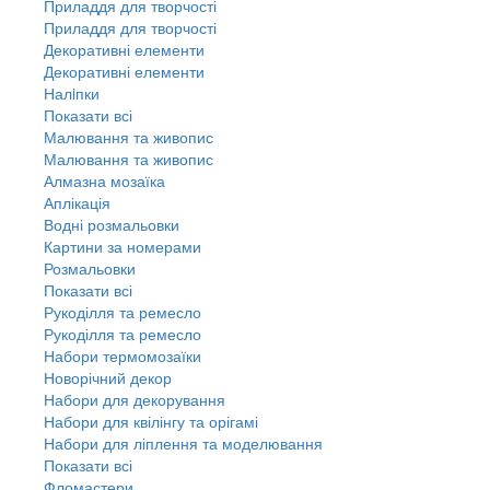
Приладдя для творчості
Приладдя для творчості
Декоративні елементи
Декоративні елементи
Налiпки
Показати всі
Малювання та живопис
Малювання та живопис
Алмазна мозаїка
Аплікація
Водні розмальовки
Картини за номерами
Розмальовки
Показати всі
Рукоділля та ремесло
Рукоділля та ремесло
Набори термомозаїки
Новорічний декор
Набори для декорування
Набори для квілінгу та орігамі
Набори для ліплення та моделювання
Показати всі
Фломастери