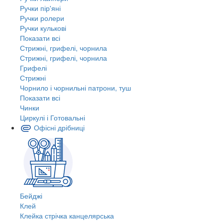
Ручки пір'яні
Ручки ролери
Ручки кулькові
Показати всі
Стрижні, грифелі, чорнила
Стрижні, грифелі, чорнила
Грифелі
Стрижні
Чорнило і чорнильні патрони, туш
Показати всі
Чинки
Циркулі і Готовальні
Офісні дрібниці
Бейджі
Клей
Клейка стрічка канцелярська