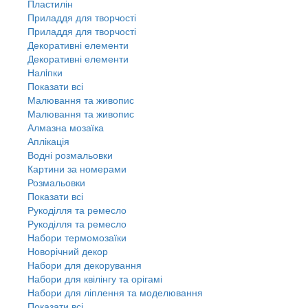
Пластилін
Приладдя для творчості
Приладдя для творчості
Декоративні елементи
Декоративні елементи
Налiпки
Показати всі
Малювання та живопис
Малювання та живопис
Алмазна мозаїка
Аплікація
Водні розмальовки
Картини за номерами
Розмальовки
Показати всі
Рукоділля та ремесло
Рукоділля та ремесло
Набори термомозаїки
Новорічний декор
Набори для декорування
Набори для квілінгу та орігамі
Набори для ліплення та моделювання
Показати всі