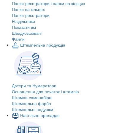
Папки-реєстратори і папки на кільцях
Папки на кільцях
Папки-реєстратори
Роздільники
Показати всі
Швидкозшивачi
Файли
Штемпельна продукція
Датери та Нумератори
Оснащення для печаток і штампів
Штампи самонабірні
Штемпельна фарба
Штемпельні подушки
Настільне приладдя