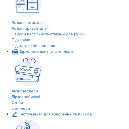
Лотки вертикальні
Лотки горизонтальні
Набори настільні та стакани для ручок
Підкладки
Підставки і диспенсери
Діркопробивачі та Степлери
Антистеплери
Діркопробивачі
Скоби
Степлери
Інструменти для креслення та письма