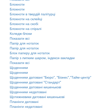
Блокноти
Блокноти
Блокноти в твердій палітурці
Блокноти на склейці
Блокноти на скобі
Блокноти на спіралі
Коледж-блоки
Показати всі
Папір для нотаток
Папір для нотаток
Блок паперу для нотаток
Папір з липким шаром, індекси-закладки
Показати всі
Щоденники
Щоденники
Щоденники датовані "Бюро", "Бізнес","Тайм-центр"
Щоденники датовані "Стандарт"
Щоденники датовані кишенькові
Щоденники недатовані
Щотижневики датовані кишенькові
Планінги датовані
Планінги недатовані