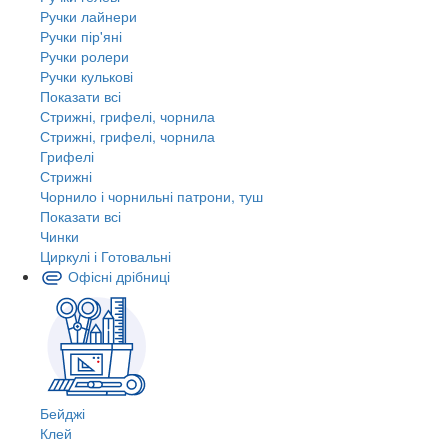
Ручки лайнери
Ручки пір'яні
Ручки ролери
Ручки кулькові
Показати всі
Стрижні, грифелі, чорнила
Стрижні, грифелі, чорнила
Грифелі
Стрижні
Чорнило і чорнильні патрони, туш
Показати всі
Чинки
Циркулі і Готовальні
Офісні дрібниці
Бейджі
Клей