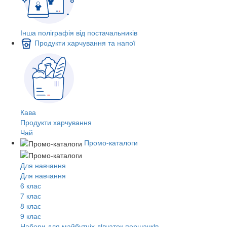
Інша поліграфія від постачальників
Продукти харчування та напої
Кава
Продукти харчування
Чай
Промо-каталоги
Для навчання
Для навчання
6 клас
7 клас
8 клас
9 клас
Набори для майбутніх дiвчаток першачкiв