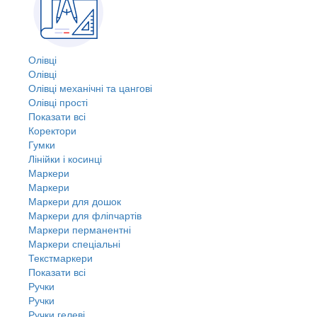
Олівці
Олівці
Олівці механічні та цангові
Олівці прості
Показати всі
Коректори
Гумки
Лінійки і косинці
Маркери
Маркери
Маркери для дошок
Маркери для фліпчартів
Маркери перманентні
Маркери спеціальні
Текстмаркери
Показати всі
Ручки
Ручки
Ручки гелеві