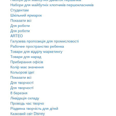
Набори для майбутніх хлопчиків першокласників
Студентам
Шкільний ярмарок
Показати всі
Для роботи
Для роботи
ARTEO
Галузева пропозиція для промисловості
Рабочее пространство ребенка
Товари для відділу маркетингу
Товари для нарад
Прибирання офісів
Колір має значення
Кольорові ідеї
Показати всі
Для творчостi
Для творчостi
8 березня
Ліквідація складу
Проводь час творчо
Різдвяна творчість для дітей
Казковий світ Disney