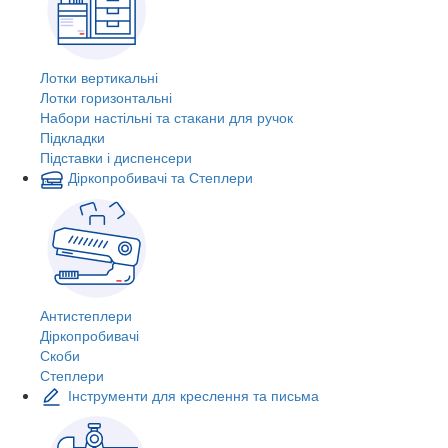
Лотки вертикальні
Лотки горизонтальні
Набори настільні та стакани для ручок
Підкладки
Підставки і диспенсери
Діркопробивачі та Степлери
Антистеплери
Діркопробивачі
Скоби
Степлери
Інструменти для креслення та письма