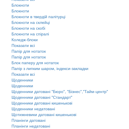
Блокноти
Блокноти
Блокноти в твердій палітурці
Блокноти на склейці
Блокноти на скобі
Блокноти на спіралі
Коледж-блоки
Показати всі
Папір для нотаток
Папір для нотаток
Блок паперу для нотаток
Папір з липким шаром, індекси-закладки
Показати всі
Щоденники
Щоденники
Щоденники датовані "Бюро", "Бізнес","Тайм-центр"
Щоденники датовані "Стандарт"
Щоденники датовані кишенькові
Щоденники недатовані
Щотижневики датовані кишенькові
Планінги датовані
Планінги недатовані