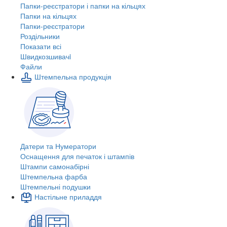
Папки-реєстратори і папки на кільцях
Папки на кільцях
Папки-реєстратори
Роздільники
Показати всі
Швидкозшивачi
Файли
Штемпельна продукція
Датери та Нумератори
Оснащення для печаток і штампів
Штампи самонабірні
Штемпельна фарба
Штемпельні подушки
Настільне приладдя