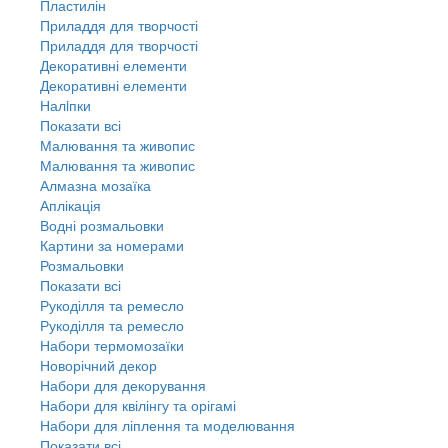
Пластилін
Приладдя для творчості
Приладдя для творчості
Декоративні елементи
Декоративні елементи
Налiпки
Показати всі
Малювання та живопис
Малювання та живопис
Алмазна мозаїка
Аплікація
Водні розмальовки
Картини за номерами
Розмальовки
Показати всі
Рукоділля та ремесло
Рукоділля та ремесло
Набори термомозаїки
Новорічний декор
Набори для декорування
Набори для квілінгу та орігамі
Набори для ліплення та моделювання
Показати всі