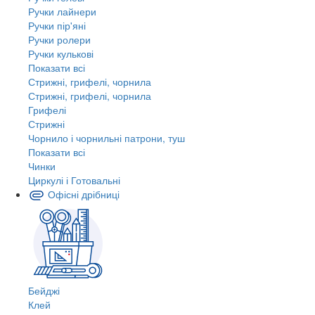
Ручки лайнери
Ручки пір'яні
Ручки ролери
Ручки кулькові
Показати всі
Стрижні, грифелі, чорнила
Стрижні, грифелі, чорнила
Грифелі
Стрижні
Чорнило і чорнильні патрони, туш
Показати всі
Чинки
Циркулі і Готовальні
Офісні дрібниці
Бейджі
Клей