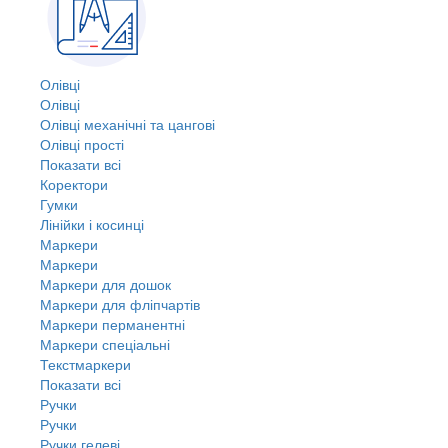
Олівці
Олівці
Олівці механічні та цангові
Олівці прості
Показати всі
Коректори
Гумки
Лінійки і косинці
Маркери
Маркери
Маркери для дошок
Маркери для фліпчартів
Маркери перманентні
Маркери спеціальні
Текстмаркери
Показати всі
Ручки
Ручки
Ручки гелеві