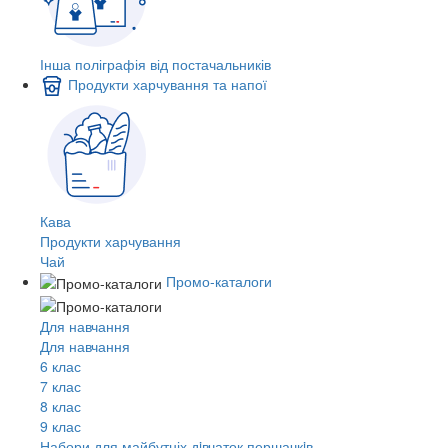
Інша поліграфія від постачальників
Продукти харчування та напої
Кава
Продукти харчування
Чай
Промо-каталоги
Для навчання
Для навчання
6 клас
7 клас
8 клас
9 клас
Набори для майбутніх дiвчаток першачкiв