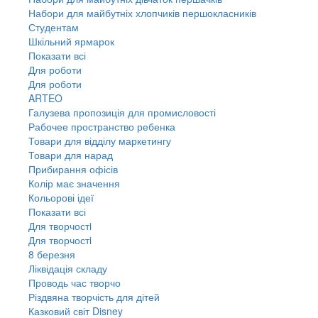
Набори для майбутніх хлопчиків першокласників
Студентам
Шкільний ярмарок
Показати всі
Для роботи
Для роботи
ARTEO
Галузева пропозиція для промисловості
Рабочее пространство ребенка
Товари для відділу маркетингу
Товари для нарад
Прибирання офісів
Колір має значення
Кольорові ідеї
Показати всі
Для творчостi
Для творчостi
8 березня
Ліквідація складу
Проводь час творчо
Різдвяна творчість для дітей
Казковий світ Disney