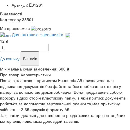
Артикул: E31261
В наявності
Код товару 38501
Ми працюємо з
Для оптових замовників
12 ₴
До кошику
В 1 клік
Мінімальна сума замовлення:
600 ₴
Про товар
Характеристики
Папка з планкою – притиском Economix А5 призначена для
підшивання документів без файлів та без пробивання отворів у
папері за допомогою діркопробивача. Вона представляє собою
прозору з двох сторін пластикову папку, в якій притиск документів
робиться за допомогою вертикальної планки та має притискну
здібність – 2-65 аркушів формату А5.
Такі папки ідеальні для створення роздаткових та презентаційних
матеріалів, невеликих доповідей та звітів.