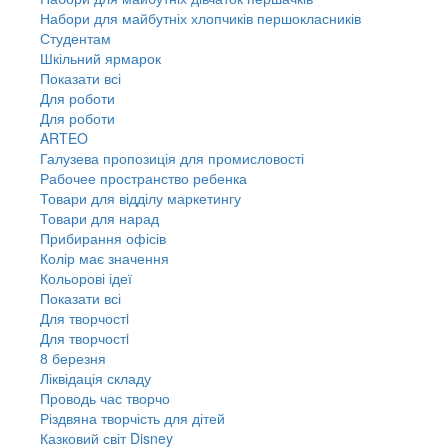
Набори для майбутніх хлопчиків першокласників
Студентам
Шкільний ярмарок
Показати всі
Для роботи
Для роботи
ARTEO
Галузева пропозиція для промисловості
Рабочее пространство ребенка
Товари для відділу маркетингу
Товари для нарад
Прибирання офісів
Колір має значення
Кольорові ідеї
Показати всі
Для творчостi
Для творчостi
8 березня
Ліквідація складу
Проводь час творчо
Різдвяна творчість для дітей
Казковий світ Disney