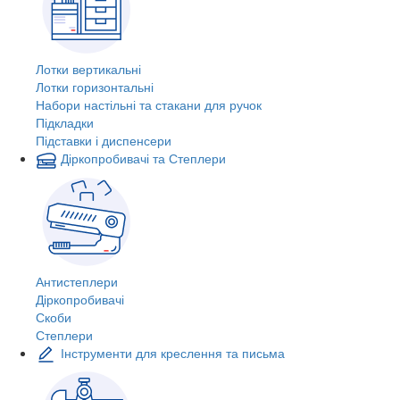
Лотки вертикальні
Лотки горизонтальні
Набори настільні та стакани для ручок
Підкладки
Підставки і диспенсери
Діркопробивачі та Степлери
Антистеплери
Діркопробивачі
Скоби
Степлери
Інструменти для креслення та письма