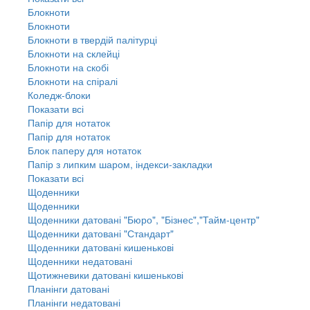
Блокноти
Блокноти
Блокноти в твердій палітурці
Блокноти на склейці
Блокноти на скобі
Блокноти на спіралі
Коледж-блоки
Показати всі
Папір для нотаток
Папір для нотаток
Блок паперу для нотаток
Папір з липким шаром, індекси-закладки
Показати всі
Щоденники
Щоденники
Щоденники датовані "Бюро", "Бізнес","Тайм-центр"
Щоденники датовані "Стандарт"
Щоденники датовані кишенькові
Щоденники недатовані
Щотижневики датовані кишенькові
Планінги датовані
Планінги недатовані