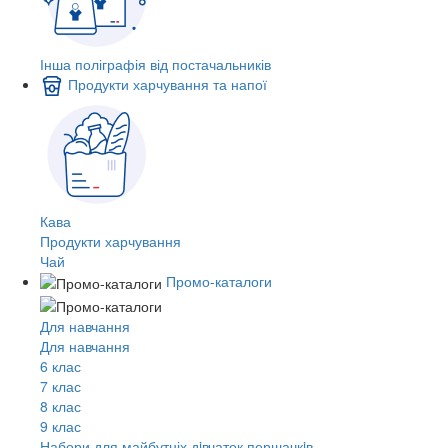
Інша поліграфія від постачальників
Продукти харчування та напої
Кава
Продукти харчування
Чай
Промо-каталоги
Для навчання
Для навчання
6 клас
7 клас
8 клас
9 клас
Набори для майбутніх дiвчаток першачкiв