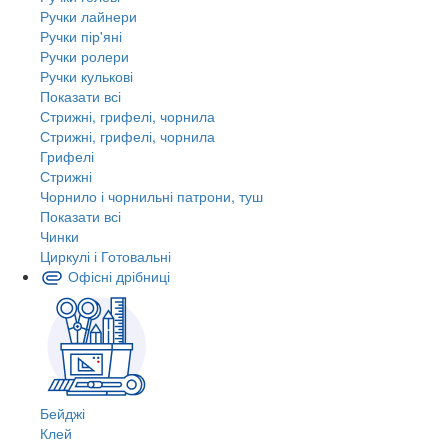
Ручки лайнери
Ручки пір'яні
Ручки ролери
Ручки кулькові
Показати всі
Стрижні, грифелі, чорнила
Стрижні, грифелі, чорнила
Грифелі
Стрижні
Чорнило і чорнильні патрони, туш
Показати всі
Чинки
Циркулі і Готовальні
Офісні дрібниці
Бейджі
Клей