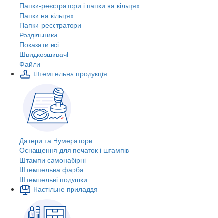
Папки-реєстратори і папки на кільцях
Папки на кільцях
Папки-реєстратори
Роздільники
Показати всі
Швидкозшивачi
Файли
Штемпельна продукція
Датери та Нумератори
Оснащення для печаток і штампів
Штампи самонабірні
Штемпельна фарба
Штемпельні подушки
Настільне приладдя