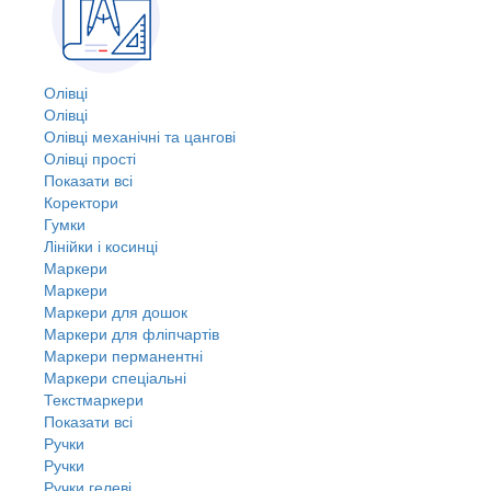
Олівці
Олівці
Олівці механічні та цангові
Олівці прості
Показати всі
Коректори
Гумки
Лінійки і косинці
Маркери
Маркери
Маркери для дошок
Маркери для фліпчартів
Маркери перманентні
Маркери спеціальні
Текстмаркери
Показати всі
Ручки
Ручки
Ручки гелеві