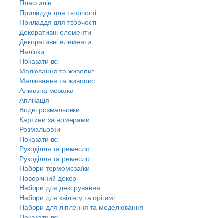
Пластилін
Приладдя для творчості
Приладдя для творчості
Декоративні елементи
Декоративні елементи
Налiпки
Показати всі
Малювання та живопис
Малювання та живопис
Алмазна мозаїка
Аплікація
Водні розмальовки
Картини за номерами
Розмальовки
Показати всі
Рукоділля та ремесло
Рукоділля та ремесло
Набори термомозаїки
Новорічний декор
Набори для декорування
Набори для квілінгу та орігамі
Набори для ліплення та моделювання
Показати всі