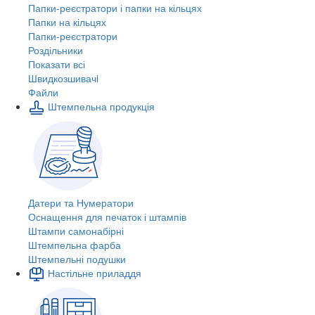
Папки-реєстратори і папки на кільцях
Папки на кільцях
Папки-реєстратори
Роздільники
Показати всі
Швидкозшивачi
Файли
Штемпельна продукція
Датери та Нумератори
Оснащення для печаток і штампів
Штампи самонабірні
Штемпельна фарба
Штемпельні подушки
Настільне приладдя