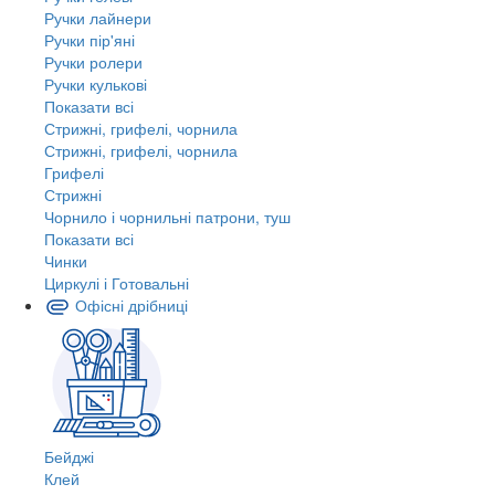
Ручки лайнери
Ручки пір'яні
Ручки ролери
Ручки кулькові
Показати всі
Стрижні, грифелі, чорнила
Стрижні, грифелі, чорнила
Грифелі
Стрижні
Чорнило і чорнильні патрони, туш
Показати всі
Чинки
Циркулі і Готовальні
Офісні дрібниці
Бейджі
Клей