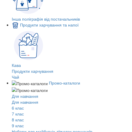
Інша поліграфія від постачальників
Продукти харчування та напої
Кава
Продукти харчування
Чай
Промо-каталоги
Для навчання
Для навчання
6 клас
7 клас
8 клас
9 клас
Набори для майбутніх дiвчаток першачкiв