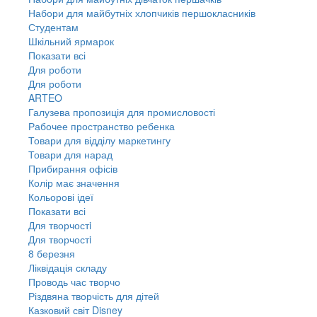
Набори для майбутніх хлопчиків першокласників
Студентам
Шкільний ярмарок
Показати всі
Для роботи
Для роботи
ARTEO
Галузева пропозиція для промисловості
Рабочее пространство ребенка
Товари для відділу маркетингу
Товари для нарад
Прибирання офісів
Колір має значення
Кольорові ідеї
Показати всі
Для творчостi
Для творчостi
8 березня
Ліквідація складу
Проводь час творчо
Різдвяна творчість для дітей
Казковий світ Disney