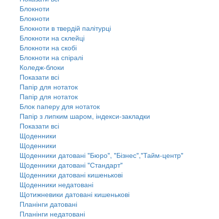
Блокноти
Блокноти
Блокноти в твердій палітурці
Блокноти на склейці
Блокноти на скобі
Блокноти на спіралі
Коледж-блоки
Показати всі
Папір для нотаток
Папір для нотаток
Блок паперу для нотаток
Папір з липким шаром, індекси-закладки
Показати всі
Щоденники
Щоденники
Щоденники датовані "Бюро", "Бізнес","Тайм-центр"
Щоденники датовані "Стандарт"
Щоденники датовані кишенькові
Щоденники недатовані
Щотижневики датовані кишенькові
Планінги датовані
Планінги недатовані