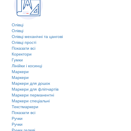
Олівці
Олівці
Олівці механічні та цангові
Олівці прості
Показати всі
Коректори
Гумки
Лінійки і косинці
Маркери
Маркери
Маркери для дошок
Маркери для фліпчартів
Маркери перманентні
Маркери спеціальні
Текстмаркери
Показати всі
Ручки
Ручки
Ручки гелеві