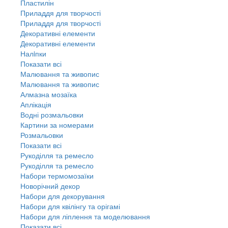
Пластилін
Приладдя для творчості
Приладдя для творчості
Декоративні елементи
Декоративні елементи
Налiпки
Показати всі
Малювання та живопис
Малювання та живопис
Алмазна мозаїка
Аплікація
Водні розмальовки
Картини за номерами
Розмальовки
Показати всі
Рукоділля та ремесло
Рукоділля та ремесло
Набори термомозаїки
Новорічний декор
Набори для декорування
Набори для квілінгу та орігамі
Набори для ліплення та моделювання
Показати всі