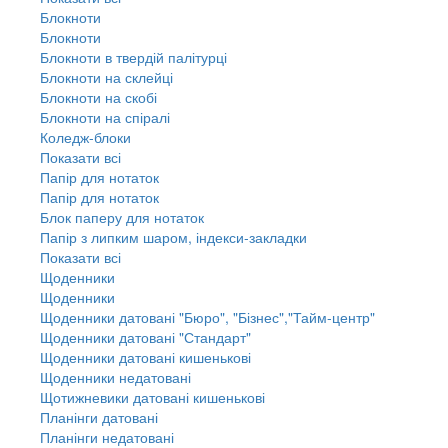
Блокноти
Блокноти
Блокноти в твердій палітурці
Блокноти на склейці
Блокноти на скобі
Блокноти на спіралі
Коледж-блоки
Показати всі
Папір для нотаток
Папір для нотаток
Блок паперу для нотаток
Папір з липким шаром, індекси-закладки
Показати всі
Щоденники
Щоденники
Щоденники датовані "Бюро", "Бізнес","Тайм-центр"
Щоденники датовані "Стандарт"
Щоденники датовані кишенькові
Щоденники недатовані
Щотижневики датовані кишенькові
Планінги датовані
Планінги недатовані