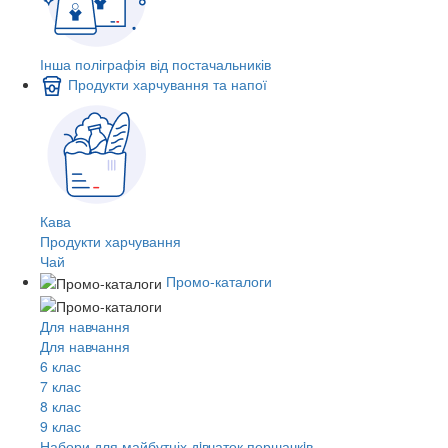
Інша поліграфія від постачальників
Продукти харчування та напої
Кава
Продукти харчування
Чай
Промо-каталоги
Для навчання
Для навчання
6 клас
7 клас
8 клас
9 клас
Набори для майбутніх дiвчаток першачкiв