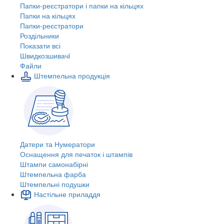
Папки-реєстратори і папки на кільцях
Папки на кільцях
Папки-реєстратори
Роздільники
Показати всі
Швидкозшивачi
Файли
Штемпельна продукція
Датери та Нумератори
Оснащення для печаток і штампів
Штампи самонабірні
Штемпельна фарба
Штемпельні подушки
Настільне приладдя