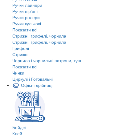
Ручки лайнери
Ручки пір'яні
Ручки ролери
Ручки кулькові
Показати всі
Стрижні, грифелі, чорнила
Стрижні, грифелі, чорнила
Грифелі
Стрижні
Чорнило і чорнильні патрони, туш
Показати всі
Чинки
Циркулі і Готовальні
Офісні дрібниці
Бейджі
Клей