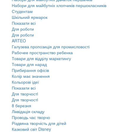
Набори для майбутніх хлопчиків першокласників
Студентам
Шкільний ярмарок
Показати всі
Для роботи
Для роботи
ARTEO
Галузева пропозиція для промисловості
Рабочее пространство ребенка
Товари для відділу маркетингу
Товари для нарад
Прибирання офісів
Колір має значення
Кольорові ідеї
Показати всі
Для творчостi
Для творчостi
8 березня
Ліквідація складу
Проводь час творчо
Різдвяна творчість для дітей
Казковий світ Disney