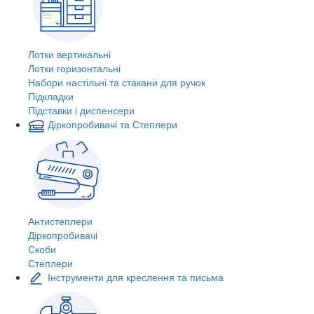
Лотки вертикальні
Лотки горизонтальні
Набори настільні та стакани для ручок
Підкладки
Підставки і диспенсери
Діркопробивачі та Степлери
Антистеплери
Діркопробивачі
Скоби
Степлери
Інструменти для креслення та письма