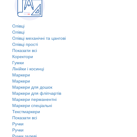
Олівці
Олівці
Олівці механічні та цангові
Олівці прості
Показати всі
Коректори
Гумки
Лінійки і косинці
Маркери
Маркери
Маркери для дошок
Маркери для фліпчартів
Маркери перманентні
Маркери спеціальні
Текстмаркери
Показати всі
Ручки
Ручки
Ручки гелеві