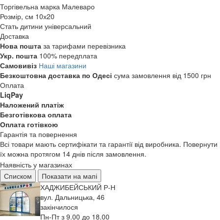
Торгівельна марка
Малеваро
Розмір, см
10х20
Стать дитини
універсальний
Доставка
Нова пошта
за тарифами перевізника
Укр. пошта
100% передплата
Самовивіз
Наші магазини
Безкоштовна доставка по Одесі
сума замовлення від 1500 грн
Оплата
LiqPay
Наложений платіж
Безготівкова оплата
Оплата готівкою
Гарантія та повернення
Всі товари мають сертифікати та гарантії від виробника. Повернути
їх можна протягом 14 днів після замовлення.
Наявність у магазинах
Списком
Показати на мапі
ХАДЖИБЕЙСЬКИЙ Р-Н
вул. Дальницька, 46
закінчилося
Пн-Пт з 9.00 до 18.00