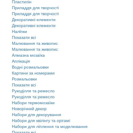
Пластилін
Приладдя для творчості
Приладдя для творчості
Декоративні елементи
Декоративні елементи
Налiпки
Показати всі
Малювання та живопис
Малювання та живопис
Алмазна мозаїка
Аплікація
Водні розмальовки
Картини за номерами
Розмальовки
Показати всі
Рукоділля та ремесло
Рукоділля та ремесло
Набори термомозаїки
Новорічний декор
Набори для декорування
Набори для квілінгу та орігамі
Набори для ліплення та моделювання
Показати всі