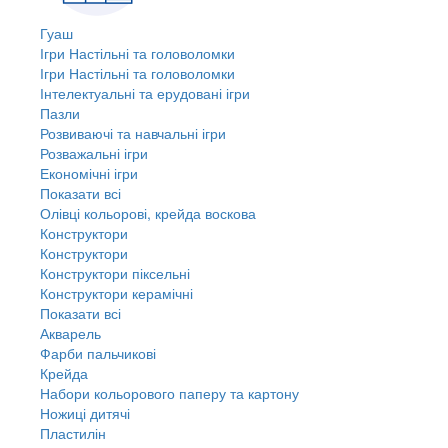
Гуаш
Ігри Настільні та головоломки
Ігри Настільні та головоломки
Інтелектуальні та ерудовані ігри
Пазли
Розвиваючі та навчальні ігри
Розважальні ігри
Економічні ігри
Показати всі
Олівці кольорові, крейда воскова
Конструктори
Конструктори
Конструктори піксельні
Конструктори керамічні
Показати всі
Акварель
Фарби пальчикові
Крейда
Набори кольорового паперу та картону
Ножиці дитячі
Пластилін