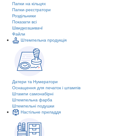
Папки на кільцях
Папки-реєстратори
Роздільники
Показати всі
Швидкозшивачi
Файли
Штемпельна продукція
Датери та Нумератори
Оснащення для печаток і штампів
Штампи самонабірні
Штемпельна фарба
Штемпельні подушки
Настільне приладдя