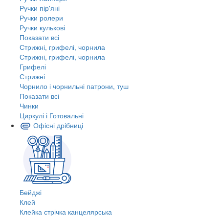
Ручки пір'яні
Ручки ролери
Ручки кулькові
Показати всі
Стрижні, грифелі, чорнила
Стрижні, грифелі, чорнила
Грифелі
Стрижні
Чорнило і чорнильні патрони, туш
Показати всі
Чинки
Циркулі і Готовальні
Офісні дрібниці
Бейджі
Клей
Клейка стрічка канцелярська