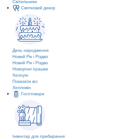
Світильники
Святковий декор
День народження
Новий Рік і Різдво
Новий Рік і Різдво
Новорічні іграшки
Хелоуін
Показати всі
Хелловін
Госптовари
Інвентар для прибирання