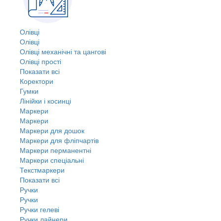
Олівці
Олівці
Олівці механічні та цангові
Олівці прості
Показати всі
Коректори
Гумки
Лінійки і косинці
Маркери
Маркери
Маркери для дошок
Маркери для фліпчартів
Маркери перманентні
Маркери спеціальні
Текстмаркери
Показати всі
Ручки
Ручки
Ручки гелеві
Ручки лайнери