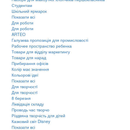
Студентам
Шкільний ярмарок
Показати всі
Для роботи
Для роботи
ARTEO
Галузева пропозиція для промисловості
Рабочее пространство ребенка
Товари для відділу маркетингу
Товари для нарад
Прибирання офісів
Колір має значення
Кольорові ідеї
Показати всі
Для творчостi
Для творчостi
8 березня
Ліквідація складу
Проводь час творчо
Різдвяна творчість для дітей
Казковий світ Disney
Показати всі