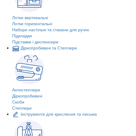
Лотки вертикальні
Лотки горизонтальні
Набори настільні та стакани для ручок
Підкладки
Підставки і диспенсери
Діркопробивачі та Степлери
Антистеплери
Діркопробивачі
Скоби
Степлери
Інструменти для креслення та письма