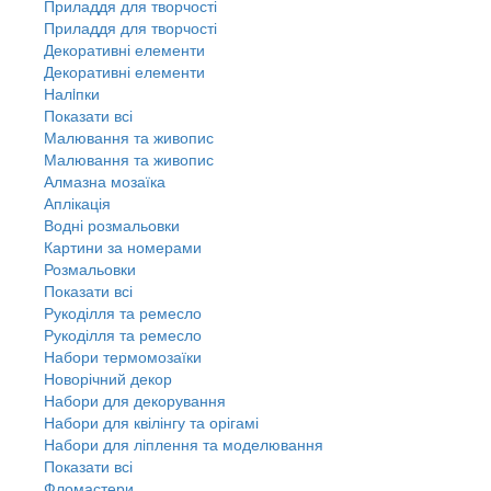
Приладдя для творчості
Приладдя для творчості
Декоративні елементи
Декоративні елементи
Налiпки
Показати всі
Малювання та живопис
Малювання та живопис
Алмазна мозаїка
Аплікація
Водні розмальовки
Картини за номерами
Розмальовки
Показати всі
Рукоділля та ремесло
Рукоділля та ремесло
Набори термомозаїки
Новорічний декор
Набори для декорування
Набори для квілінгу та орігамі
Набори для ліплення та моделювання
Показати всі
Фломастери