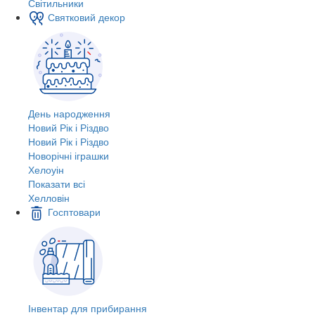
Світильники
Святковий декор
День народження
Новий Рік і Різдво
Новий Рік і Різдво
Новорічні іграшки
Хелоуін
Показати всі
Хелловін
Госптовари
Інвентар для прибирання