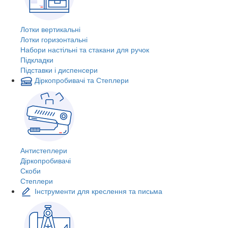
Лотки вертикальні
Лотки горизонтальні
Набори настільні та стакани для ручок
Підкладки
Підставки і диспенсери
Діркопробивачі та Степлери
Антистеплери
Діркопробивачі
Скоби
Степлери
Інструменти для креслення та письма