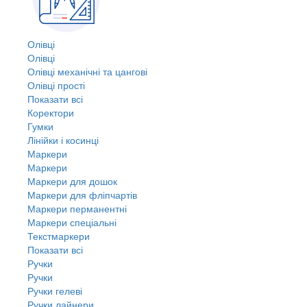
Олівці
Олівці
Олівці механічні та цангові
Олівці прості
Показати всі
Коректори
Гумки
Лінійки і косинці
Маркери
Маркери
Маркери для дошок
Маркери для фліпчартів
Маркери перманентні
Маркери спеціальні
Текстмаркери
Показати всі
Ручки
Ручки
Ручки гелеві
Ручки лайнери