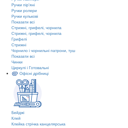
Ручки пір'яні
Ручки ролери
Ручки кулькові
Показати всі
Стрижні, грифелі, чорнила
Стрижні, грифелі, чорнила
Грифелі
Стрижні
Чорнило і чорнильні патрони, туш
Показати всі
Чинки
Циркулі і Готовальні
Офісні дрібниці
Бейджі
Клей
Клейка стрічка канцелярська