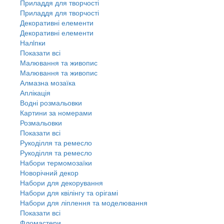
Приладдя для творчості
Приладдя для творчості
Декоративні елементи
Декоративні елементи
Налiпки
Показати всі
Малювання та живопис
Малювання та живопис
Алмазна мозаїка
Аплікація
Водні розмальовки
Картини за номерами
Розмальовки
Показати всі
Рукоділля та ремесло
Рукоділля та ремесло
Набори термомозаїки
Новорічний декор
Набори для декорування
Набори для квілінгу та орігамі
Набори для ліплення та моделювання
Показати всі
Фломастери