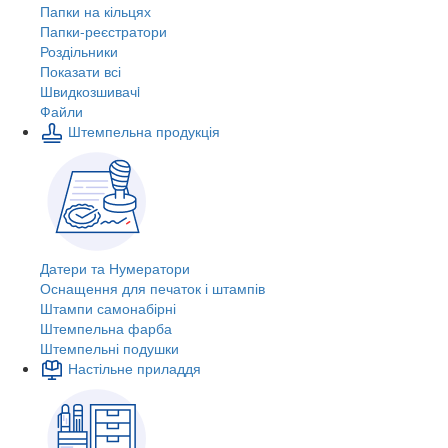
Папки на кільцях
Папки-реєстратори
Роздільники
Показати всі
Швидкозшивачi
Файли
Штемпельна продукція
Датери та Нумератори
Оснащення для печаток і штампів
Штампи самонабірні
Штемпельна фарба
Штемпельні подушки
Настільне приладдя