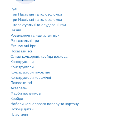
Гуаш
Ігри Настільні та головоломки
Ігри Настільні та головоломки
Інтелектуальні та ерудовані ігри
Пазли
Розвиваючі та навчальні ігри
Розважальні ігри
Економічні ігри
Показати всі
Олівці кольорові, крейда воскова
Конструктори
Конструктори
Конструктори піксельні
Конструктори керамічні
Показати всі
Акварель
Фарби пальчикові
Крейда
Набори кольорового паперу та картону
Ножиці дитячі
Пластилін