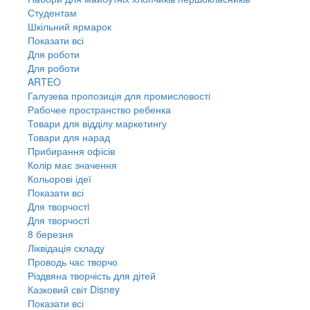
Студентам
Шкільний ярмарок
Показати всі
Для роботи
Для роботи
ARTEO
Галузева пропозиція для промисловості
Рабочее пространство ребенка
Товари для відділу маркетингу
Товари для нарад
Прибирання офісів
Колір має значення
Кольорові ідеї
Показати всі
Для творчостi
Для творчостi
8 березня
Ліквідація складу
Проводь час творчо
Різдвяна творчість для дітей
Казковий світ Disney
Показати всі