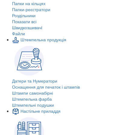
Папки на кільцях
Папки-реєстратори
Роздільники
Показати всі
Швидкозшивачi
Файли
Штемпельна продукція
Датери та Нумератори
Оснащення для печаток і штампів
Штампи самонабірні
Штемпельна фарба
Штемпельні подушки
Настільне приладдя