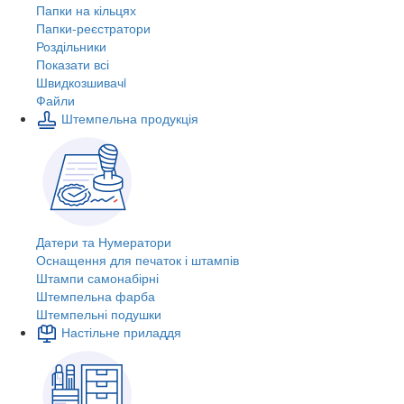
Папки на кільцях
Папки-реєстратори
Роздільники
Показати всі
Швидкозшивачi
Файли
Штемпельна продукція
Датери та Нумератори
Оснащення для печаток і штампів
Штампи самонабірні
Штемпельна фарба
Штемпельні подушки
Настільне приладдя