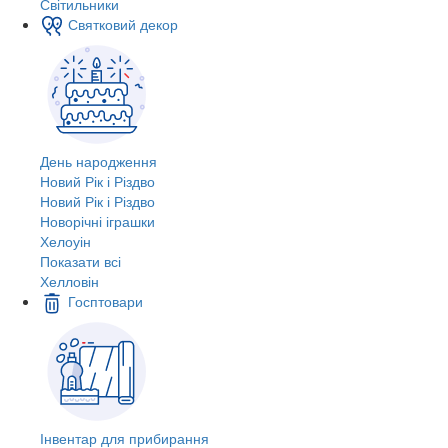
Світильники
Святковий декор
День народження
Новий Рік і Різдво
Новий Рік і Різдво
Новорічні іграшки
Хелоуін
Показати всі
Хелловін
Госптовари
Інвентар для прибирання