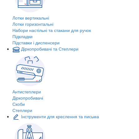
Лотки вертикальні
Лотки горизонтальні
Набори настільні та стакани для ручок
Підкладки
Підставки і диспенсери
Діркопробивачі та Степлери
Антистеплери
Діркопробивачі
Скоби
Степлери
Інструменти для креслення та письма