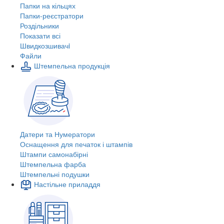
Папки на кільцях
Папки-реєстратори
Роздільники
Показати всі
Швидкозшивачi
Файли
Штемпельна продукція
Датери та Нумератори
Оснащення для печаток і штампів
Штампи самонабірні
Штемпельна фарба
Штемпельні подушки
Настільне приладдя