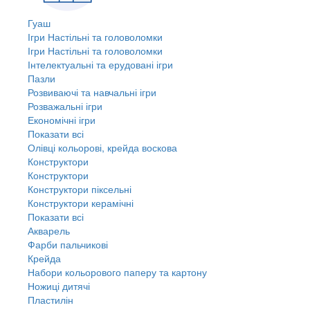
Гуаш
Ігри Настільні та головоломки
Ігри Настільні та головоломки
Інтелектуальні та ерудовані ігри
Пазли
Розвиваючі та навчальні ігри
Розважальні ігри
Економічні ігри
Показати всі
Олівці кольорові, крейда воскова
Конструктори
Конструктори
Конструктори піксельні
Конструктори керамічні
Показати всі
Акварель
Фарби пальчикові
Крейда
Набори кольорового паперу та картону
Ножиці дитячі
Пластилін