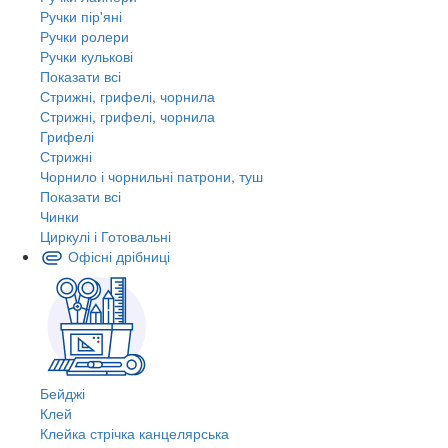
Ручки пір'яні
Ручки ролери
Ручки кулькові
Показати всі
Стрижні, грифелі, чорнила
Стрижні, грифелі, чорнила
Грифелі
Стрижні
Чорнило і чорнильні патрони, туш
Показати всі
Чинки
Циркулі і Готовальні
Офісні дрібниці
Бейджі
Клей
Клейка стрічка канцелярська