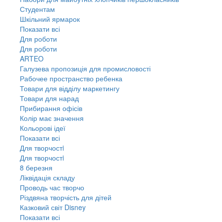
Студентам
Шкільний ярмарок
Показати всі
Для роботи
Для роботи
ARTEO
Галузева пропозиція для промисловості
Рабочее пространство ребенка
Товари для відділу маркетингу
Товари для нарад
Прибирання офісів
Колір має значення
Кольорові ідеї
Показати всі
Для творчостi
Для творчостi
8 березня
Ліквідація складу
Проводь час творчо
Різдвяна творчість для дітей
Казковий світ Disney
Показати всі