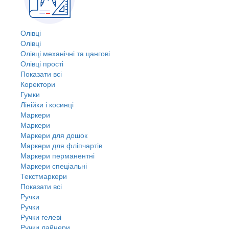
Олівці
Олівці
Олівці механічні та цангові
Олівці прості
Показати всі
Коректори
Гумки
Лінійки і косинці
Маркери
Маркери
Маркери для дошок
Маркери для фліпчартів
Маркери перманентні
Маркери спеціальні
Текстмаркери
Показати всі
Ручки
Ручки
Ручки гелеві
Ручки лайнери