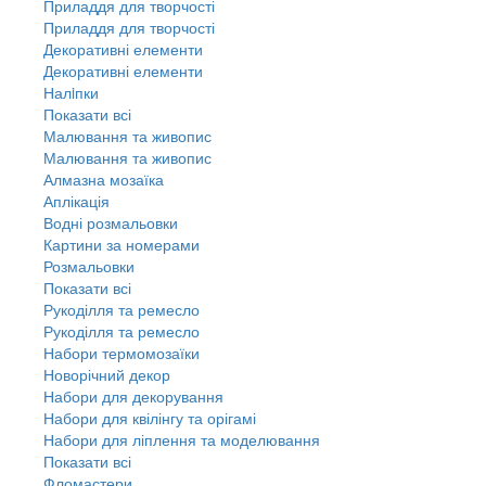
Приладдя для творчості
Приладдя для творчості
Декоративні елементи
Декоративні елементи
Налiпки
Показати всі
Малювання та живопис
Малювання та живопис
Алмазна мозаїка
Аплікація
Водні розмальовки
Картини за номерами
Розмальовки
Показати всі
Рукоділля та ремесло
Рукоділля та ремесло
Набори термомозаїки
Новорічний декор
Набори для декорування
Набори для квілінгу та орігамі
Набори для ліплення та моделювання
Показати всі
Фломастери