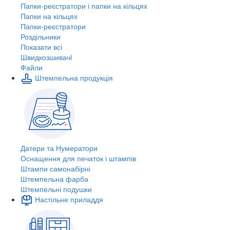
Папки-реєстратори і папки на кільцях
Папки на кільцях
Папки-реєстратори
Роздільники
Показати всі
Швидкозшивачi
Файли
Штемпельна продукція
Датери та Нумератори
Оснащення для печаток і штампів
Штампи самонабірні
Штемпельна фарба
Штемпельні подушки
Настільне приладдя