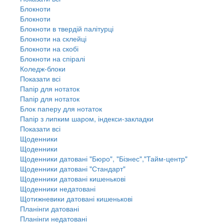
Блокноти
Блокноти
Блокноти в твердій палітурці
Блокноти на склейці
Блокноти на скобі
Блокноти на спіралі
Коледж-блоки
Показати всі
Папір для нотаток
Папір для нотаток
Блок паперу для нотаток
Папір з липким шаром, індекси-закладки
Показати всі
Щоденники
Щоденники
Щоденники датовані "Бюро", "Бізнес","Тайм-центр"
Щоденники датовані "Стандарт"
Щоденники датовані кишенькові
Щоденники недатовані
Щотижневики датовані кишенькові
Планінги датовані
Планінги недатовані