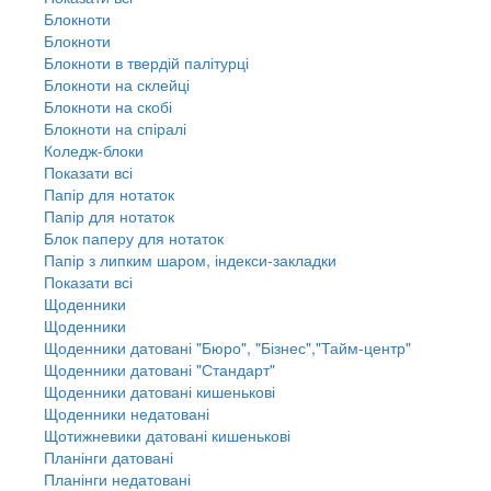
Блокноти
Блокноти
Блокноти в твердій палітурці
Блокноти на склейці
Блокноти на скобі
Блокноти на спіралі
Коледж-блоки
Показати всі
Папір для нотаток
Папір для нотаток
Блок паперу для нотаток
Папір з липким шаром, індекси-закладки
Показати всі
Щоденники
Щоденники
Щоденники датовані "Бюро", "Бізнес","Тайм-центр"
Щоденники датовані "Стандарт"
Щоденники датовані кишенькові
Щоденники недатовані
Щотижневики датовані кишенькові
Планінги датовані
Планінги недатовані