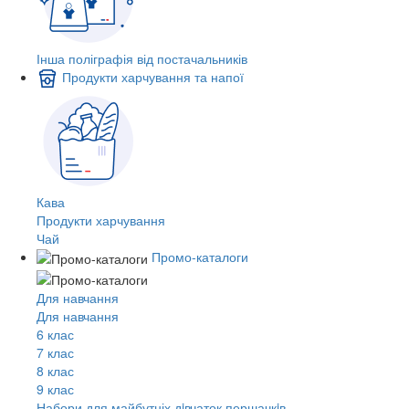
Інша поліграфія від постачальників
Продукти харчування та напої
Кава
Продукти харчування
Чай
Промо-каталоги
Для навчання
Для навчання
6 клас
7 клас
8 клас
9 клас
Набори для майбутніх дiвчаток першачкiв