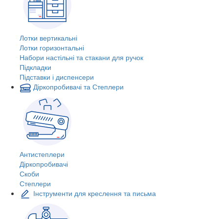
Лотки вертикальні
Лотки горизонтальні
Набори настільні та стакани для ручок
Підкладки
Підставки і диспенсери
Діркопробивачі та Степлери
Антистеплери
Діркопробивачі
Скоби
Степлери
Інструменти для креслення та письма