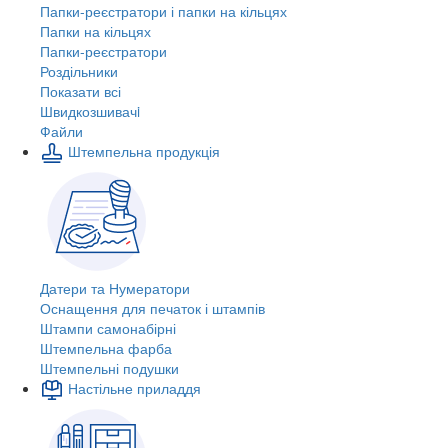
Папки-реєстратори і папки на кільцях
Папки на кільцях
Папки-реєстратори
Роздільники
Показати всі
Швидкозшивачi
Файли
Штемпельна продукція
Датери та Нумератори
Оснащення для печаток і штампів
Штампи самонабірні
Штемпельна фарба
Штемпельні подушки
Настільне приладдя