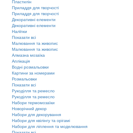
Пластилін
Приладдя для творчості
Приладдя для творчості
Декоративні елементи
Декоративні елементи
Налiпки
Показати всі
Малювання та живопис
Малювання та живопис
Алмазна мозаїка
Аплікація
Водні розмальовки
Картини за номерами
Розмальовки
Показати всі
Рукоділля та ремесло
Рукоділля та ремесло
Набори термомозаїки
Новорічний декор
Набори для декорування
Набори для квілінгу та орігамі
Набори для ліплення та моделювання
Показати всі