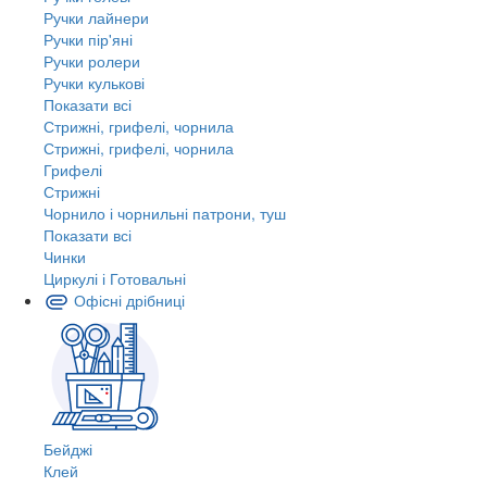
Ручки лайнери
Ручки пір'яні
Ручки ролери
Ручки кулькові
Показати всі
Стрижні, грифелі, чорнила
Стрижні, грифелі, чорнила
Грифелі
Стрижні
Чорнило і чорнильні патрони, туш
Показати всі
Чинки
Циркулі і Готовальні
Офісні дрібниці
Бейджі
Клей