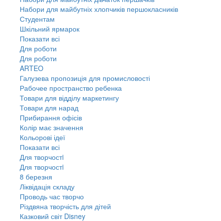
Набори для майбутніх хлопчиків першокласників
Студентам
Шкільний ярмарок
Показати всі
Для роботи
Для роботи
ARTEO
Галузева пропозиція для промисловості
Рабочее пространство ребенка
Товари для відділу маркетингу
Товари для нарад
Прибирання офісів
Колір має значення
Кольорові ідеї
Показати всі
Для творчостi
Для творчостi
8 березня
Ліквідація складу
Проводь час творчо
Різдвяна творчість для дітей
Казковий світ Disney