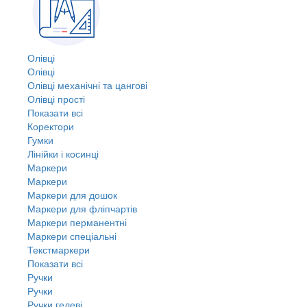
Олівці
Олівці
Олівці механічні та цангові
Олівці прості
Показати всі
Коректори
Гумки
Лінійки і косинці
Маркери
Маркери
Маркери для дошок
Маркери для фліпчартів
Маркери перманентні
Маркери спеціальні
Текстмаркери
Показати всі
Ручки
Ручки
Ручки гелеві