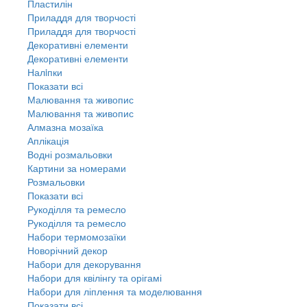
Пластилін
Приладдя для творчості
Приладдя для творчості
Декоративні елементи
Декоративні елементи
Налiпки
Показати всі
Малювання та живопис
Малювання та живопис
Алмазна мозаїка
Аплікація
Водні розмальовки
Картини за номерами
Розмальовки
Показати всі
Рукоділля та ремесло
Рукоділля та ремесло
Набори термомозаїки
Новорічний декор
Набори для декорування
Набори для квілінгу та орігамі
Набори для ліплення та моделювання
Показати всі