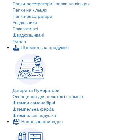
Папки-реєстратори і папки на кільцях
Папки на кільцях
Папки-реєстратори
Роздільники
Показати всі
Швидкозшивачi
Файли
Штемпельна продукція
Датери та Нумератори
Оснащення для печаток і штампів
Штампи самонабірні
Штемпельна фарба
Штемпельні подушки
Настільне приладдя