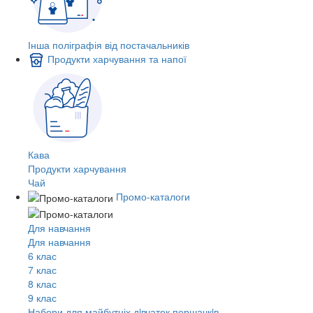
Інша поліграфія від постачальників
Продукти харчування та напої
Кава
Продукти харчування
Чай
Промо-каталоги
Для навчання
Для навчання
6 клас
7 клас
8 клас
9 клас
Набори для майбутніх дiвчаток першачкiв