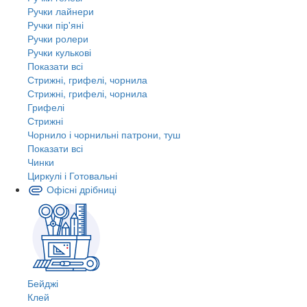
Ручки лайнери
Ручки пір'яні
Ручки ролери
Ручки кулькові
Показати всі
Стрижні, грифелі, чорнила
Стрижні, грифелі, чорнила
Грифелі
Стрижні
Чорнило і чорнильні патрони, туш
Показати всі
Чинки
Циркулі і Готовальні
Офісні дрібниці
Бейджі
Клей