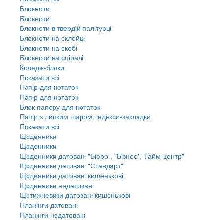
Блокноти
Блокноти
Блокноти в твердій палітурці
Блокноти на склейці
Блокноти на скобі
Блокноти на спіралі
Коледж-блоки
Показати всі
Папір для нотаток
Папір для нотаток
Блок паперу для нотаток
Папір з липким шаром, індекси-закладки
Показати всі
Щоденники
Щоденники
Щоденники датовані "Бюро", "Бізнес","Тайм-центр"
Щоденники датовані "Стандарт"
Щоденники датовані кишенькові
Щоденники недатовані
Щотижневики датовані кишенькові
Планінги датовані
Планінги недатовані