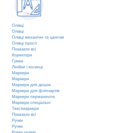
Олівці
Олівці
Олівці механічні та цангові
Олівці прості
Показати всі
Коректори
Гумки
Лінійки і косинці
Маркери
Маркери
Маркери для дошок
Маркери для фліпчартів
Маркери перманентні
Маркери спеціальні
Текстмаркери
Показати всі
Ручки
Ручки
Ручки гелеві