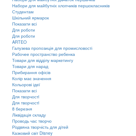
Набори для майбутніх хлопчиків першокласників
Студентам
Шкільний ярмарок
Показати всі
Для роботи
Для роботи
ARTEO
Галузева пропозиція для промисловості
Рабочее пространство ребенка
Товари для відділу маркетингу
Товари для нарад
Прибирання офісів
Колір має значення
Кольорові ідеї
Показати всі
Для творчостi
Для творчостi
8 березня
Ліквідація складу
Проводь час творчо
Різдвяна творчість для дітей
Казковий світ Disney