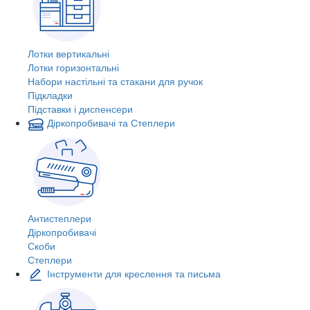
Лотки вертикальні
Лотки горизонтальні
Набори настільні та стакани для ручок
Підкладки
Підставки і диспенсери
Діркопробивачі та Степлери
Антистеплери
Діркопробивачі
Скоби
Степлери
Інструменти для креслення та письма