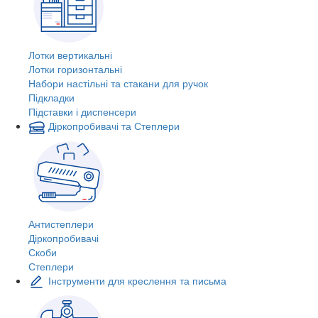
Лотки вертикальні
Лотки горизонтальні
Набори настільні та стакани для ручок
Підкладки
Підставки і диспенсери
Діркопробивачі та Степлери
Антистеплери
Діркопробивачі
Скоби
Степлери
Інструменти для креслення та письма