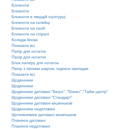
Блокноти
Блокноти
Блокноти в твердій палітурці
Блокноти на склейці
Блокноти на скобі
Блокноти на спіралі
Коледж-блоки
Показати всі
Папір для нотаток
Папір для нотаток
Блок паперу для нотаток
Папір з липким шаром, індекси-закладки
Показати всі
Щоденники
Щоденники
Щоденники датовані "Бюро", "Бізнес","Тайм-центр"
Щоденники датовані "Стандарт"
Щоденники датовані кишенькові
Щоденники недатовані
Щотижневики датовані кишенькові
Планінги датовані
Планінги недатовані