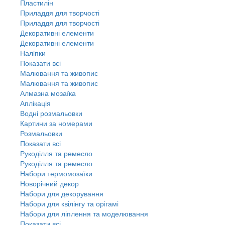
Пластилін
Приладдя для творчості
Приладдя для творчості
Декоративні елементи
Декоративні елементи
Налiпки
Показати всі
Малювання та живопис
Малювання та живопис
Алмазна мозаїка
Аплікація
Водні розмальовки
Картини за номерами
Розмальовки
Показати всі
Рукоділля та ремесло
Рукоділля та ремесло
Набори термомозаїки
Новорічний декор
Набори для декорування
Набори для квілінгу та орігамі
Набори для ліплення та моделювання
Показати всі