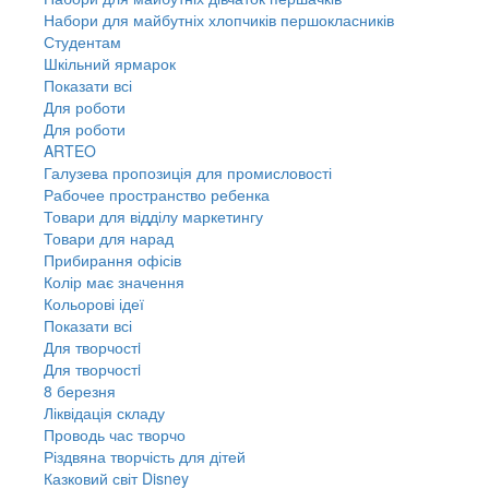
Набори для майбутніх хлопчиків першокласників
Студентам
Шкільний ярмарок
Показати всі
Для роботи
Для роботи
ARTEO
Галузева пропозиція для промисловості
Рабочее пространство ребенка
Товари для відділу маркетингу
Товари для нарад
Прибирання офісів
Колір має значення
Кольорові ідеї
Показати всі
Для творчостi
Для творчостi
8 березня
Ліквідація складу
Проводь час творчо
Різдвяна творчість для дітей
Казковий світ Disney