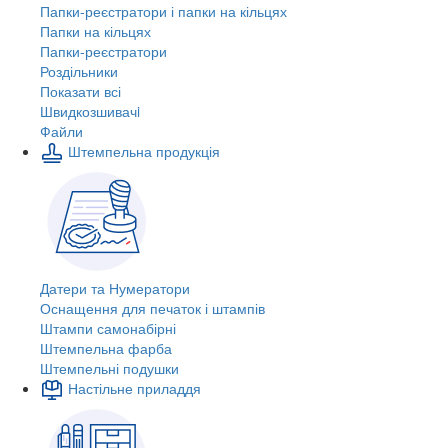
Папки-реєстратори і папки на кільцях
Папки на кільцях
Папки-реєстратори
Роздільники
Показати всі
Швидкозшивачi
Файли
Штемпельна продукція
Датери та Нумератори
Оснащення для печаток і штампів
Штампи самонабірні
Штемпельна фарба
Штемпельні подушки
Настільне приладдя