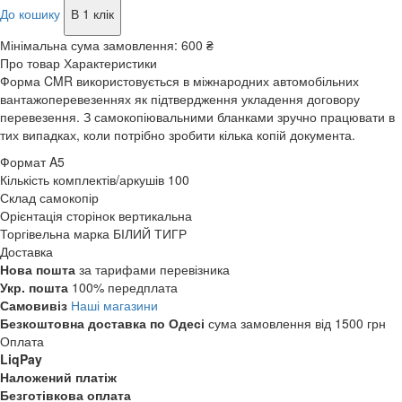
До кошику
В 1 клік
Мінімальна сума замовлення:
600 ₴
Про товар
Характеристики
Форма CMR використовується в міжнародних автомобільних
вантажоперевезеннях як підтвердження укладення договору
перевезення. З самокопіювальними бланками зручно працювати в
тих випадках, коли потрібно зробити кілька копій документа.
Формат
A5
Кількість комплектів/аркушів
100
Склад
самокопір
Орієнтація сторінок
вертикальна
Торгівельна марка
БІЛИЙ ТИГР
Доставка
Нова пошта
за тарифами перевізника
Укр. пошта
100% передплата
Самовивіз
Наші магазини
Безкоштовна доставка по Одесі
сума замовлення від 1500 грн
Оплата
LiqPay
Наложений платіж
Безготівкова оплата