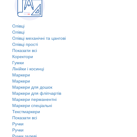
Олівці
Олівці
Олівці механічні та цангові
Олівці прості
Показати всі
Коректори
Гумки
Лінійки і косинці
Маркери
Маркери
Маркери для дошок
Маркери для фліпчартів
Маркери перманентні
Маркери спеціальні
Текстмаркери
Показати всі
Ручки
Ручки
Ручки гелеві