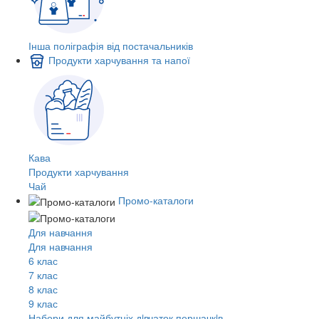
Інша поліграфія від постачальників
Продукти харчування та напої
Кава
Продукти харчування
Чай
Промо-каталоги
Для навчання
Для навчання
6 клас
7 клас
8 клас
9 клас
Набори для майбутніх дiвчаток першачкiв