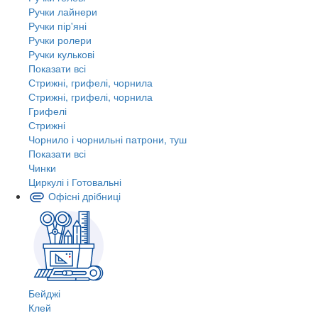
Ручки лайнери
Ручки пір'яні
Ручки ролери
Ручки кулькові
Показати всі
Стрижні, грифелі, чорнила
Стрижні, грифелі, чорнила
Грифелі
Стрижні
Чорнило і чорнильні патрони, туш
Показати всі
Чинки
Циркулі і Готовальні
Офісні дрібниці
Бейджі
Клей