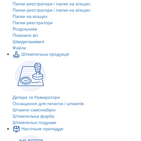
Папки-реєстратори і папки на кільцях
Папки-реєстратори і папки на кільцях
Папки на кільцях
Папки-реєстратори
Роздільники
Показати всі
Швидкозшивачi
Файли
Штемпельна продукція
Датери та Нумератори
Оснащення для печаток і штампів
Штампи самонабірні
Штемпельна фарба
Штемпельні подушки
Настільне приладдя