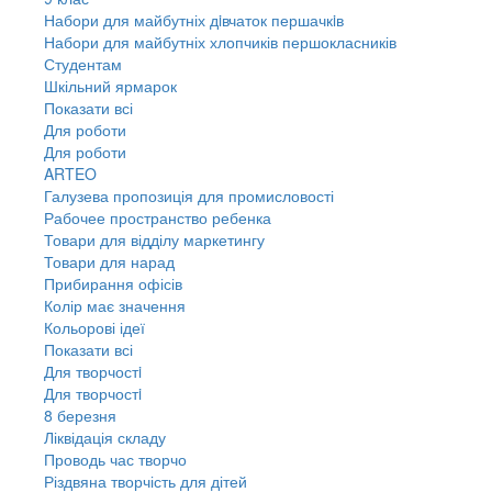
Набори для майбутніх дiвчаток першачкiв
Набори для майбутніх хлопчиків першокласників
Студентам
Шкільний ярмарок
Показати всі
Для роботи
Для роботи
ARTEO
Галузева пропозиція для промисловості
Рабочее пространство ребенка
Товари для відділу маркетингу
Товари для нарад
Прибирання офісів
Колір має значення
Кольорові ідеї
Показати всі
Для творчостi
Для творчостi
8 березня
Ліквідація складу
Проводь час творчо
Різдвяна творчість для дітей