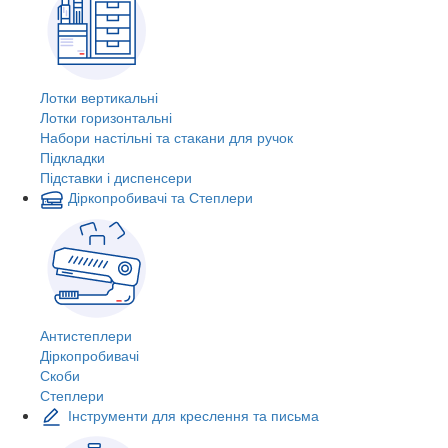
Лотки вертикальні
Лотки горизонтальні
Набори настільні та стакани для ручок
Підкладки
Підставки і диспенсери
Діркопробивачі та Степлери
Антистеплери
Діркопробивачі
Скоби
Степлери
Інструменти для креслення та письма