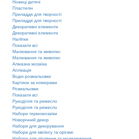
Ножиці дитячі
Пластилін
Приладдя для творчості
Приладдя для творчості
Декоративні елементи
Декоративні елементи
Налiпки
Показати всі
Малювання та живопис
Малювання та живопис
Алмазна мозаїка
Аплікація
Водні розмальовки
Картини за номерами
Розмальовки
Показати всі
Рукоділля та ремесло
Рукоділля та ремесло
Набори термомозаїки
Новорічний декор
Набори для декорування
Набори для квілінгу та орігамі
Набори для ліплення та моделювання