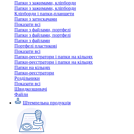
Папки з зажимами, кліпборди
Папки з зажимами, кліпборди
Кліпборди і папки-планшети
Папки з затискачами
Показати всі
Папки з файлами, портфелі
Папки з файлами, портфелі
Папки з файлами
Портфелі пластикові
Показати всі
Папки-реєстратори і папки на кільцях
Папки-реєстратори і папки на кільцях
Папки на кільцях
Папки-реєстратори
Роздільники
Показати всі
Швидкозшивачi
Файли
Штемпельна продукція