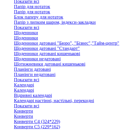
Показати всі
Папір для нотаток
Папір для нотаток
Блок паперу для нотаток
Папір з липким шаром, індекси-закладки
Показати всі
Щоденники
Щоденники
Щоденники датовані "Бюро", "Бізнес","Тайм-центр"
Щоденники датовані "Стандарт"
Щоденники датовані кишенькові
Щоденники недатовані
Щотижневики датовані кишенькові
Планінги датовані
Планінги недатовані
Показати всі
Календарі
Календарі
Відривні календарі
Календарі настінні, настільні, перекидні
Показати всі
Конверти
Конверти
Конверти C4 (324*229)
Конверти C5 (229*162)