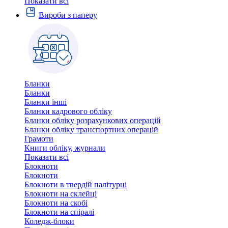
Показати всі
Вироби з паперу
Бланки
Бланки
Бланки інші
Бланки кадрового обліку
Бланки обліку розрахункових операцій
Бланки обліку транспортних операцій
Грамоти
Книги обліку, журнали
Показати всі
Блокноти
Блокноти
Блокноти в твердій палітурці
Блокноти на склейці
Блокноти на скобі
Блокноти на спіралі
Коледж-блоки