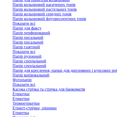
Папір кольоровий насичених тонів
Папір кольоровий пастельних тонів
Папір кольоровий середніх тонів
Папір кольоровий флуоресцентних тонів
Показати всі
Папір для факсу
Папір перфорований
Папір писальний
Папір писальний
Папір газетний
Показати всі
Папір рулонний
Папір спеціальний
Папір спеціальний
Папір для креслення, папки для дипломних і курсових ро
Папір копіювальний
Фотопапір
Показати всі
Касова стрічка та стрічка для банкоматів
Етикетки
Етикетки
Термоетикетки
Етикет-стрічки, цінники
Етикетка