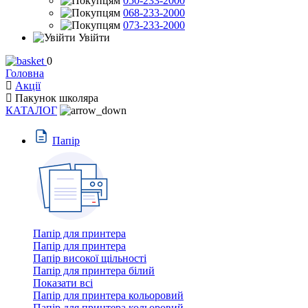
050-233-2000
068-233-2000
073-233-2000
Увійти
0
Головна
Акції
Пакунок школяра
КАТАЛОГ
Пaпiр
Папір для принтера
Папір для принтера
Папір високої щільності
Папір для принтера білий
Показати всі
Папір для принтера кольоровий
Папір для принтера кольоровий