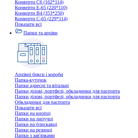
Конверти C6 (162*114)
Конверти E-65 (220*110)
Конверти В4 (353*250)
Конверти С-65 (229*114)
Показати всі
Папки та архіви
Архівні бокси і короби
Папка-куточок
Папки адресні та вітальні
Папки ділові, портфелі, обкладинки для паспорта
Папки ділові, портфелі, обкладинки для паспорта
Обкладинки для паспорта
Показати всі
Папки на кнопці
Папки на липучці
Папки на блискавці
Папки на резинці
Папки з зав'язками