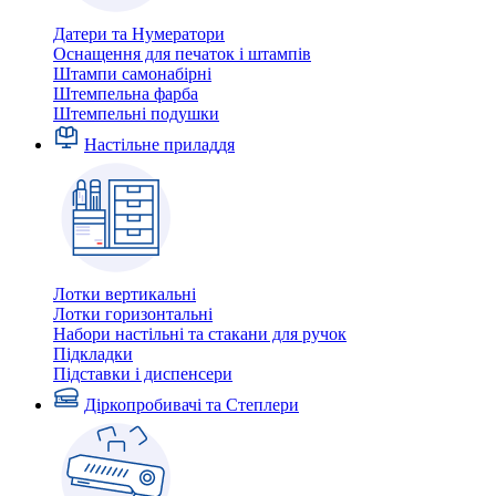
Датери та Нумератори
Оснащення для печаток і штампів
Штампи самонабірні
Штемпельна фарба
Штемпельні подушки
Настільне приладдя
Лотки вертикальні
Лотки горизонтальні
Набори настільні та стакани для ручок
Підкладки
Підставки і диспенсери
Діркопробивачі та Степлери