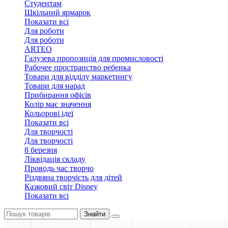
Студентам
Шкільний ярмарок
Показати всі
Для роботи
Для роботи
ARTEO
Галузева пропозиція для промисловості
Рабочее пространство ребенка
Товари для відділу маркетингу
Товари для нарад
Прибирання офісів
Колір має значення
Кольорові ідеї
Показати всі
Для творчостi
Для творчостi
8 березня
Ліквідація складу
Проводь час творчо
Різдвяна творчість для дітей
Казковий світ Disney
Показати всі
Знайти