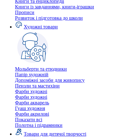
Книги та енциклопедії
Книги із завданнями, книги-іграшки
Прописи
Розвиток і підготовка до школи
Художні товари
Мольберти та етюдники
Папір художній
Допоміжні засоби для живопису
Пензли та мастихіни
Фарби художні
Фарби художні
Фарби акварель
Гуаш художня
Фарби акрилові
Показати всі
Полотна і підрамники
Товари для дитячої творчості