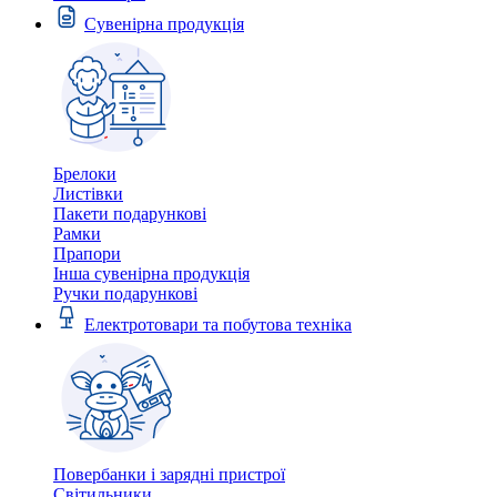
Сувенірна продукція
Брелоки
Листівки
Пакети подарункові
Рамки
Прапори
Інша сувенірна продукція
Ручки подарункові
Електротовари та побутова техніка
Повербанки і зарядні пристрої
Світильники