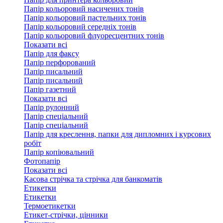
Папір кольоровий насичених тонів
Папір кольоровий пастельних тонів
Папір кольоровий середніх тонів
Папір кольоровий флуоресцентних тонів
Показати всі
Папір для факсу
Папір перфорований
Папір писальний
Папір писальний
Папір газетний
Показати всі
Папір рулонний
Папір спеціальний
Папір спеціальний
Папір для креслення, папки для дипломних і курсових
робіт
Папір копіювальний
Фотопапір
Показати всі
Касова стрічка та стрічка для банкоматів
Етикетки
Етикетки
Термоетикетки
Етикет-стрічки, цінники