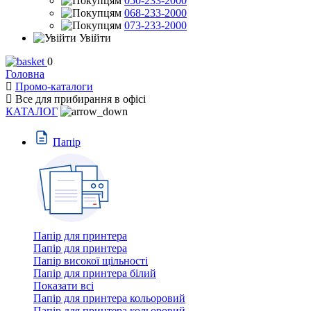
050-233-2000
068-233-2000
073-233-2000
Увійти
0
Головна
Промо-каталоги
Все для прибирання в офiсi
КАТАЛОГ
Пaпiр
Папір для принтера
Папір для принтера
Папір високої щільності
Папір для принтера білий
Показати всі
Папір для принтера кольоровий
Папір для принтера кольоровий