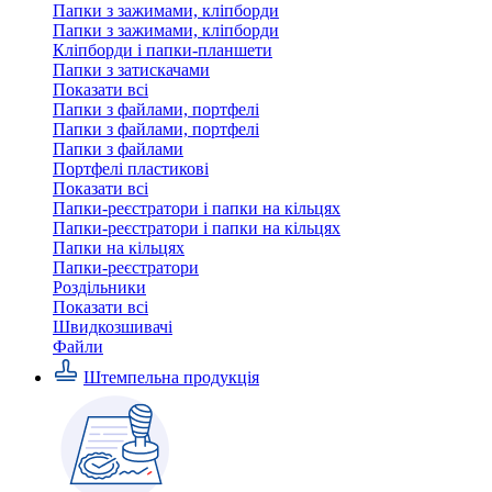
Папки з зажимами, кліпборди
Папки з зажимами, кліпборди
Кліпборди і папки-планшети
Папки з затискачами
Показати всі
Папки з файлами, портфелі
Папки з файлами, портфелі
Папки з файлами
Портфелі пластикові
Показати всі
Папки-реєстратори і папки на кільцях
Папки-реєстратори і папки на кільцях
Папки на кільцях
Папки-реєстратори
Роздільники
Показати всі
Швидкозшивачi
Файли
Штемпельна продукція