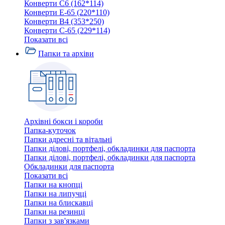
Конверти C6 (162*114)
Конверти E-65 (220*110)
Конверти В4 (353*250)
Конверти С-65 (229*114)
Показати всі
Папки та архіви
Архівні бокси і короби
Папка-куточок
Папки адресні та вітальні
Папки ділові, портфелі, обкладинки для паспорта
Папки ділові, портфелі, обкладинки для паспорта
Обкладинки для паспорта
Показати всі
Папки на кнопці
Папки на липучці
Папки на блискавці
Папки на резинці
Папки з зав'язками