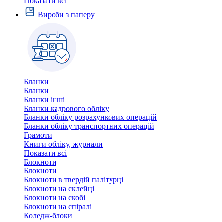
Показати всі
Вироби з паперу
Бланки
Бланки
Бланки інші
Бланки кадрового обліку
Бланки обліку розрахункових операцій
Бланки обліку транспортних операцій
Грамоти
Книги обліку, журнали
Показати всі
Блокноти
Блокноти
Блокноти в твердій палітурці
Блокноти на склейці
Блокноти на скобі
Блокноти на спіралі
Коледж-блоки