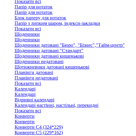
Показати всі
Папір для нотаток
Папір для нотаток
Блок паперу для нотаток
Папір з липким шаром, індекси-закладки
Показати всі
Щоденники
Щоденники
Щоденники датовані "Бюро", "Бізнес","Тайм-центр"
Щоденники датовані "Стандарт"
Щоденники датовані кишенькові
Щоденники недатовані
Щотижневики датовані кишенькові
Планінги датовані
Планінги недатовані
Показати всі
Календарі
Календарі
Відривні календарі
Календарі настінні, настільні, перекидні
Показати всі
Конверти
Конверти
Конверти C4 (324*229)
Конверти C5 (229*162)