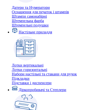
Датери та Нумератори
Оснащення для печаток і штампів
Штампи самонабірні
Штемпельна фарба
Штемпельні подушки
Настільне приладдя
Лотки вертикальні
Лотки горизонтальні
Набори настільні та стакани для ручок
Підкладки
Підставки і диспенсери
Діркопробивачі та Степлери