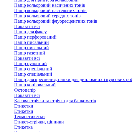
Папір кольоровий насичених тонів
Папір кольоровий пастельних тонів
Папір кольоровий середніх тонів
Папір кольоровий флуоресцентних тонів
Показати всі
Папір для факсу
Папір перфорований
Папір писальний
Папір писальний
Папір газетний
Показати всі
Папір рулонний
Папір спеціальний
Папір спеціальний
Папір для креслення, папки для дипломних і курсових ро
Папір копіювальний
Фотопапір
Показати всі
Касова стрічка та стрічка для банкоматів
Етикетки
Етикетки
Термоетикетки
Етикет-стрічки, цінники
Етикетка