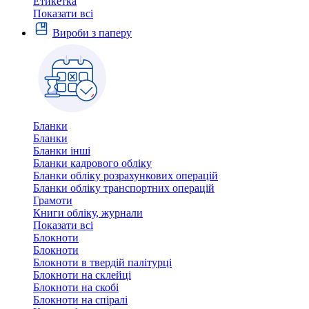
Етикетка
Показати всі
Вироби з паперу
Бланки
Бланки
Бланки інші
Бланки кадрового обліку
Бланки обліку розрахункових операцій
Бланки обліку транспортних операцій
Грамоти
Книги обліку, журнали
Показати всі
Блокноти
Блокноти
Блокноти в твердій палітурці
Блокноти на склейці
Блокноти на скобі
Блокноти на спіралі