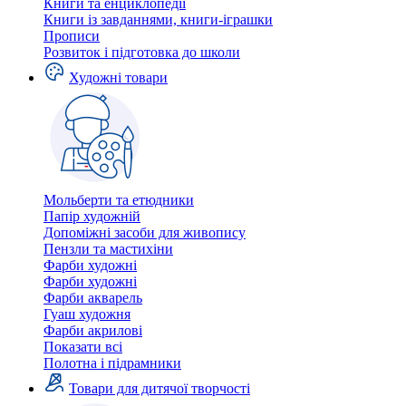
Книги та енциклопедії
Книги із завданнями, книги-іграшки
Прописи
Розвиток і підготовка до школи
Художні товари
Мольберти та етюдники
Папір художній
Допоміжні засоби для живопису
Пензли та мастихіни
Фарби художні
Фарби художні
Фарби акварель
Гуаш художня
Фарби акрилові
Показати всі
Полотна і підрамники
Товари для дитячої творчості