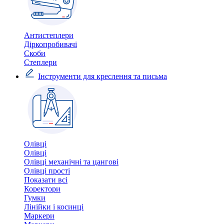
Антистеплери
Діркопробивачі
Скоби
Степлери
Інструменти для креслення та письма
Олівці
Олівці
Олівці механічні та цангові
Олівці прості
Показати всі
Коректори
Гумки
Лінійки і косинці
Маркери