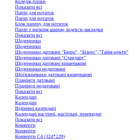
Коледж-блоки
Показати всі
Папір для нотаток
Папір для нотаток
Блок паперу для нотаток
Папір з липким шаром, індекси-закладки
Показати всі
Щоденники
Щоденники
Щоденники датовані "Бюро", "Бізнес","Тайм-центр"
Щоденники датовані "Стандарт"
Щоденники датовані кишенькові
Щоденники недатовані
Щотижневики датовані кишенькові
Планінги датовані
Планінги недатовані
Показати всі
Календарі
Календарі
Відривні календарі
Календарі настінні, настільні, перекидні
Показати всі
Конверти
Конверти
Конверти C4 (324*229)