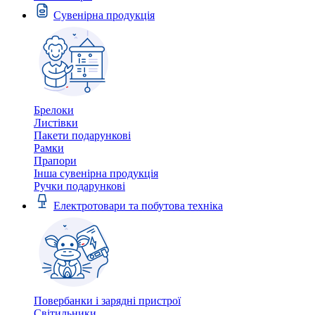
Сувенірна продукція
Брелоки
Листівки
Пакети подарункові
Рамки
Прапори
Інша сувенірна продукція
Ручки подарункові
Електротовари та побутова техніка
Повербанки і зарядні пристрої
Світильники