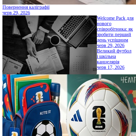
Повернення каліграфії
черв 29, 2026
Welcome Pack для
нового
співробітника: як
зробити перший
день успішним
черв 29, 2026
Великий футбол
і шкільна
канцелярія
черв 17, 2026