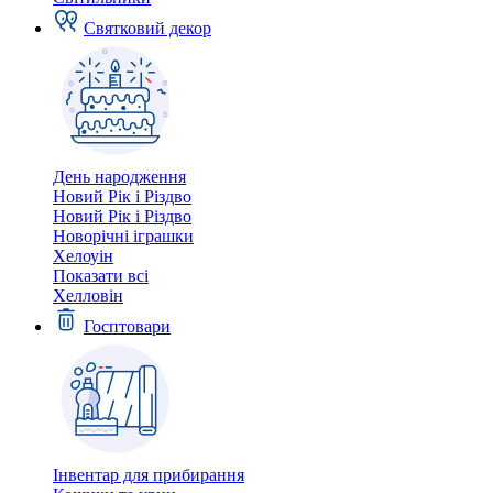
Святковий декор
День народження
Новий Рік і Різдво
Новий Рік і Різдво
Новорічні іграшки
Хелоуін
Показати всі
Хелловін
Госптовари
Інвентар для прибирання