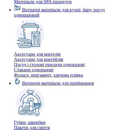
Матеріали для SPA процедур
Витратні матеріали для кухні, бару, посуд
одноразовий
Аксесуари для коктелів
Аксесуари для коктейлів
Посуд і столові прилади одноразові
Стакани одноразові
Фольга, пергамент, харчова плівка
Витратні матеріали для прибирання
Губки, шкребки
Пакети для сміття