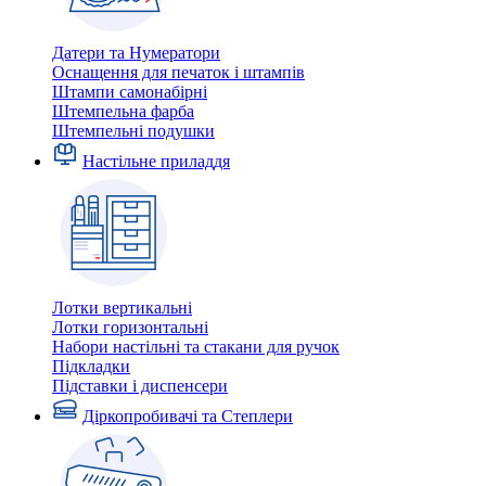
Датери та Нумератори
Оснащення для печаток і штампів
Штампи самонабірні
Штемпельна фарба
Штемпельні подушки
Настільне приладдя
Лотки вертикальні
Лотки горизонтальні
Набори настільні та стакани для ручок
Підкладки
Підставки і диспенсери
Діркопробивачі та Степлери