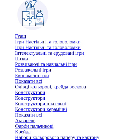
Гуаш
Ігри Настільні та головоломки
Ігри Настільні та головоломки
Інтелектуальні та ерудовані ігри
Пазли
Розвиваючі та навчальні ігри
Розважальні ігри
Економічні ігри
Показати всі
Олівці кольорові, крейда воскова
Конструктори
Конструктори
Конструктори піксельні
Конструктори керамічні
Показати всі
Акварель
Фарби пальчикові
Крейда
Набори кольорового паперу та картону