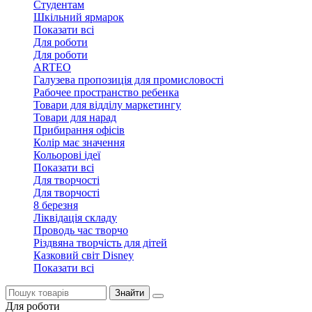
Студентам
Шкільний ярмарок
Показати всі
Для роботи
Для роботи
ARTEO
Галузева пропозиція для промисловості
Рабочее пространство ребенка
Товари для відділу маркетингу
Товари для нарад
Прибирання офісів
Колір має значення
Кольорові ідеї
Показати всі
Для творчостi
Для творчостi
8 березня
Ліквідація складу
Проводь час творчо
Різдвяна творчість для дітей
Казковий світ Disney
Показати всі
Знайти
Для роботи