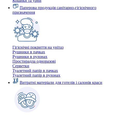
Кошики та урни
Паперова продукція санітарно-гігієнічного
призначення
Гігієнічні покриття на унітаз
Рушники в пачках
Рушники в рулонах
Простирадла одноразові
Серветки
Туалетний папір в пачках
Туалетний папір в рулонах
Витратні матеріали для готелів і салонів краси