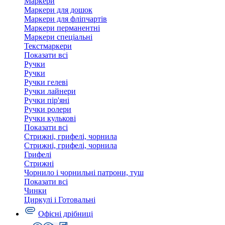
Маркери
Маркери для дошок
Маркери для фліпчартів
Маркери перманентні
Маркери спеціальні
Текстмаркери
Показати всі
Ручки
Ручки
Ручки гелеві
Ручки лайнери
Ручки пір'яні
Ручки ролери
Ручки кулькові
Показати всі
Стрижні, грифелі, чорнила
Стрижні, грифелі, чорнила
Грифелі
Стрижні
Чорнило і чорнильні патрони, туш
Показати всі
Чинки
Циркулі і Готовальні
Офісні дрібниці