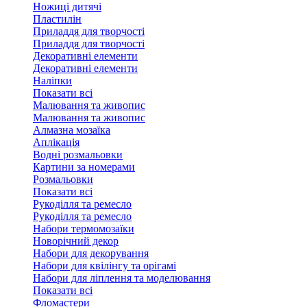
Ножиці дитячі
Пластилін
Приладдя для творчості
Приладдя для творчості
Декоративні елементи
Декоративні елементи
Налiпки
Показати всі
Малювання та живопис
Малювання та живопис
Алмазна мозаїка
Аплікація
Водні розмальовки
Картини за номерами
Розмальовки
Показати всі
Рукоділля та ремесло
Рукоділля та ремесло
Набори термомозаїки
Новорічний декор
Набори для декорування
Набори для квілінгу та орігамі
Набори для ліплення та моделювання
Показати всі
Фломастери