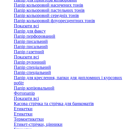
Папір кольоровий насичених тонів
Папір кольоровий пастельних тонів
Папір кольоровий середніх тонів
Папір кольоровий флуоресцентних тонів
Показати всі
Папір для факсу
Папір перфорований
Папір писальний
Папір писальний
Папір газетний
Показати всі
Папір рулонний
Папір спеціальний
Папір спеціальний
Папір для креслення, папки для дипломних і курсових
робіт
Папір копіювальний
Фотопапір
Показати всі
Касова стрічка та стрічка для банкоматів
Етикетки
Етикетки
Термоетикетки
Етикет-стрічки, цінники