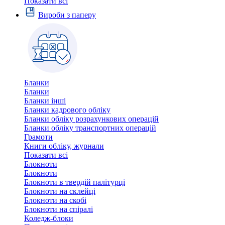
Показати всі
Вироби з паперу
Бланки
Бланки
Бланки інші
Бланки кадрового обліку
Бланки обліку розрахункових операцій
Бланки обліку транспортних операцій
Грамоти
Книги обліку, журнали
Показати всі
Блокноти
Блокноти
Блокноти в твердій палітурці
Блокноти на склейці
Блокноти на скобі
Блокноти на спіралі
Коледж-блоки