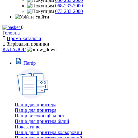
050-233-2000
068-233-2000
073-233-2000
Увійти
0
Головна
Промо-каталоги
Зігрівальні новинки
КАТАЛОГ
Пaпiр
Папір для принтера
Папір для принтера
Папір високої щільності
Папір для принтера білий
Показати всі
Папір для принтера кольоровий
Папір для принтера кольоровий