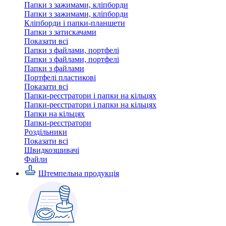
Папки з зажимами, кліпборди
Папки з зажимами, кліпборди
Кліпборди і папки-планшети
Папки з затискачами
Показати всі
Папки з файлами, портфелі
Папки з файлами, портфелі
Папки з файлами
Портфелі пластикові
Показати всі
Папки-реєстратори і папки на кільцях
Папки-реєстратори і папки на кільцях
Папки на кільцях
Папки-реєстратори
Роздільники
Показати всі
Швидкозшивачi
Файли
Штемпельна продукція