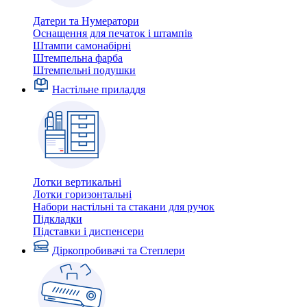
Датери та Нумератори
Оснащення для печаток і штампів
Штампи самонабірні
Штемпельна фарба
Штемпельні подушки
Настільне приладдя
Лотки вертикальні
Лотки горизонтальні
Набори настільні та стакани для ручок
Підкладки
Підставки і диспенсери
Діркопробивачі та Степлери