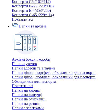
Конверти C6 (162*114)
Конверти E-65 (220*110)
Конверти В4 (353*250)
Конверти С-65 (229*114)
Показати всі
Папки та архіви
Архівні бокси і короби
Папка-куточок
Папки адресні та вітальні
Папки ділові, портфелі, обкладинки для паспорта
Папки ділові, портфелі, обкладинки для паспорта
Обкладинки для паспорта
Показати всі
Папки на кнопці
Папки на липучці
Папки на блискавці
Папки на резинці
Папки з зав'язками