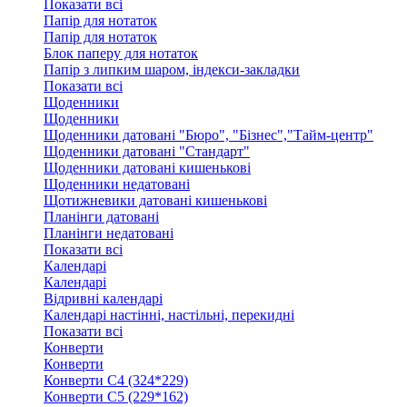
Показати всі
Папір для нотаток
Папір для нотаток
Блок паперу для нотаток
Папір з липким шаром, індекси-закладки
Показати всі
Щоденники
Щоденники
Щоденники датовані "Бюро", "Бізнес","Тайм-центр"
Щоденники датовані "Стандарт"
Щоденники датовані кишенькові
Щоденники недатовані
Щотижневики датовані кишенькові
Планінги датовані
Планінги недатовані
Показати всі
Календарі
Календарі
Відривні календарі
Календарі настінні, настільні, перекидні
Показати всі
Конверти
Конверти
Конверти C4 (324*229)
Конверти C5 (229*162)