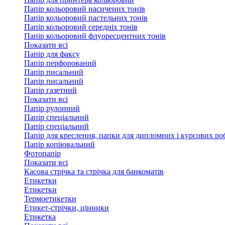
Папір кольоровий насичених тонів
Папір кольоровий пастельних тонів
Папір кольоровий середніх тонів
Папір кольоровий флуоресцентних тонів
Показати всі
Папір для факсу
Папір перфорований
Папір писальний
Папір писальний
Папір газетний
Показати всі
Папір рулонний
Папір спеціальний
Папір спеціальний
Папір для креслення, папки для дипломних і курсових ро
Папір копіювальний
Фотопапір
Показати всі
Касова стрічка та стрічка для банкоматів
Етикетки
Етикетки
Термоетикетки
Етикет-стрічки, цінники
Етикетка