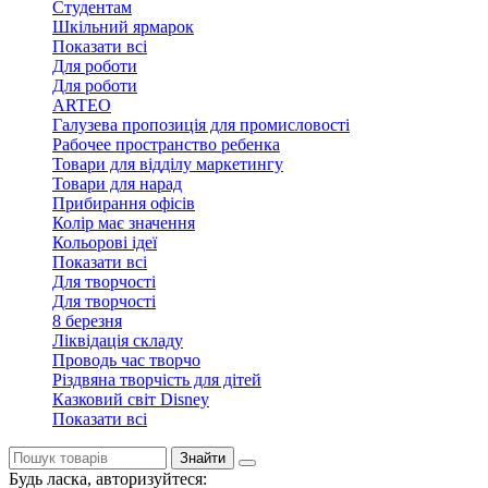
Студентам
Шкільний ярмарок
Показати всі
Для роботи
Для роботи
ARTEO
Галузева пропозиція для промисловості
Рабочее пространство ребенка
Товари для відділу маркетингу
Товари для нарад
Прибирання офісів
Колір має значення
Кольорові ідеї
Показати всі
Для творчостi
Для творчостi
8 березня
Ліквідація складу
Проводь час творчо
Різдвяна творчість для дітей
Казковий світ Disney
Показати всі
Знайти
Будь ласка, авторизуйтеся: