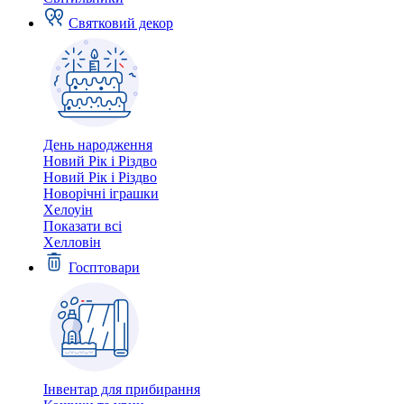
Святковий декор
День народження
Новий Рік і Різдво
Новий Рік і Різдво
Новорічні іграшки
Хелоуін
Показати всі
Хелловін
Госптовари
Інвентар для прибирання