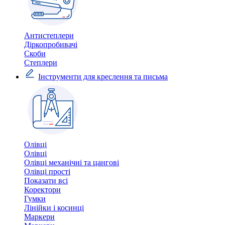
Антистеплери
Діркопробивачі
Скоби
Степлери
Інструменти для креслення та письма
Олівці
Олівці
Олівці механічні та цангові
Олівці прості
Показати всі
Коректори
Гумки
Лінійки і косинці
Маркери