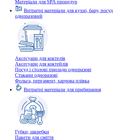
Матеріали для SPA процедур
Витратні матеріали для кухні, бару, посуд
одноразовий
Аксесуари для коктелів
Аксесуари для коктейлів
Посуд і столові прилади одноразові
Стакани одноразові
Фольга, пергамент, харчова плівка
Витратні матеріали для прибирання
Губки, шкребки
Пакети для сміття