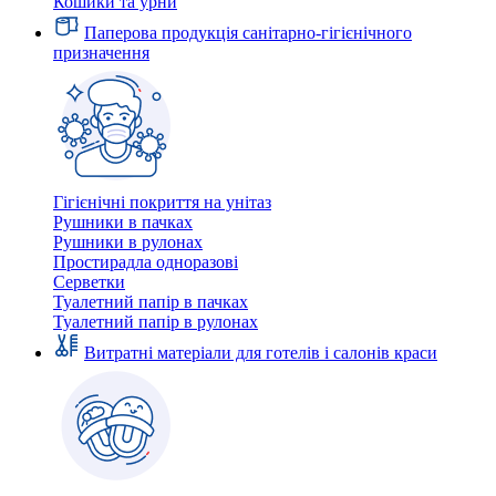
Кошики та урни
Паперова продукція санітарно-гігієнічного
призначення
Гігієнічні покриття на унітаз
Рушники в пачках
Рушники в рулонах
Простирадла одноразові
Серветки
Туалетний папір в пачках
Туалетний папір в рулонах
Витратні матеріали для готелів і салонів краси