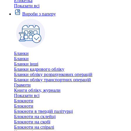
Етикетка
Показати всі
Вироби з паперу
Бланки
Бланки
Бланки інші
Бланки кадрового обліку
Бланки обліку розрахункових операцій
Бланки обліку транспортних операцій
Грамоти
Книги обліку, журнали
Показати всі
Блокноти
Блокноти
Блокноти в твердій палітурці
Блокноти на склейці
Блокноти на скобі
Блокноти на спіралі