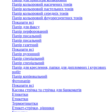
Папір кольоровий насичених тонів
Папір кольоровий пастельних тонів
Папір кольоровий середніх тонів
Папір кольоровий флуоресцентних тонів
Показати всі
Папір для факсу
Папір перфорований
Папір писальний
Папір писальний
Папір газетний
Показати всі
Папір рулонний
Папір спеціальний
Папір спеціальний
Папір для креслення, папки для дипломних і курсових
робіт
Папір копіювальний
Фотопапір
Показати всі
Касова стрічка та стрічка для банкоматів
Етикетки
Етикетки
Термоетикетки
Етикет-стрічки, цінники