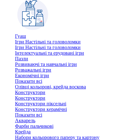
Гуаш
Ігри Настільні та головоломки
Ігри Настільні та головоломки
Інтелектуальні та ерудовані ігри
Пазли
Розвиваючі та навчальні ігри
Розважальні ігри
Економічні ігри
Показати всі
Олівці кольорові, крейда воскова
Конструктори
Конструктори
Конструктори піксельні
Конструктори керамічні
Показати всі
Акварель
Фарби пальчикові
Крейда
Набори кольорового паперу та картону