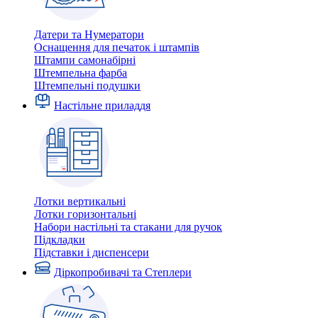
Датери та Нумератори
Оснащення для печаток і штампів
Штампи самонабірні
Штемпельна фарба
Штемпельні подушки
Настільне приладдя
Лотки вертикальні
Лотки горизонтальні
Набори настільні та стакани для ручок
Підкладки
Підставки і диспенсери
Діркопробивачі та Степлери