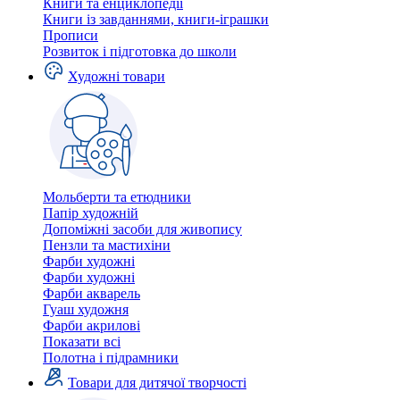
Книги та енциклопедії
Книги із завданнями, книги-іграшки
Прописи
Розвиток і підготовка до школи
Художні товари
Мольберти та етюдники
Папір художній
Допоміжні засоби для живопису
Пензли та мастихіни
Фарби художні
Фарби художні
Фарби акварель
Гуаш художня
Фарби акрилові
Показати всі
Полотна і підрамники
Товари для дитячої творчості