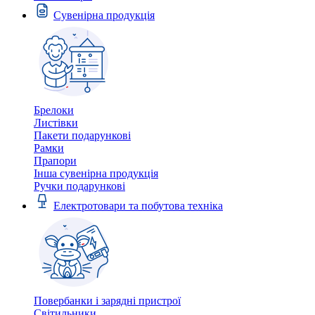
Сувенірна продукція
Брелоки
Листівки
Пакети подарункові
Рамки
Прапори
Інша сувенірна продукція
Ручки подарункові
Електротовари та побутова техніка
Повербанки і зарядні пристрої
Світильники