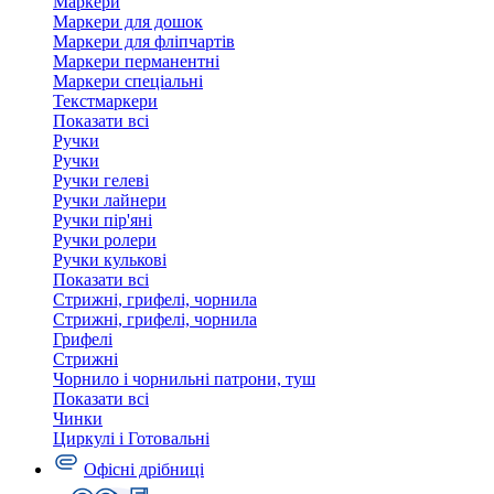
Маркери
Маркери для дошок
Маркери для фліпчартів
Маркери перманентні
Маркери спеціальні
Текстмаркери
Показати всі
Ручки
Ручки
Ручки гелеві
Ручки лайнери
Ручки пір'яні
Ручки ролери
Ручки кулькові
Показати всі
Стрижні, грифелі, чорнила
Стрижні, грифелі, чорнила
Грифелі
Стрижні
Чорнило і чорнильні патрони, туш
Показати всі
Чинки
Циркулі і Готовальні
Офісні дрібниці