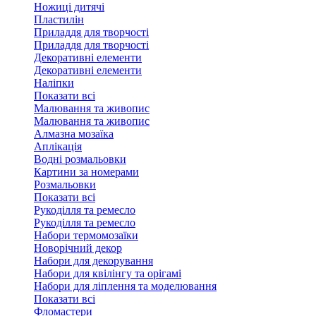
Ножиці дитячі
Пластилін
Приладдя для творчості
Приладдя для творчості
Декоративні елементи
Декоративні елементи
Налiпки
Показати всі
Малювання та живопис
Малювання та живопис
Алмазна мозаїка
Аплікація
Водні розмальовки
Картини за номерами
Розмальовки
Показати всі
Рукоділля та ремесло
Рукоділля та ремесло
Набори термомозаїки
Новорічний декор
Набори для декорування
Набори для квілінгу та орігамі
Набори для ліплення та моделювання
Показати всі
Фломастери