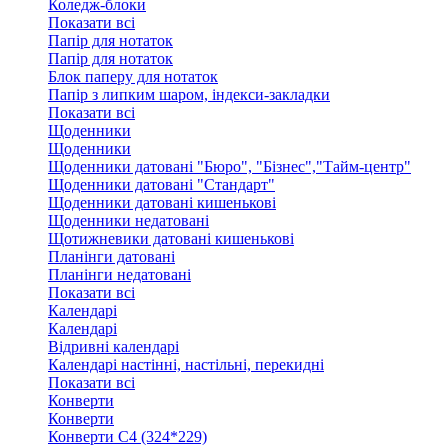
Коледж-блоки
Показати всі
Папір для нотаток
Папір для нотаток
Блок паперу для нотаток
Папір з липким шаром, індекси-закладки
Показати всі
Щоденники
Щоденники
Щоденники датовані "Бюро", "Бізнес","Тайм-центр"
Щоденники датовані "Стандарт"
Щоденники датовані кишенькові
Щоденники недатовані
Щотижневики датовані кишенькові
Планінги датовані
Планінги недатовані
Показати всі
Календарі
Календарі
Відривні календарі
Календарі настінні, настільні, перекидні
Показати всі
Конверти
Конверти
Конверти C4 (324*229)