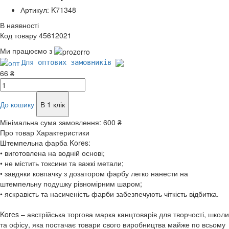
Артикул: K71348
В наявності
Код товару 45612021
Ми працюємо з
Для оптових замовників
66 ₴
До кошику
В 1 клік
Мінімальна сума замовлення:
600 ₴
Про товар
Характеристики
Штемпельна фарба Kores:
• виготовлена на водній основі;
• не містить токсини та важкі метали;
• завдяки ковпачку з дозатором фарбу легко нанести на
штемпельну подушку рівномірним шаром;
• яскравість та насиченість фарби забезпечують чіткість відбитка.
Kores – австрійська торгова марка канцтоварів для творчості, школи
та офісу, яка постачає товари свого виробництва майже по всьому