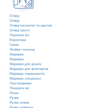
Олівці
Олівці
Олівці механічні та цангові
Олівці прості
Показати всі
Коректори
Гумки
Лінійки і косинці
Маркери
Маркери
Маркери для дошок
Маркери для фліпчартів
Маркери перманентні
Маркери спеціальні
Текстмаркери
Показати всі
Ручки
Ручки
Ручки гелеві
Ручки лайнери