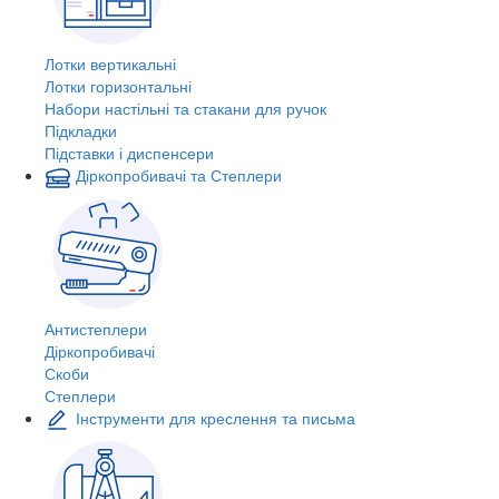
Лотки вертикальні
Лотки горизонтальні
Набори настільні та стакани для ручок
Підкладки
Підставки і диспенсери
Діркопробивачі та Степлери
Антистеплери
Діркопробивачі
Скоби
Степлери
Інструменти для креслення та письма