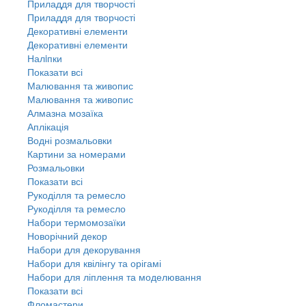
Приладдя для творчості
Приладдя для творчості
Декоративні елементи
Декоративні елементи
Налiпки
Показати всі
Малювання та живопис
Малювання та живопис
Алмазна мозаїка
Аплікація
Водні розмальовки
Картини за номерами
Розмальовки
Показати всі
Рукоділля та ремесло
Рукоділля та ремесло
Набори термомозаїки
Новорічний декор
Набори для декорування
Набори для квілінгу та орігамі
Набори для ліплення та моделювання
Показати всі
Фломастери