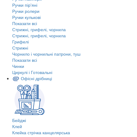
Ручки пір'яні
Ручки ролери
Ручки кулькові
Показати всі
Стрижні, грифелі, чорнила
Стрижні, грифелі, чорнила
Грифелі
Стрижні
Чорнило і чорнильні патрони, туш
Показати всі
Чинки
Циркулі і Готовальні
Офісні дрібниці
Бейджі
Клей
Клейка стрічка канцелярська