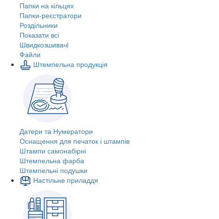
Папки на кільцях
Папки-реєстратори
Роздільники
Показати всі
Швидкозшивачi
Файли
Штемпельна продукція
Датери та Нумератори
Оснащення для печаток і штампів
Штампи самонабірні
Штемпельна фарба
Штемпельні подушки
Настільне приладдя