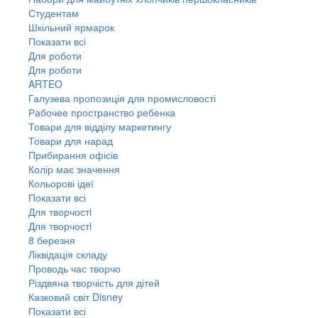
Студентам
Шкільний ярмарок
Показати всі
Для роботи
Для роботи
ARTEO
Галузева пропозиція для промисловості
Рабочее пространство ребенка
Товари для відділу маркетингу
Товари для нарад
Прибирання офісів
Колір має значення
Кольорові ідеї
Показати всі
Для творчостi
Для творчостi
8 березня
Ліквідація складу
Проводь час творчо
Різдвяна творчість для дітей
Казковий світ Disney
Показати всі