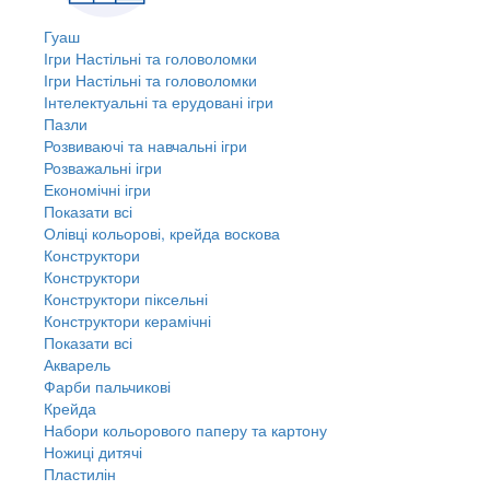
Гуаш
Ігри Настільні та головоломки
Ігри Настільні та головоломки
Інтелектуальні та ерудовані ігри
Пазли
Розвиваючі та навчальні ігри
Розважальні ігри
Економічні ігри
Показати всі
Олівці кольорові, крейда воскова
Конструктори
Конструктори
Конструктори піксельні
Конструктори керамічні
Показати всі
Акварель
Фарби пальчикові
Крейда
Набори кольорового паперу та картону
Ножиці дитячі
Пластилін