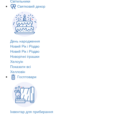
Світильники
Святковий декор
День народження
Новий Рік і Різдво
Новий Рік і Різдво
Новорічні іграшки
Хелоуін
Показати всі
Хелловін
Госптовари
Інвентар для прибирання