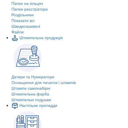
Папки на кільцях
Папки-реєстратори
Роздільники
Показати всі
Швидкозшивачi
Файли
Штемпельна продукція
Датери та Нумератори
Оснащення для печаток і штампів
Штампи самонабірні
Штемпельна фарба
Штемпельні подушки
Настільне приладдя