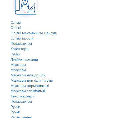
Олівці
Олівці
Олівці механічні та цангові
Олівці прості
Показати всі
Коректори
Гумки
Лінійки і косинці
Маркери
Маркери
Маркери для дошок
Маркери для фліпчартів
Маркери перманентні
Маркери спеціальні
Текстмаркери
Показати всі
Ручки
Ручки
Ручки гелеві