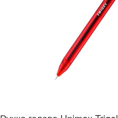
Ручка гелева Unimax Trigel