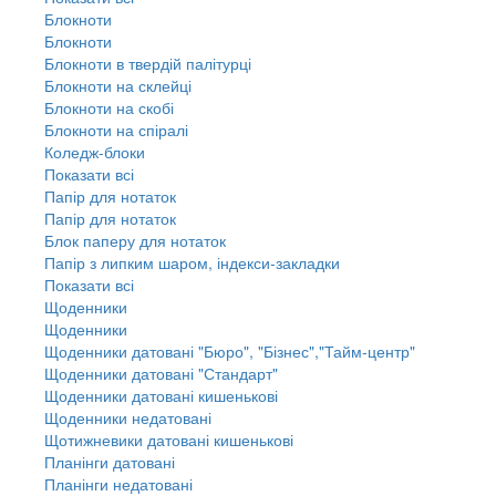
Блокноти
Блокноти
Блокноти в твердій палітурці
Блокноти на склейці
Блокноти на скобі
Блокноти на спіралі
Коледж-блоки
Показати всі
Папір для нотаток
Папір для нотаток
Блок паперу для нотаток
Папір з липким шаром, індекси-закладки
Показати всі
Щоденники
Щоденники
Щоденники датовані "Бюро", "Бізнес","Тайм-центр"
Щоденники датовані "Стандарт"
Щоденники датовані кишенькові
Щоденники недатовані
Щотижневики датовані кишенькові
Планінги датовані
Планінги недатовані