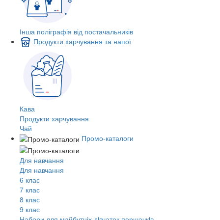
Інша поліграфія від постачальників
Продукти харчування та напої
Кава
Продукти харчування
Чай
Промо-каталоги
Для навчання
Для навчання
6 клас
7 клас
8 клас
9 клас
Набори для майбутніх дiвчаток першачкiв