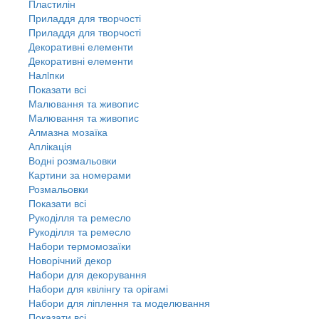
Пластилін
Приладдя для творчості
Приладдя для творчості
Декоративні елементи
Декоративні елементи
Налiпки
Показати всі
Малювання та живопис
Малювання та живопис
Алмазна мозаїка
Аплікація
Водні розмальовки
Картини за номерами
Розмальовки
Показати всі
Рукоділля та ремесло
Рукоділля та ремесло
Набори термомозаїки
Новорічний декор
Набори для декорування
Набори для квілінгу та орігамі
Набори для ліплення та моделювання
Показати всі