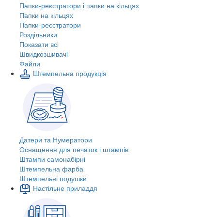
Папки-реєстратори і папки на кільцях
Папки на кільцях
Папки-реєстратори
Роздільники
Показати всі
Швидкозшивачi
Файли
Штемпельна продукція
Датери та Нумератори
Оснащення для печаток і штампів
Штампи самонабірні
Штемпельна фарба
Штемпельні подушки
Настільне приладдя