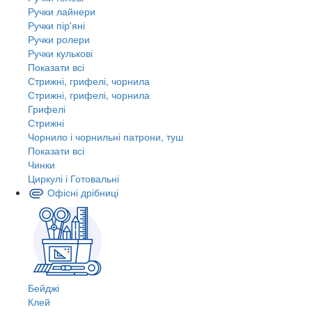
Ручки лайнери
Ручки пір'яні
Ручки ролери
Ручки кулькові
Показати всі
Стрижні, грифелі, чорнила
Стрижні, грифелі, чорнила
Грифелі
Стрижні
Чорнило і чорнильні патрони, туш
Показати всі
Чинки
Циркулі і Готовальні
Офісні дрібниці
Бейджі
Клей