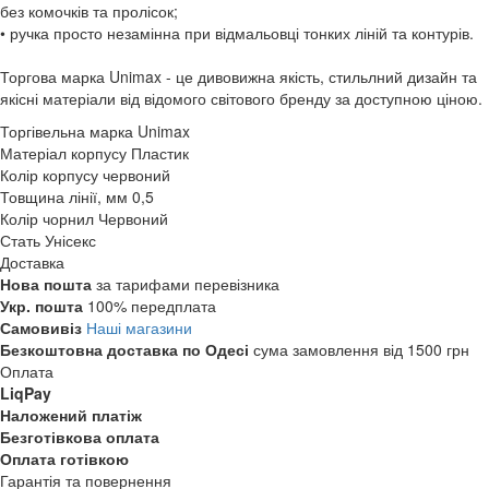
без комочків та пролісок;
• ручка просто незамінна при відмальовці тонких ліній та контурів.
Торгова марка Unimax - це дивовижна якість, стильлний дизайн та
якісні матеріали від відомого світового бренду за доступною ціною.
Торгівельна марка
Unimax
Матеріал корпусу
Пластик
Колір корпусу
червоний
Товщина лінії, мм
0,5
Колір чорнил
Червоний
Стать
Унісекс
Доставка
Нова пошта
за тарифами перевізника
Укр. пошта
100% передплата
Самовивіз
Наші магазини
Безкоштовна доставка по Одесі
сума замовлення від 1500 грн
Оплата
LiqPay
Наложений платіж
Безготівкова оплата
Оплата готівкою
Гарантія та повернення