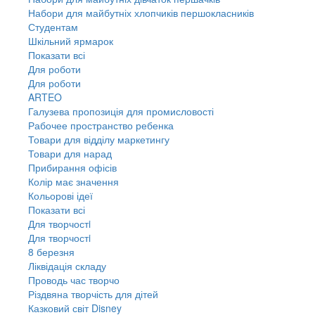
Набори для майбутніх хлопчиків першокласників
Студентам
Шкільний ярмарок
Показати всі
Для роботи
Для роботи
ARTEO
Галузева пропозиція для промисловості
Рабочее пространство ребенка
Товари для відділу маркетингу
Товари для нарад
Прибирання офісів
Колір має значення
Кольорові ідеї
Показати всі
Для творчостi
Для творчостi
8 березня
Ліквідація складу
Проводь час творчо
Різдвяна творчість для дітей
Казковий світ Disney