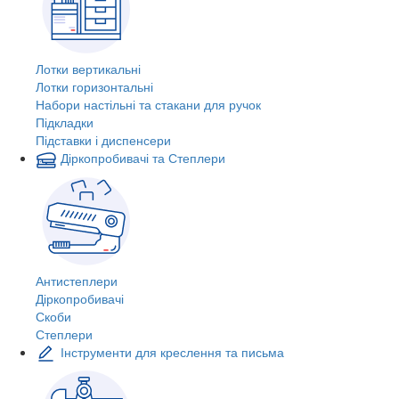
Лотки вертикальні
Лотки горизонтальні
Набори настільні та стакани для ручок
Підкладки
Підставки і диспенсери
Діркопробивачі та Степлери
Антистеплери
Діркопробивачі
Скоби
Степлери
Інструменти для креслення та письма