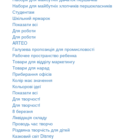
Набори для майбутніх хлопчиків першокласників
Студентам
Шкільний ярмарок
Показати всі
Для роботи
Для роботи
ARTEO
Галузева пропозиція для промисловості
Рабочее пространство ребенка
Товари для відділу маркетингу
Товари для нарад
Прибирання офісів
Колір має значення
Кольорові ідеї
Показати всі
Для творчостi
Для творчостi
8 березня
Ліквідація складу
Проводь час творчо
Різдвяна творчість для дітей
Казковий світ Disney