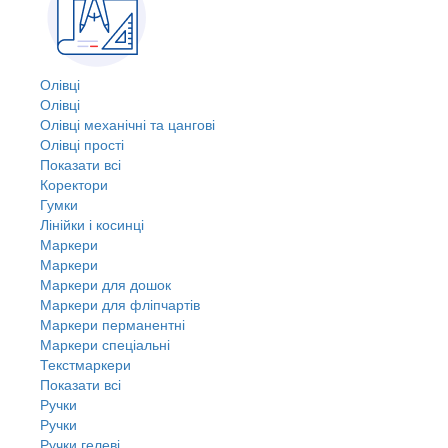
Олівці
Олівці
Олівці механічні та цангові
Олівці прості
Показати всі
Коректори
Гумки
Лінійки і косинці
Маркери
Маркери
Маркери для дошок
Маркери для фліпчартів
Маркери перманентні
Маркери спеціальні
Текстмаркери
Показати всі
Ручки
Ручки
Ручки гелеві