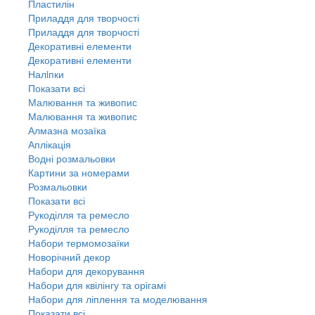
Пластилін
Приладдя для творчості
Приладдя для творчості
Декоративні елементи
Декоративні елементи
Налiпки
Показати всі
Малювання та живопис
Малювання та живопис
Алмазна мозаїка
Аплікація
Водні розмальовки
Картини за номерами
Розмальовки
Показати всі
Рукоділля та ремесло
Рукоділля та ремесло
Набори термомозаїки
Новорічний декор
Набори для декорування
Набори для квілінгу та орігамі
Набори для ліплення та моделювання
Показати всі