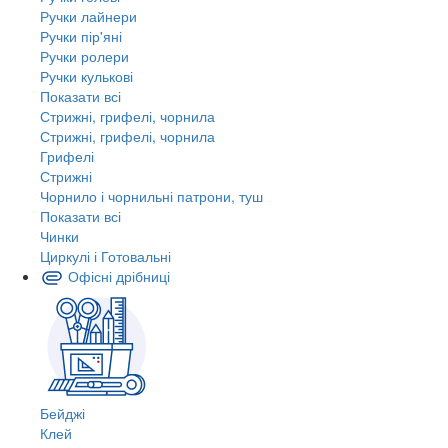
Ручки лайнери
Ручки пір'яні
Ручки ролери
Ручки кулькові
Показати всі
Стрижні, грифелі, чорнила
Стрижні, грифелі, чорнила
Грифелі
Стрижні
Чорнило і чорнильні патрони, туш
Показати всі
Чинки
Циркулі і Готовальні
Офісні дрібниці
Бейджі
Клей