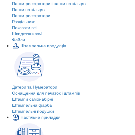
Папки-реєстратори і папки на кільцях
Папки на кільцях
Папки-реєстратори
Роздільники
Показати всі
Швидкозшивачi
Файли
Штемпельна продукція
Датери та Нумератори
Оснащення для печаток і штампів
Штампи самонабірні
Штемпельна фарба
Штемпельні подушки
Настільне приладдя