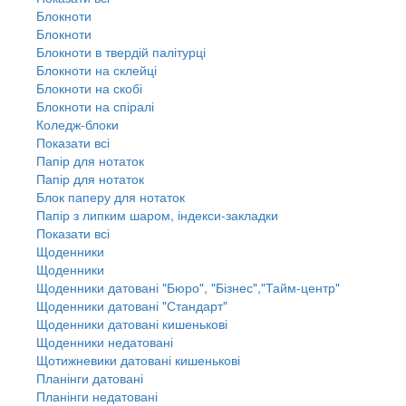
Блокноти
Блокноти
Блокноти в твердій палітурці
Блокноти на склейці
Блокноти на скобі
Блокноти на спіралі
Коледж-блоки
Показати всі
Папір для нотаток
Папір для нотаток
Блок паперу для нотаток
Папір з липким шаром, індекси-закладки
Показати всі
Щоденники
Щоденники
Щоденники датовані "Бюро", "Бізнес","Тайм-центр"
Щоденники датовані "Стандарт"
Щоденники датовані кишенькові
Щоденники недатовані
Щотижневики датовані кишенькові
Планінги датовані
Планінги недатовані