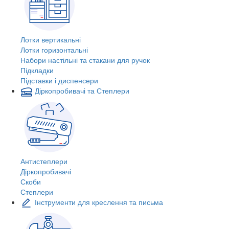
Лотки вертикальні
Лотки горизонтальні
Набори настільні та стакани для ручок
Підкладки
Підставки і диспенсери
Діркопробивачі та Степлери
Антистеплери
Діркопробивачі
Скоби
Степлери
Інструменти для креслення та письма