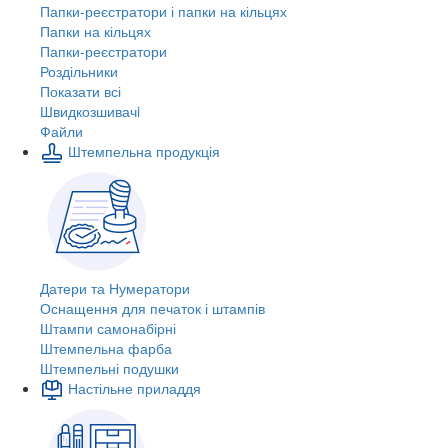
Папки-реєстратори і папки на кільцях
Папки на кільцях
Папки-реєстратори
Роздільники
Показати всі
Швидкозшивачi
Файли
Штемпельна продукція
Датери та Нумератори
Оснащення для печаток і штампів
Штампи самонабірні
Штемпельна фарба
Штемпельні подушки
Настільне приладдя