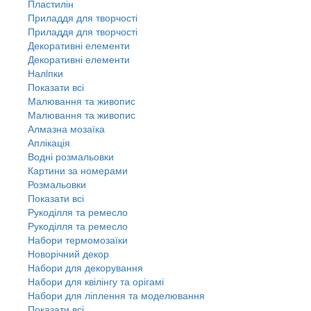
Пластилін
Приладдя для творчості
Приладдя для творчості
Декоративні елементи
Декоративні елементи
Налiпки
Показати всі
Малювання та живопис
Малювання та живопис
Алмазна мозаїка
Аплікація
Водні розмальовки
Картини за номерами
Розмальовки
Показати всі
Рукоділля та ремесло
Рукоділля та ремесло
Набори термомозаїки
Новорічний декор
Набори для декорування
Набори для квілінгу та орігамі
Набори для ліплення та моделювання
Показати всі