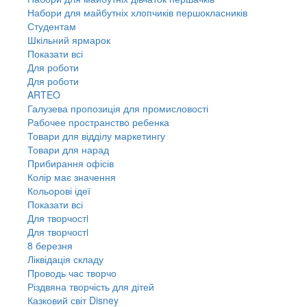
Набори для майбутніх хлопчиків першокласників
Студентам
Шкільний ярмарок
Показати всі
Для роботи
Для роботи
ARTEO
Галузева пропозиція для промисловості
Рабочее пространство ребенка
Товари для відділу маркетингу
Товари для нарад
Прибирання офісів
Колір має значення
Кольорові ідеї
Показати всі
Для творчостi
Для творчостi
8 березня
Ліквідація складу
Проводь час творчо
Різдвяна творчість для дітей
Казковий світ Disney