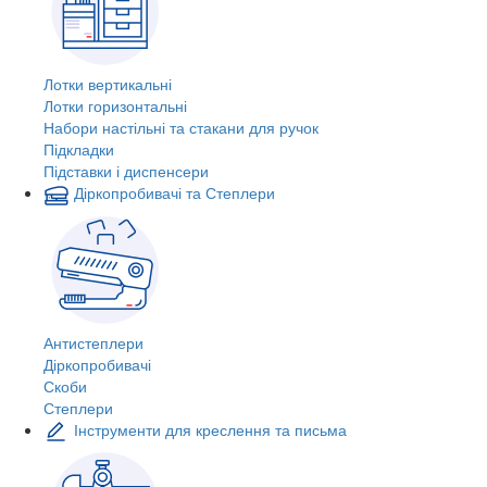
Лотки вертикальні
Лотки горизонтальні
Набори настільні та стакани для ручок
Підкладки
Підставки і диспенсери
Діркопробивачі та Степлери
Антистеплери
Діркопробивачі
Скоби
Степлери
Інструменти для креслення та письма