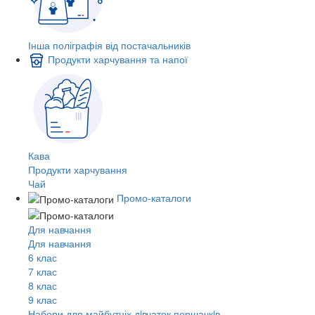
Інша поліграфія від постачальників
Продукти харчування та напої
Кава
Продукти харчування
Чай
Промо-каталоги
Для навчання
Для навчання
6 клас
7 клас
8 клас
9 клас
Набори для майбутніх дiвчаток першачкiв