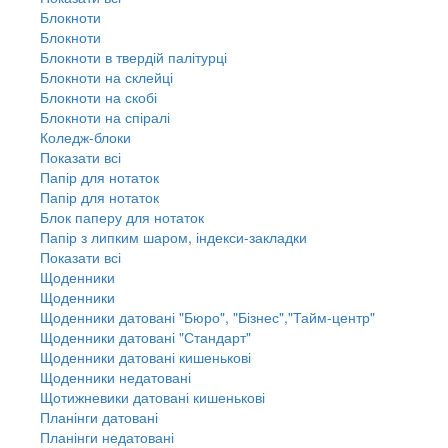
Блокноти
Блокноти
Блокноти в твердій палітурці
Блокноти на склейці
Блокноти на скобі
Блокноти на спіралі
Коледж-блоки
Показати всі
Папір для нотаток
Папір для нотаток
Блок паперу для нотаток
Папір з липким шаром, індекси-закладки
Показати всі
Щоденники
Щоденники
Щоденники датовані "Бюро", "Бізнес","Тайм-центр"
Щоденники датовані "Стандарт"
Щоденники датовані кишенькові
Щоденники недатовані
Щотижневики датовані кишенькові
Планінги датовані
Планінги недатовані