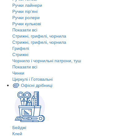
Ручки лайнери
Ручки пір'яні
Ручки ролери
Ручки кулькові
Показати всі
Стрижні, грифелі, чорнила
Стрижні, грифелі, чорнила
Грифелі
Стрижні
Чорнило і чорнильні патрони, туш
Показати всі
Чинки
Циркулі і Готовальні
Офісні дрібниці
Бейджі
Клей