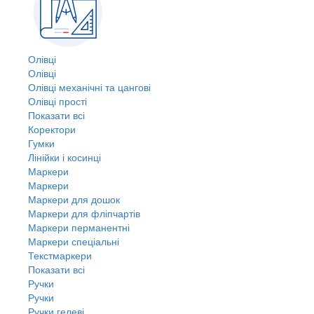
Олівці
Олівці
Олівці механічні та цангові
Олівці прості
Показати всі
Коректори
Гумки
Лінійки і косинці
Маркери
Маркери
Маркери для дошок
Маркери для фліпчартів
Маркери перманентні
Маркери спеціальні
Текстмаркери
Показати всі
Ручки
Ручки
Ручки гелеві