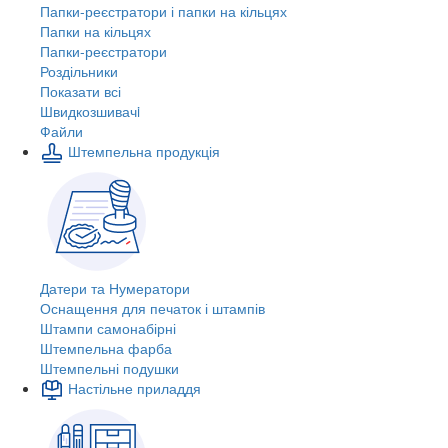
Папки-реєстратори і папки на кільцях
Папки на кільцях
Папки-реєстратори
Роздільники
Показати всі
Швидкозшивачi
Файли
Штемпельна продукція
Датери та Нумератори
Оснащення для печаток і штампів
Штампи самонабірні
Штемпельна фарба
Штемпельні подушки
Настільне приладдя