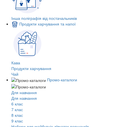
Інша поліграфія від постачальників
Продукти харчування та напої
Кава
Продукти харчування
Чай
Промо-каталоги
Для навчання
Для навчання
6 клас
7 клас
8 клас
9 клас
Набори для майбутніх дiвчаток першачкiв