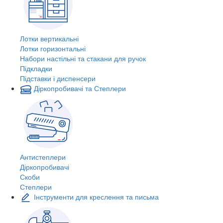
Лотки вертикальні
Лотки горизонтальні
Набори настільні та стакани для ручок
Підкладки
Підставки і диспенсери
Діркопробивачі та Степлери
Антистеплери
Діркопробивачі
Скоби
Степлери
Інструменти для креслення та письма