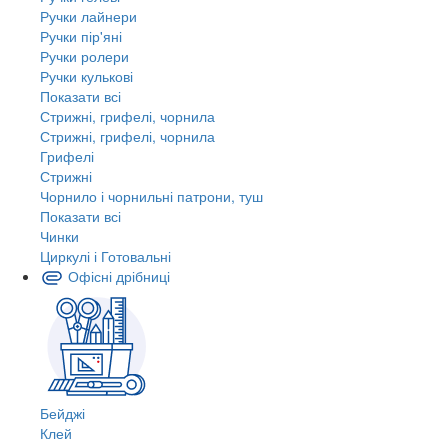
Ручки лайнери
Ручки пір'яні
Ручки ролери
Ручки кулькові
Показати всі
Стрижні, грифелі, чорнила
Стрижні, грифелі, чорнила
Грифелі
Стрижні
Чорнило і чорнильні патрони, туш
Показати всі
Чинки
Циркулі і Готовальні
Офісні дрібниці
Бейджі
Клей