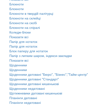
Блокноти
Блокноти
Блокноти в твердій палітурці
Блокноти на склейці
Блокноти на скобі
Блокноти на спіралі
Коледж-блоки
Показати всі
Папір для нотаток
Папір для нотаток
Блок паперу для нотаток
Папір з липким шаром, індекси-закладки
Показати всі
Щоденники
Щоденники
Щоденники датовані "Бюро", "Бізнес","Тайм-центр"
Щоденники датовані "Стандарт"
Щоденники датовані кишенькові
Щоденники недатовані
Щотижневики датовані кишенькові
Планінги датовані
Планінги недатовані