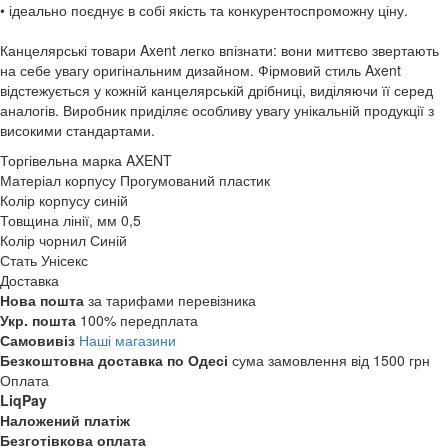
• ідеально поєднує в собі якість та конкурентоспроможну ціну.
Канцелярські товари Axent легко впізнати: вони миттєво звертають
на себе увагу оригінальним дизайном. Фірмовий стиль Axent
відстежується у кожній канцелярській дрібниці, виділяючи її серед
аналогів. Виробник приділяє особливу увагу унікальній продукції з
високими стандартами.
Торгівельна марка
AXENT
Матеріал корпусу
Прогумований пластик
Колір корпусу
синій
Товщина лінії, мм
0,5
Колір чорнил
Синій
Стать
Унісекс
Доставка
Нова пошта
за тарифами перевізника
Укр. пошта
100% передплата
Самовивіз
Наші магазини
Безкоштовна доставка по Одесі
сума замовлення від 1500 грн
Оплата
LiqPay
Наложений платіж
Безготівкова оплата