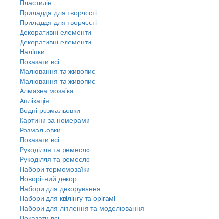
Пластилін
Приладдя для творчості
Приладдя для творчості
Декоративні елементи
Декоративні елементи
Налiпки
Показати всі
Малювання та живопис
Малювання та живопис
Алмазна мозаїка
Аплікація
Водні розмальовки
Картини за номерами
Розмальовки
Показати всі
Рукоділля та ремесло
Рукоділля та ремесло
Набори термомозаїки
Новорічний декор
Набори для декорування
Набори для квілінгу та орігамі
Набори для ліплення та моделювання
Показати всі