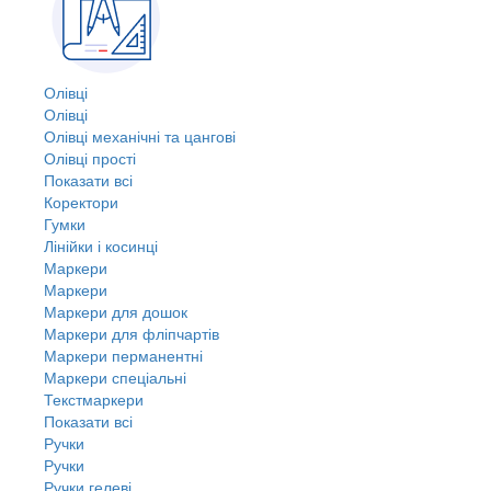
Олівці
Олівці
Олівці механічні та цангові
Олівці прості
Показати всі
Коректори
Гумки
Лінійки і косинці
Маркери
Маркери
Маркери для дошок
Маркери для фліпчартів
Маркери перманентні
Маркери спеціальні
Текстмаркери
Показати всі
Ручки
Ручки
Ручки гелеві