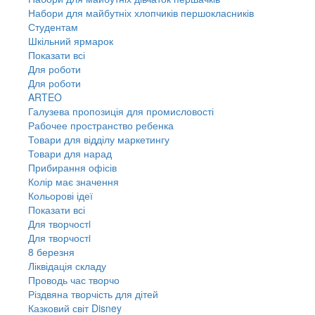
Набори для майбутніх хлопчиків першокласників
Студентам
Шкільний ярмарок
Показати всі
Для роботи
Для роботи
ARTEO
Галузева пропозиція для промисловості
Рабочее пространство ребенка
Товари для відділу маркетингу
Товари для нарад
Прибирання офісів
Колір має значення
Кольорові ідеї
Показати всі
Для творчостi
Для творчостi
8 березня
Ліквідація складу
Проводь час творчо
Різдвяна творчість для дітей
Казковий світ Disney